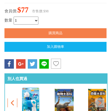
$77
會員價:
市售價:$98
數量
別人也買過