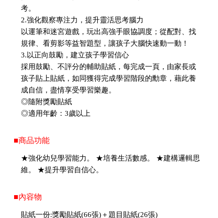
考。
2.強化觀察專注力，提升靈活思考腦力
以運筆和迷宮遊戲，玩出高強手眼協調度；從配對、找
規律、看剪影等益智題型，讓孩子大腦快速動一動！
3.以正向鼓勵，建立孩子學習信心
採用鼓勵、不評分的輔助貼紙，每完成一頁，由家長或
孩子貼上貼紙，如同獲得完成學習階段的勳章，藉此養
成自信，盡情享受學習樂趣。
◎隨附獎勵貼紙
◎適用年齡：3歲以上
■商品功能
★強化幼兒學習能力。 ★培養生活數感。 ★建構邏輯思
維。 ★提升學習自信心。
■內容物
貼紙一份:獎勵貼紙(66張)＋題目貼紙(26張)