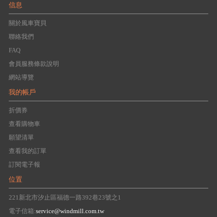
信息
關於風車寶貝
聯絡我們
FAQ
會員服務條款說明
網站導覽
我的帳戶
折價券
查看購物車
願望清單
查看我的訂單
訂閱電子報
位置
221新北市汐止區福德一路392巷23號之1
電子信箱:
service@windmill.com.tw