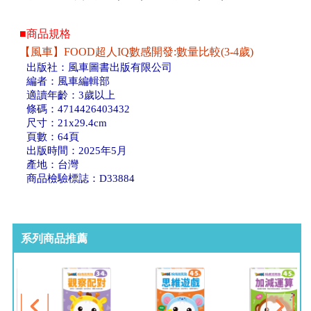
■商品規格
【風車】FOOD超人IQ數感開發:數量比較(3-4歲)
出版社：風車圖書出版有限公司
編者：風車編輯部
適讀年齡：3歲以上
條碼：4714426403432
尺寸：21x29.4cm
頁數：64頁
出版時間：2025年5月
產地：台灣
商品檢驗標誌：D33884
系列商品推薦