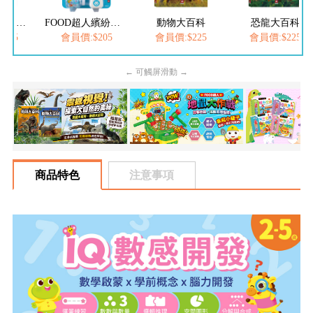
FOOD超人夢幻泡泡槍
FOOD超人繽紛泡泡槍
動物大百科
恐龍大百科
205
會員價:$205
會員價:$225
會員價:$225
← 可觸屏滑動 →
商品特色
注意事項