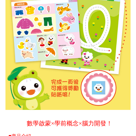
數學啟蒙×學前概念×腦力開發！