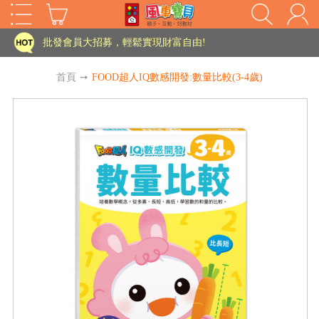
家長樂了!「風車書版集團暨FOOD超人企業總部」目前正興建中!
批發會員大招募，輕鬆實現財富自由!
如需更改或重開發票 需在訂單成立三天內通知客服 寄回發票需附上回郵郵票
首頁
➙
FOOD超人IQ數感開發:數量比較(3-4歲)
老師您好!!幼教會員火熱招募中~
海外購物免煩惱！點我查看『海外購物流程說明』
家長樂了!「風車書版集團暨FOOD超人企業總部」目前正興建中!
批發會員大招募，輕鬆實現財富自由!
HOT
如需更改或重開發票 需在訂單成立三天內通知客服 寄回發票需附上回郵郵票
老師您好!!幼教會員火熱招募中~
海外購物免煩惱！點我查看『海外購物流程說明』