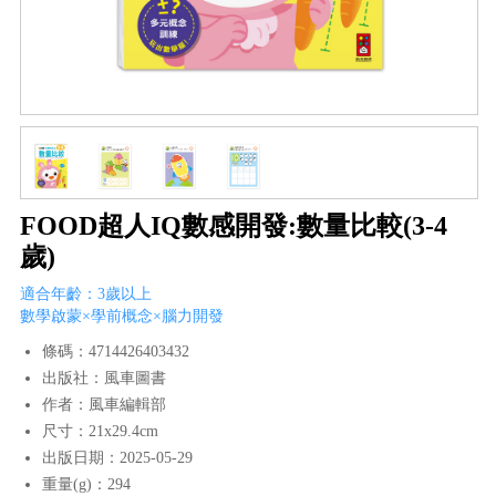
FOOD超人IQ數感開發:數量比較(3-4
歲)
適合年齡：3歲以上
數學啟蒙×學前概念×腦力開發
條碼：4714426403432
出版社：風車圖書
作者：風車編輯部
尺寸：21x29.4cm
出版日期：2025-05-29
重量(g)：294