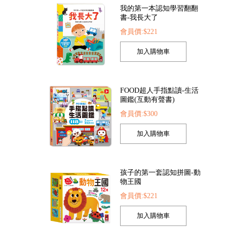
我的第一本認知學習翻翻
書-我長大了
會員價:$221
超人探索點讀筆
FOOD超人繽紛泡泡槍
FOOD超人夢
價:$1422
會員價:$205
會員價:$2
FOOD超人手指點讀-生活
圖鑑(互動有聲書)
會員價:$300
孩子的第一套認知拼圖-動
物王國
會員價:$221