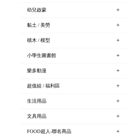
+
幼兒啟蒙
+
黏土 / 美勞
+
積木 / 模型
+
小學生圖書館
+
樂多動漫
+
超值組 / 福利區
+
生活用品
+
文具用品
+
FOOD超人-聯名商品