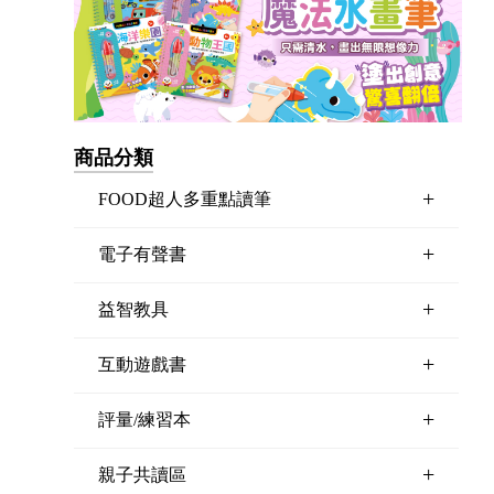
商品分類
+
FOOD超人多重點讀筆
+
電子有聲書
+
益智教具
+
互動遊戲書
+
評量/練習本
+
親子共讀區