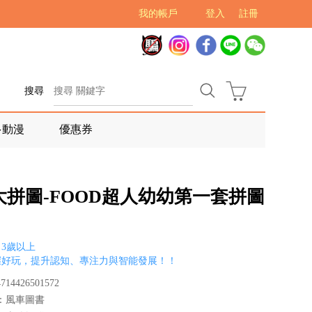
我的帳戶
登入
註冊
搜尋
多動漫
優惠券
大拼圖-FOOD超人幼幼第一套拼圖
3歲以上
握好玩，提升認知、專注力與智能發展！！
14426501572
：風車圖書