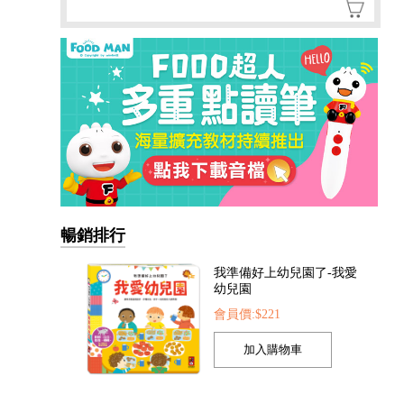
暢銷排行
我準備好上幼兒園了-我愛
幼兒園
會員價:$221