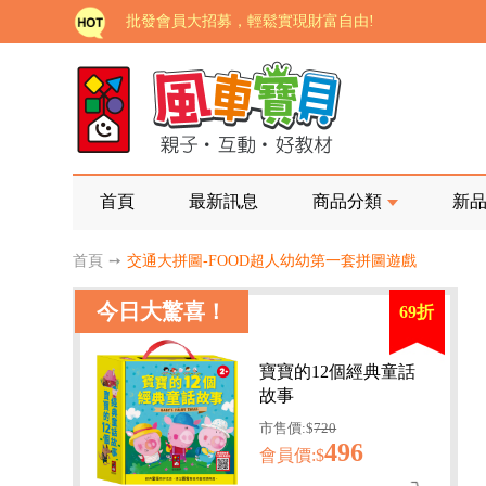
批發會員大招募，輕鬆實現財富自由!
如需更改或重開發票 需在訂單成立三天內通知客服 
老師您好!!幼教會員火熱招募中~
海外購物免煩惱！點我查看『海外購物流程說明』
家長樂了!「風車書版集團暨FOOD超人企業總部」目
首頁
最新訊息
商品分類
新
批發會員大招募，輕鬆實現財富自由!
首頁
➙
交通大拼圖-FOOD超人幼幼第一套拼圖遊戲
如需更改或重開發票 需在訂單成立三天內通知客服 
今日大驚喜！
69折
老師您好!!幼教會員火熱招募中~
海外購物免煩惱！點我查看『海外購物流程說明』
寶寶的12個經典童話
故事
市售價:$
720
496
會員價:$