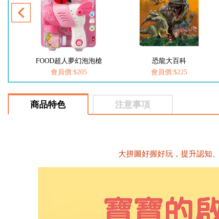
幻泡泡槍
恐龍大百科
動物大百科
05
會員價:$225
會員價:$225
商品特色
注意事項
大拼圖好握好玩，提升認知