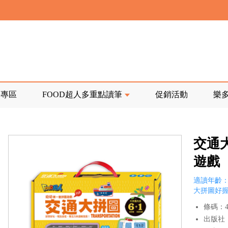
寄回發票需附上回郵郵票
前正興建中!
品專區
FOOD超人多重點讀筆
促銷活動
樂
寄回發票需附上回郵郵票
交通
遊戲
適讀年齡：
大拼圖好
條碼：47
出版社