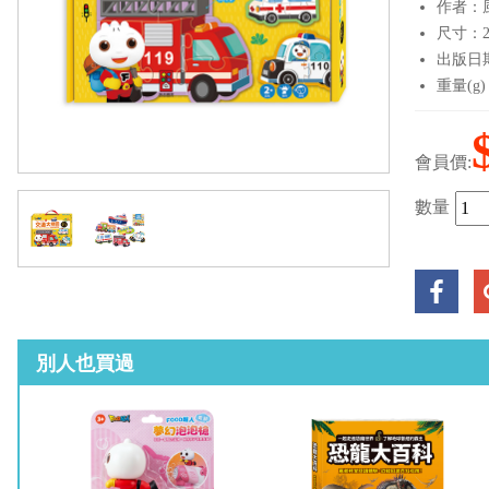
作者：
尺寸：23
出版日期：
重量(g)
會員價:
數量
別人也買過