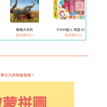
FOOD超人-我是小護士
愛思考的小小孩(全套8冊)
會員價:$252
會員價:$537
、專注力與智能發展！