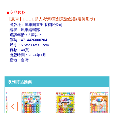
■商品規格
【風車】FOOD超人-玩印章創意遊戲書(幾何形狀)
出版社：風車圖書出版有限公司
編者：風車編輯部
適讀年齡：3歲以上
條碼：4714426000204
尺寸：5.5x23.6x31.2cm
頁數：40頁
出版時間：2024年1月
產地：台灣
系列商品推薦