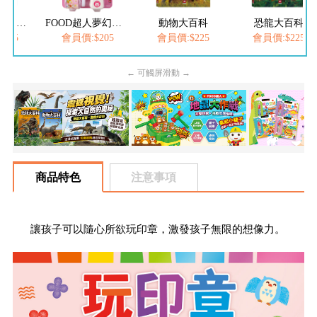
FOOD超人繽紛泡泡槍
FOOD超人夢幻泡泡槍
動物大百科
恐龍大百科
205
會員價:$205
會員價:$225
會員價:$225
← 可觸屏滑動 →
商品特色
注意事項
讓孩子可以隨心所欲玩印章，激發孩子無限的想像力。