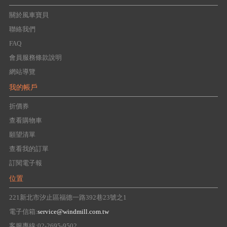
關於風車寶貝
聯絡我們
FAQ
會員服務條款說明
網站導覽
我的帳戶
折價券
查看購物車
願望清單
查看我的訂單
訂閱電子報
位置
221新北市汐止區福德一路392巷23號之1
電子信箱:
service@windmill.com.tw
客服專線:02-2695-9502