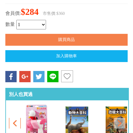
$284
會員價:
市售價:$360
數量
別人也買過