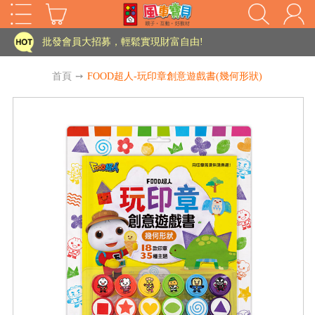
家長樂了!「風車書版集團暨FOOD超人企業總部」目前正興建中!
批發會員大招募，輕鬆實現財富自由!
如需更改或重開發票 需在訂單成立三天內通知客服 寄回發票需附上回郵郵票
首頁
➙
FOOD超人-玩印章創意遊戲書(幾何形狀)
老師您好!!幼教會員火熱招募中~
海外購物免煩惱！點我查看『海外購物流程說明』
家長樂了!「風車書版集團暨FOOD超人企業總部」目前正興建中!
批發會員大招募，輕鬆實現財富自由!
HOT
如需更改或重開發票 需在訂單成立三天內通知客服 寄回發票需附上回郵郵票
老師您好!!幼教會員火熱招募中~
海外購物免煩惱！點我查看『海外購物流程說明』