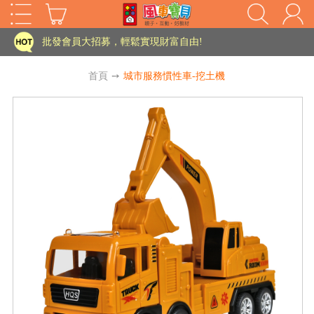
家長樂了!「風車書版集團暨FOOD超人企業總部」目前正興建中!
批發會員大招募，輕鬆實現財富自由!
如需更改或重開發票 需在訂單成立三天內通知客服 寄回發票需附上回郵郵票
首頁
➙
城市服務慣性車-挖土機
老師您好!!幼教會員火熱招募中~
海外購物免煩惱！點我查看『海外購物流程說明』
家長樂了!「風車書版集團暨FOOD超人企業總部」目前正興建中!
批發會員大招募，輕鬆實現財富自由!
HOT
如需更改或重開發票 需在訂單成立三天內通知客服 寄回發票需附上回郵郵票
老師您好!!幼教會員火熱招募中~
海外購物免煩惱！點我查看『海外購物流程說明』