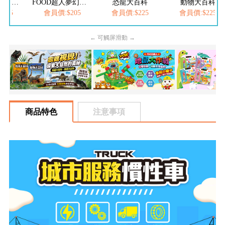
FOOD超人繽紛泡泡槍
FOOD超人夢幻泡泡槍
恐龍大百科
動物大百科
205
會員價:$205
會員價:$225
會員價:$225
← 可觸屏滑動 →
商品特色
注意事項