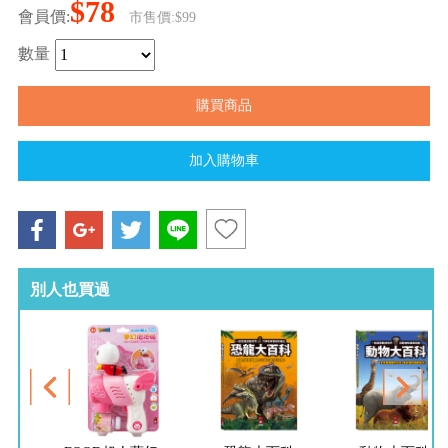
$78
會員價:
市售價:$99
數量
別人也買過