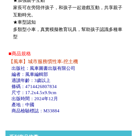
★加強親子互動
家長可在旁陪伴孩子，和孩子一起遊戲互動，共享親子
互動時光。
★車型認知
多類型小車，真實模擬教育玩具，幫助孩子認識多種車
型
■商品規格
【風車】城市服務慣性車-挖土機
出版社：風車圖書出版有限公司
編者：風車編輯部
適讀年齡：3歲以上
條碼：4714426807834
尺寸：17.2x4.5x9.9cm
出版時間：2024年12月
產地：中國
商品檢驗標誌：M33884