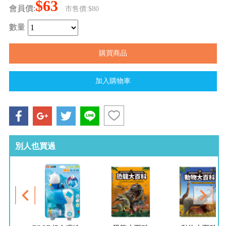
$63
會員價:
市售價:$80
數量
別人也買過