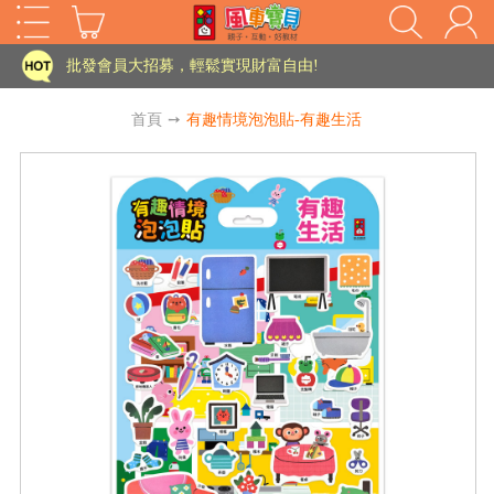
家長樂了!「風車書版集團暨FOOD超人企業總部」目前正興建中!
批發會員大招募，輕鬆實現財富自由!
如需更改或重開發票 需在訂單成立三天內通知客服 寄回發票需附上回郵郵票
首頁
➙
有趣情境泡泡貼-有趣生活
老師您好!!幼教會員火熱招募中~
海外購物免煩惱！點我查看『海外購物流程說明』
家長樂了!「風車書版集團暨FOOD超人企業總部」目前正興建中!
批發會員大招募，輕鬆實現財富自由!
HOT
如需更改或重開發票 需在訂單成立三天內通知客服 寄回發票需附上回郵郵票
老師您好!!幼教會員火熱招募中~
海外購物免煩惱！點我查看『海外購物流程說明』