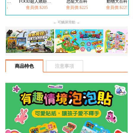
FOOD超人繽紛泡泡槍
恐龍大百科
動物大百科
價:$205
會員價:$225
會員價:$225
會員價:$2
← 可觸屏滑動 →
商品特色
注意事項