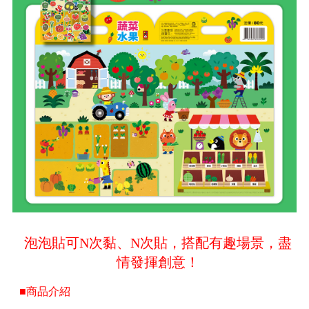
泡泡貼可N次黏、N次貼，搭配有趣場景，盡
情發揮創意！
■商品介紹