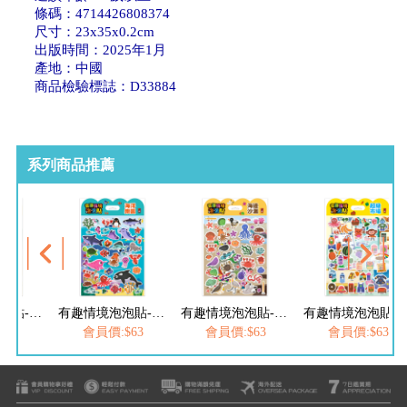
條碼：4714426808374
尺寸：23x35x0.2cm
出版時間：2025年1月
產地：中國
商品檢驗標誌：D33884
系列商品推薦
有趣情境泡泡貼-海洋樂園
有趣情境泡泡貼-海邊沙灘
有趣情境泡泡貼-超級市場
會員價:$63
會員價:$63
會員價:$63
會員價:$