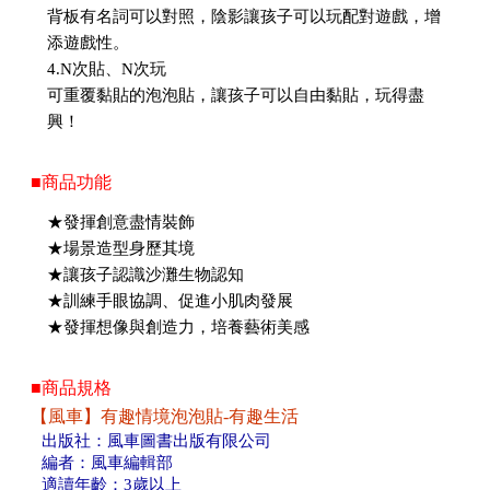
背板有名詞可以對照，陰影讓孩子可以玩配對遊戲，增
添遊戲性。
4.N次貼、N次玩
可重覆黏貼的泡泡貼，讓孩子可以自由黏貼，玩得盡
興！
■商品功能
★發揮創意盡情裝飾
★場景造型身歷其境
★讓孩子認識沙灘生物認知
★訓練手眼協調、促進小肌肉發展
★發揮想像與創造力，培養藝術美感
■商品規格
【風車】有趣情境泡泡貼-有趣生活
出版社：風車圖書出版有限公司
編者：風車編輯部
適讀年齡：3歲以上