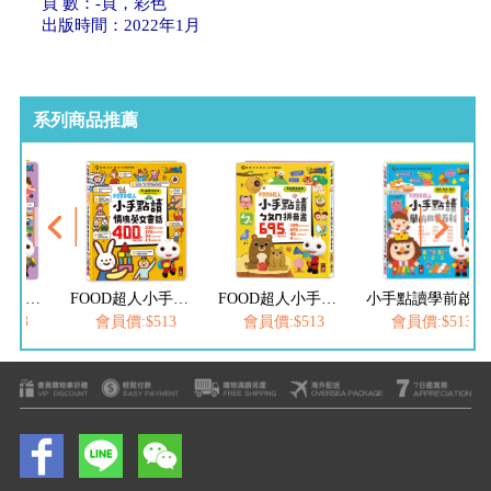
頁 數：-頁，彩色
出版時間：2022年1月
系列商品推薦
FOOD超人小手點讀國字圖解百科
FOOD超人小手點讀情境英文會話
FOOD超人小手點讀ㄅㄆㄇ拼音書
小手點讀學前啟蒙百科(ㄅㄆㄇ+ABC+123+兒歌)-FOOD超人
513
會員價:$513
會員價:$513
會員價:$513