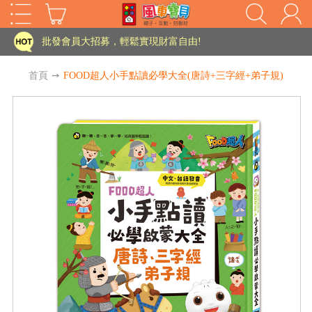
家長樂了!「風車書版集團暨FOOD超人企業總部」目前正興建中!
批發會員大招募，輕鬆實現財富自由!
如需更改或重開發票 需在訂單成立三天內通知客服 寄回發票需附上回郵郵票
首頁
➙
FOOD超人小手點讀必學大全(唐詩+三字經+弟子規)
老師您好!!幼教會員火熱招募中~
海外購物免煩惱！點我查看『海外購物流程說明』
家長樂了!「風車書版集團暨FOOD超人企業總部」目前正興建中!
批發會員大招募，輕鬆實現財富自由!
HOT
如需更改或重開發票 需在訂單成立三天內通知客服 寄回發票需附上回郵郵票
老師您好!!幼教會員火熱招募中~
海外購物免煩惱！點我查看『海外購物流程說明』