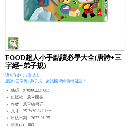
FOOD超人小手點讀必學大全(唐詩+三
字經+弟子規)
適合年齡：3歲以上
唐詩+三字經+弟子規，必讀國學經典輕鬆讀！
條碼：9789862237083
出版社：風車圖書
作者：風車編輯群
尺寸：25.3x30.8x2.1cm
出版日期：2022-01-25
重量(g)：603