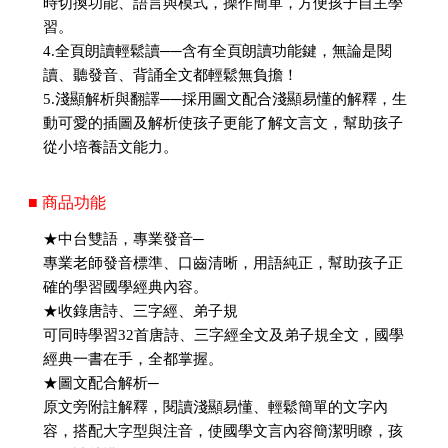
時切換功能、語言與模式，操作簡單，方便孩子自主學
習。
4.全頁朗讀輕鬆讀──含有全頁朗讀功能鍵，無論是閱
讀、聽發音、背誦全文都輕鬆無負擔！
5.淺顯解析與翻譯──採用圖文配合淺顯易懂的解釋，生
動可愛的插圖及解析使孩子更能了解文言文，幫助孩子
從小培養語文能力。
■ 商品功能
★中台雙語，專業發音─
專業老師發音標準、口齒清晰，用語純正，幫助孩子正
確的學習國學經典內容。
★收錄唐詩、三字經、弟子規
可同時學習32首唐詩、三字經全文及弟子規全文，國學
經典一書在手，全都掌握。
★圖文配合解析─
原文旁附註解釋，閱讀淺顯易懂、輕鬆簡單的文字內
容，搭配大字型與注音，使國學文言內容簡潔明瞭，孩