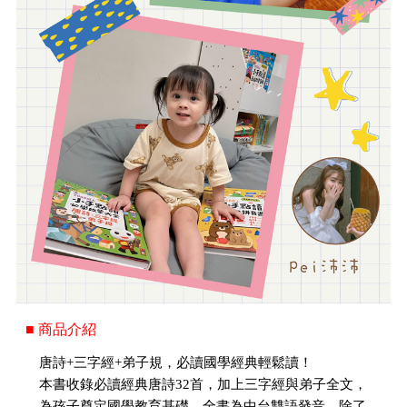
■ 商品介紹
唐詩+三字經+弟子規，必讀國學經典輕鬆讀！
本書收錄必讀經典唐詩32首，加上三字經與弟子全文，
為孩子奠定國學教育基礎。全書為中台雙語發音，除了