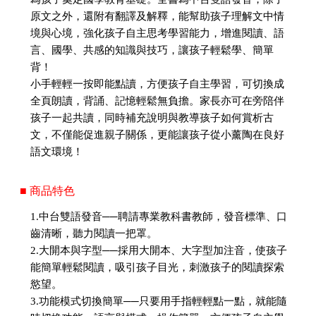
原文之外，還附有翻譯及解釋，能幫助孩子理解文中情
境與心境，強化孩子自主思考學習能力，增進閱讀、語
言、國學、共感的知識與技巧，讓孩子輕鬆學、簡單
背！
小手輕輕一按即能點讀，方便孩子自主學習，可切換成
全頁朗讀，背誦、記憶輕鬆無負擔。家長亦可在旁陪伴
孩子一起共讀，同時補充說明與教導孩子如何賞析古
文，不僅能促進親子關係，更能讓孩子從小薰陶在良好
語文環境！
■ 商品特色
1.中台雙語發音──聘請專業教科書教師，發音標準、口
齒清晰，聽力閱讀一把罩。
2.大開本與字型──採用大開本、大字型加注音，使孩子
能簡單輕鬆閱讀，吸引孩子目光，刺激孩子的閱讀探索
慾望。
3.功能模式切換簡單──只要用手指輕輕點一點，就能隨