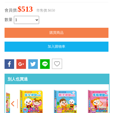
$513
會員價:
市售價:$650
數量
別人也買過