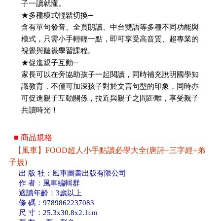
子一讀就懂。
★多種模式輕鬆切換─
含有單句發音、全頁朗讀、中台雙語等多種不同功能與
模式，只需小手輕輕一點，即可享受高音質、超專業的
視覺與聽覺學習課程。
★促進親子互動─
家長可以在旁協助孩子一起閱讀，同時補充說明國學知
識教育，不僅可加深孩子對於文言句型的印象，同時亦
可促進親子互動關係，拉近與親子之間距離，享受親子
共讀時光！
■ 商品規格
【風車】FOOD超人小手點讀必學大全(唐詩+三字經+弟
子規)
出 版 社：風車圖書出版有限公司
作 者：風車編輯群
適讀年齡：3歲以上
條 碼：9789862237083
尺 寸：25.3x30.8x2.1cm