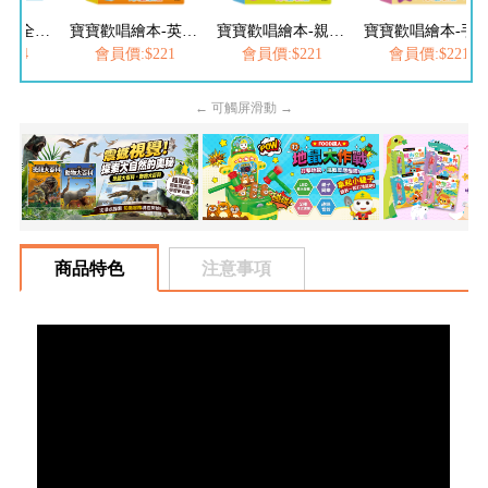
寶寶歡唱繪本(全套4冊)
寶寶歡唱繪本-英文律動兒歌
寶寶歡唱繪本-親子律動兒歌
寶寶歡唱繪本-手指
884
會員價:$221
會員價:$221
會員價:$221
← 可觸屏滑動 →
商品特色
注意事項