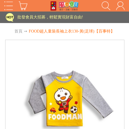
家長樂了!「風車書版集團暨FOOD超人企業總部」目前正興建中!
批發會員大招募，輕鬆實現財富自由!
如需更改或重開發票 需在訂單成立三天內通知客服 寄回發票需附上回郵郵票
首頁
➙
FOOD超人童裝長袖上衣130-黃(足球)【百事特】
老師您好!!幼教會員火熱招募中~
海外購物免煩惱！點我查看『海外購物流程說明』
家長樂了!「風車書版集團暨FOOD超人企業總部」目前正興建中!
批發會員大招募，輕鬆實現財富自由!
HOT
如需更改或重開發票 需在訂單成立三天內通知客服 寄回發票需附上回郵郵票
老師您好!!幼教會員火熱招募中~
海外購物免煩惱！點我查看『海外購物流程說明』