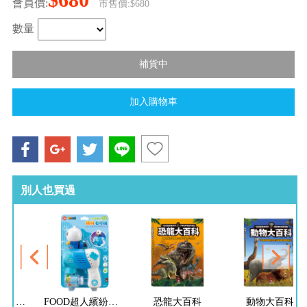
會員價:
市售價:$680
數量
別人也買過
FOOD超人夢幻泡泡槍
FOOD超人繽紛泡泡槍
恐龍大百科
動物大百科