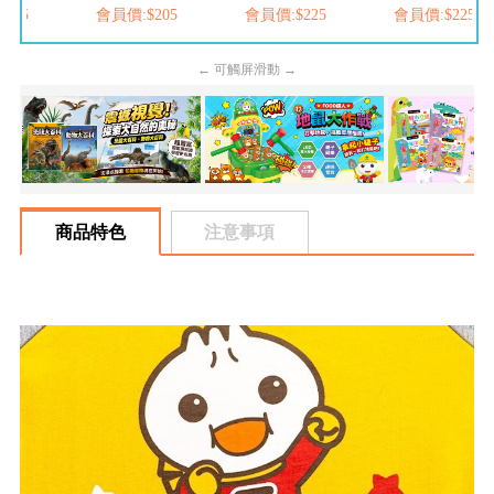
205
會員價:$205
會員價:$225
會員價:$225
← 可觸屏滑動 →
商品特色
注意事項