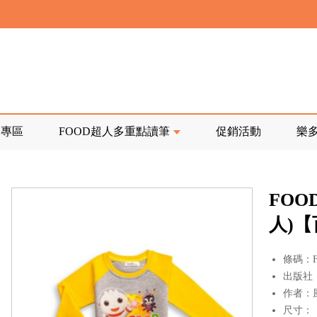
寄回發票需附上回郵郵票
前正興建中!
品專區
FOOD超人多重點讀筆
促銷活動
樂
寄回發票需附上回郵郵票
FOO
人)
條碼：F1
出版社
作者：
尺寸：