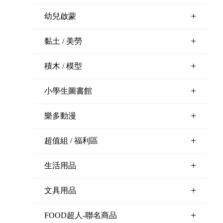
+
幼兒啟蒙
+
黏土 / 美勞
+
積木 / 模型
+
小學生圖書館
+
樂多動漫
+
超值組 / 福利區
+
生活用品
+
文具用品
+
FOOD超人-聯名商品