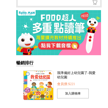
暢銷排行
我準備好上幼兒園了-我愛
幼兒園
會員價:$221