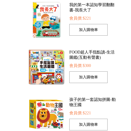
我的第一本認知學習翻翻
書-我長大了
會員價:$221
是小醫生
FOOD超人探索點讀筆
FOOD超人夢幻泡泡
52
會員價:$1422
會員價:$205
FOOD超人手指點讀-生活
圖鑑(互動有聲書)
會員價:$300
孩子的第一套認知拼圖-動
物王國
會員價:$221