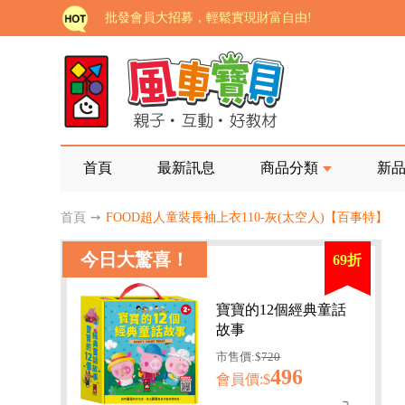
批發會員大招募，輕鬆實現財富自由!
如需更改或重開發票 需在訂單成立三天內通知客服 
老師您好!!幼教會員火熱招募中~
海外購物免煩惱！點我查看『海外購物流程說明』
家長樂了!「風車書版集團暨FOOD超人企業總部」目
首頁
最新訊息
商品分類
新
批發會員大招募，輕鬆實現財富自由!
首頁
➙
FOOD超人童裝長袖上衣110-灰(太空人)【百事特】
如需更改或重開發票 需在訂單成立三天內通知客服 
今日大驚喜！
69折
老師您好!!幼教會員火熱招募中~
海外購物免煩惱！點我查看『海外購物流程說明』
寶寶的12個經典童話
故事
市售價:$
720
496
會員價:$