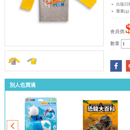
出版日期：
重量(g)
會員價:
數量
別人也買過