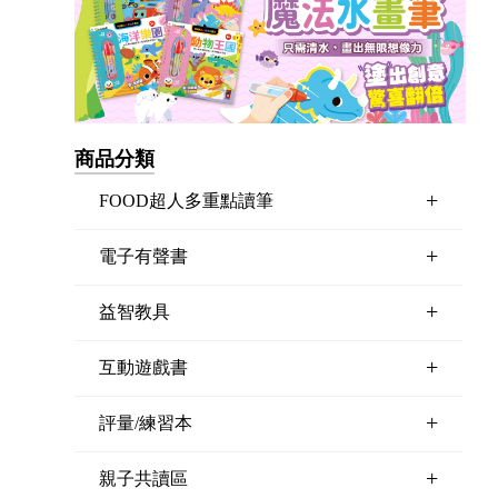
商品分類
+
FOOD超人多重點讀筆
+
電子有聲書
+
益智教具
+
互動遊戲書
+
評量/練習本
+
親子共讀區