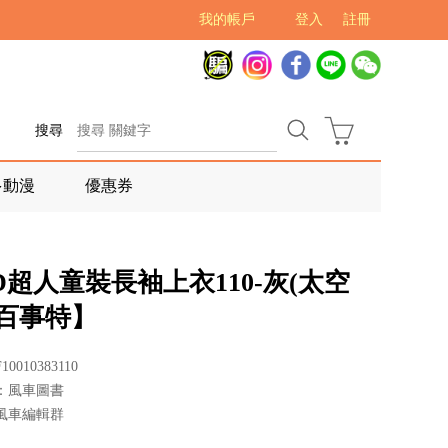
我的帳戶
登入
註冊
搜尋
多動漫
優惠券
D超人童裝長袖上衣110-灰(太空
【百事特】
0010383110
：風車圖書
風車編輯群