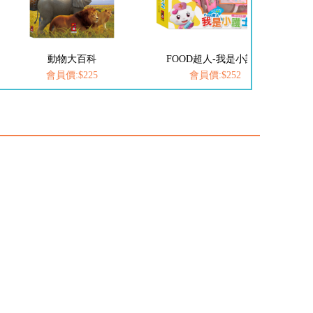
動物大百科
FOOD超人-我是小護士
愛
會員價:$225
會員價:$252