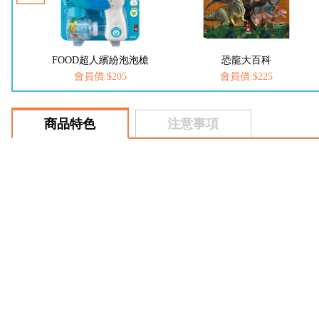
槍
FOOD超人繽紛泡泡槍
恐龍大百科
會員價:$205
會員價:$225
商品特色
注意事項