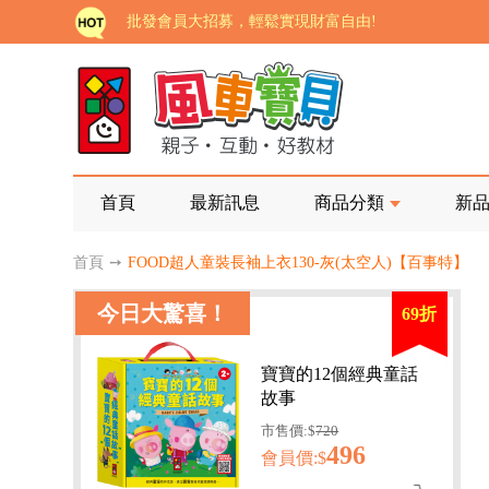
批發會員大招募，輕鬆實現財富自由!
如需更改或重開發票 需在訂單成立三天內通知客服 
老師您好!!幼教會員火熱招募中~
海外購物免煩惱！點我查看『海外購物流程說明』
家長樂了!「風車書版集團暨FOOD超人企業總部」目
首頁
最新訊息
商品分類
新
批發會員大招募，輕鬆實現財富自由!
首頁
➙
FOOD超人童裝長袖上衣130-灰(太空人)【百事特】
如需更改或重開發票 需在訂單成立三天內通知客服 
今日大驚喜！
69折
老師您好!!幼教會員火熱招募中~
海外購物免煩惱！點我查看『海外購物流程說明』
寶寶的12個經典童話
故事
市售價:$
720
496
會員價:$