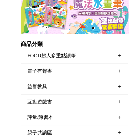
商品分類
+
FOOD超人多重點讀筆
+
電子有聲書
+
益智教具
+
互動遊戲書
+
評量/練習本
+
親子共讀區