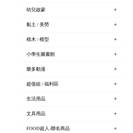
+
幼兒啟蒙
+
黏土 / 美勞
+
積木 / 模型
+
小學生圖書館
+
樂多動漫
+
超值組 / 福利區
+
生活用品
+
文具用品
+
FOOD超人-聯名商品