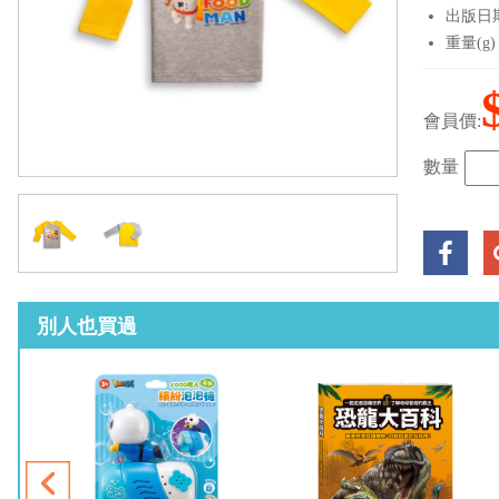
出版日期：
重量(g)
會員價:
數量
別人也買過