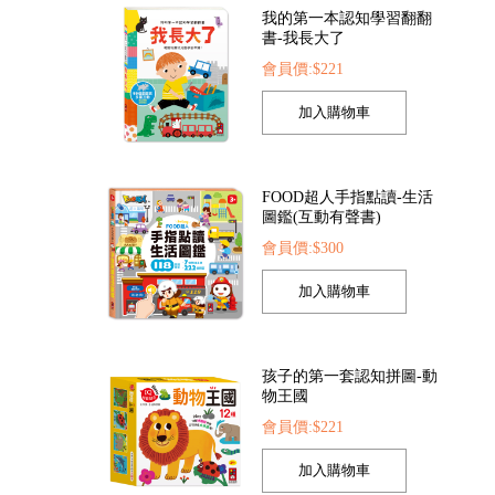
我的第一本認知學習翻翻
書-我長大了
會員價:$221
OD超人探索點讀筆
FOOD超人夢幻泡泡槍
FOOD超
會員價:$1422
會員價:$205
會員價
FOOD超人手指點讀-生活
圖鑑(互動有聲書)
會員價:$300
孩子的第一套認知拼圖-動
物王國
會員價:$221