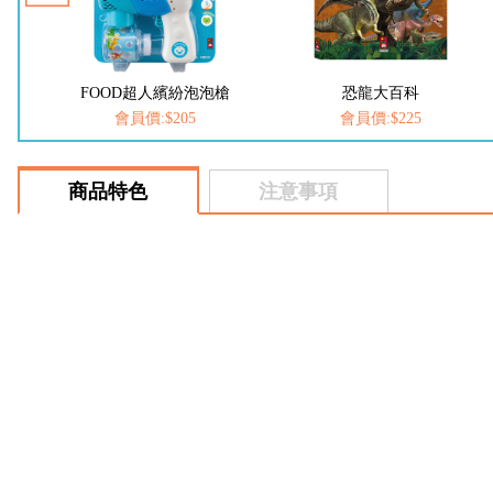
人繽紛泡泡槍
恐龍大百科
動物大百
:$205
會員價:$225
會員價:$22
商品特色
注意事項