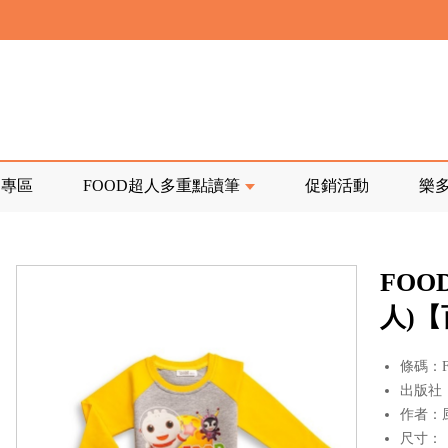
寄回發票需附上回郵郵票
前正興建中!
品專區
FOOD超人多重點讀筆
促銷活動
樂
寄回發票需附上回郵郵票
FOO
人)
條碼：F1
出版社
作者：
尺寸：