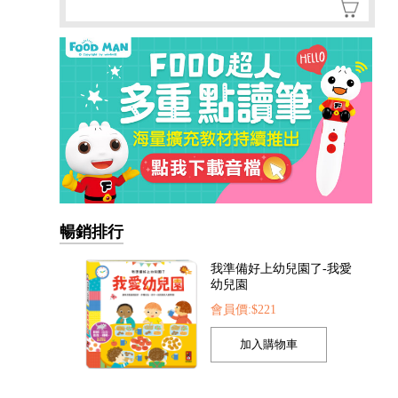
暢銷排行
我準備好上幼兒園了-我愛
幼兒園
會員價:$221