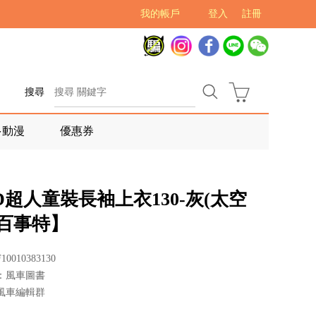
我的帳戶
登入
註冊
搜尋
多動漫
優惠券
D超人童裝長袖上衣130-灰(太空
【百事特】
0010383130
：風車圖書
風車編輯群