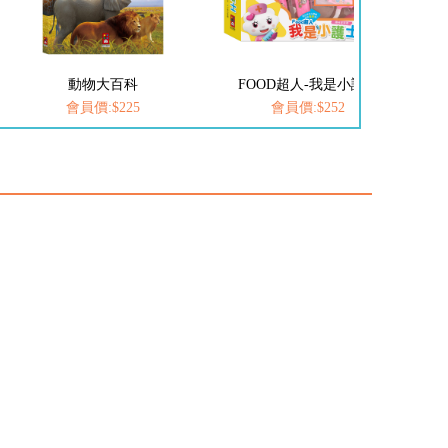
科
FOOD超人-我是小護士
愛思考的小小孩(全套8冊
5
會員價:$252
會員價:$537