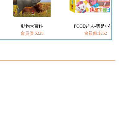
動物大百科
FOOD超人-我是小護士
愛
會員價:$225
會員價:$252