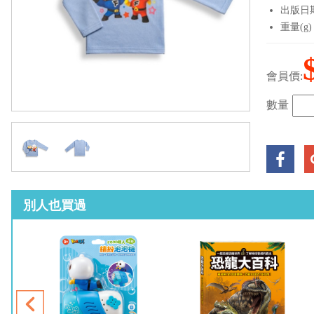
出版日期：
重量(g)
會員價:
數量
別人也買過