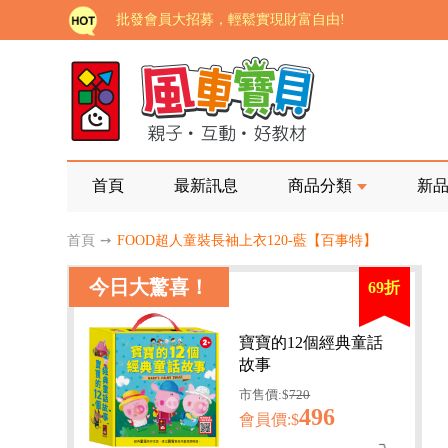
批發會員大招募，輕鬆實現財富自由!
如需更改或重開發票 需在訂單成立三天內通知客服 
老師您好!!幼教會員火熱招募中~
海外購物免煩惱！點我查看『海外購物流程說明』
家長樂了!「風車書版集團暨FOOD超人企業總部」目
首頁
最新訊息
商品分類
新
批發會員大招募，輕鬆實現財富自由!
首頁
➙
FOOD超人童裝長袖上衣120-藍【百事特】
如需更改或重開發票 需在訂單成立三天內通知客服 
今日大驚喜！
69折
老師您好!!幼教會員火熱招募中~
海外購物免煩惱！點我查看『海外購物流程說明』
寶寶的12個經典童話
故事
市售價:$
720
496
會員價:$