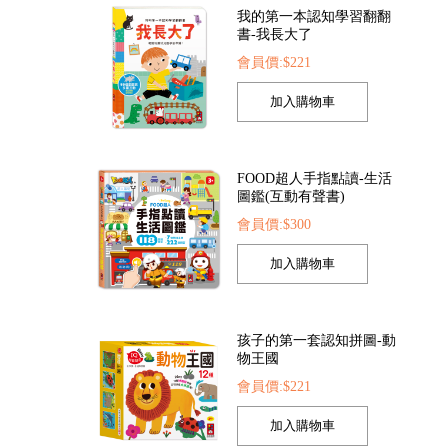
我的第一本認知學習翻翻
書-我長大了
會員價:$221
是小醫生
FOOD超人探索點讀筆
FOOD超人夢幻泡泡
52
會員價:$1422
會員價:$205
FOOD超人手指點讀-生活
圖鑑(互動有聲書)
會員價:$300
孩子的第一套認知拼圖-動
物王國
會員價:$221