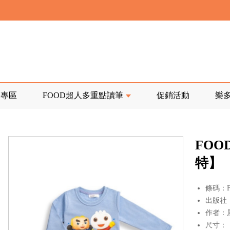
寄回發票需附上回郵郵票
前正興建中!
品專區
FOOD超人多重點讀筆
促銷活動
樂
寄回發票需附上回郵郵票
FOO
特】
條碼：F1
出版社
作者：
尺寸：