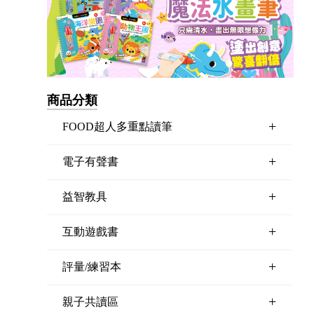
商品分類
+
FOOD超人多重點讀筆
+
電子有聲書
+
益智教具
+
互動遊戲書
+
評量/練習本
+
親子共讀區