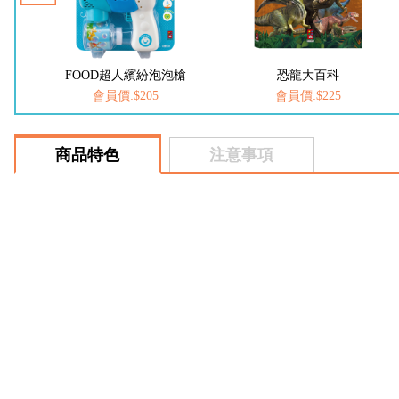
槍
FOOD超人繽紛泡泡槍
恐龍大百科
會員價:$205
會員價:$225
商品特色
注意事項