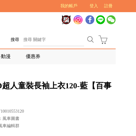
我的帳戶
登入
註冊
搜尋
多動漫
優惠券
D超人童裝長袖上衣120-藍【百事
0010553120
：風車圖書
風車編輯群