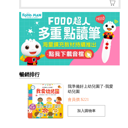
暢銷排行
我準備好上幼兒園了-我愛
幼兒園
會員價:$221