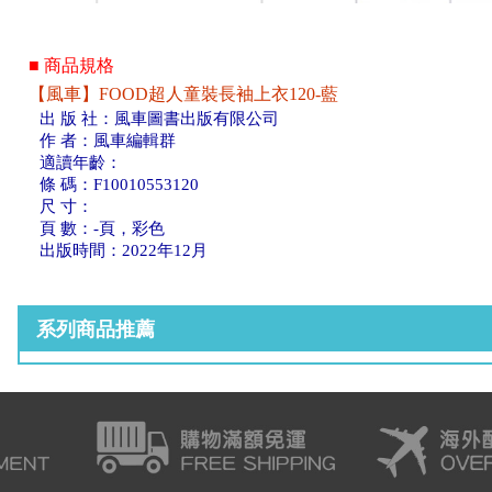
■ 商品規格
【風車】FOOD超人童裝長袖上衣120-藍
出 版 社：風車圖書出版有限公司
作 者：風車編輯群
適讀年齡：
條 碼：F10010553120
尺 寸：
頁 數：-頁，彩色
出版時間：2022年12月
系列商品推薦