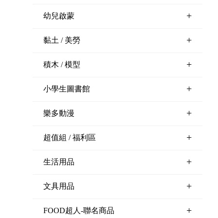
+
幼兒啟蒙
+
黏土 / 美勞
+
積木 / 模型
+
小學生圖書館
+
樂多動漫
+
超值組 / 福利區
+
生活用品
+
文具用品
+
FOOD超人-聯名商品