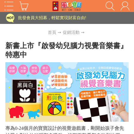
家長樂了!「風車書版集團暨FOOD超人企業總部」目前正興建中!
批發會員大招募，輕鬆實現財富自由!
如需更改或重開發票 需在訂單成立三天內通知客服 寄回發票需附上回郵郵票
首頁
➙
促銷活動
➙
老師您好!!幼教會員火熱招募中~
新書上市『啟發幼兒腦力視覺音樂書』
特惠中
海外購物免煩惱！點我查看『海外購物流程說明』
家長樂了!「風車書版集團暨FOOD超人企業總部」目前正興建中!
批發會員大招募，輕鬆實現財富自由!
HOT
如需更改或重開發票 需在訂單成立三天內通知客服 寄回發票需附上回郵郵票
老師您好!!幼教會員火熱招募中~
海外購物免煩惱！點我查看『海外購物流程說明』
專為0-24個月的寶寶設計的視覺遊戲書，剛開始孩子會先