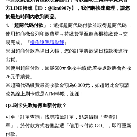
方LINE帳號【ID：@lkn8907y】，我們將快速處理，讓您
於最短時間內收到商品。
4.「
超商代碼付款
」：選擇超商代碼付款並取得超商代碼→
使用超商機台列印繳費單→持繳費單至超商櫃檯繳費→交
易完成。『
操作說明請點我
』
※因超商付款為隔日入帳，您的訂單將於隔日核款後進行
出貨。
※使用超商付款，因滿600元免收手續費;若要退款將會酌收
26元手續費。
※超商代碼繳費最高收款金額為6,000元，如超過此金額請
改為線上刷卡或是ATM轉帳，謝謝！
Q3.刷卡失敗如何重新付款？
可至「訂單查詢」找尋該筆訂單，點選編輯「查看訂
單」，於付款方式右側點選「信用卡付款 GO」，即可重新
付款。