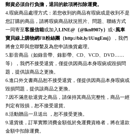
郵資必須自行負擔，退回的款項將扣除運費。
4.瑕疵商品處理方式：若您收到的商品有瑕疵或是收到不是
您訂購的商品，請將瑕疵商品狀況照片、問題、聯絡方式
一同寄至
客服信箱
或加入
LINE@（@lkn8907y）
或<
風車
寶貝線上購物網FB粉絲團（http://bit.ly/1UngEmj）
，我們
將會立即與您聯繫及為您申請換貨處理。
5.影音商品（如錄音帶、錄影帶、CD、VCD、DVD……
等），我們不接受退貨，僅提供因商品本身瑕疵或毀損問
題，提供該商品之更換。
6.進口外文書商品恕不接受退貨，僅提供因商品本身瑕疵或
毀損問題，提供該商品之更換。
7.因不滿意欲退貨之商品，請保持其商品完整性，商品一經
判定有毀損，恕不接受退貨。
8.活動贈品一旦送出 ，恕不接受更換。
9.退貨後，訂單實際消費金額低於免運費資格者，將在退款
金額中扣除運費。