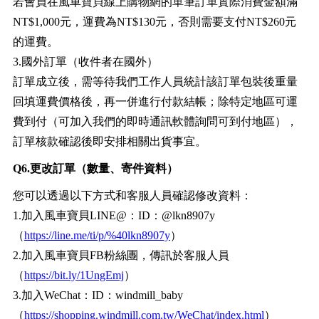
若會員在風車寶貝線上購物網的單筆訂單實際消費金額滿
NT$1,000元，運費為NT$130元，否則需要支付NT$260元
的運費。
3.國外訂單（收件者在國外）
訂單成立後，需等待我們工作人員統計該訂單包裝後重量
回填運費價格後，再一併進行付款結帳；除特定地區可運
費到付（可加入我們的即時通訊軟體詢問可到付地區），
訂單核款確認後即安排相關出貨事宜。
Q6.更改訂單（數量、寄件資料）
您可以透過以下方式和客服人員確認修改資料：
1.加入風車寶貝LINE@：ID：@lkn8907y
（
https://line.me/ti/p/%40lkn8907y
）
2.加入風車寶貝FB粉絲團，傳訊於客服人員
（
https://bit.ly/1UngEmj
）
3.加入WeChat：ID：windmill_baby
（
https://shopping.windmill.com.tw/WeChat/index.html
）