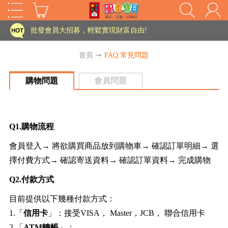
家長樂了!「風車書版集團暨FOOD超人企業總部」目前正興建中!
批發會員大招募，輕鬆實現財富自由!
如需更改或重開發票 需在訂單成立三天內通知客服 寄回發票需附上回郵郵票
首頁
➙
FAQ 常見問題
老師您好!!幼教會員火熱招募中~
購物問題
會員問題
海外購物免煩惱！點我查看『海外購物流程說明』
家長樂了!「風車書版集團暨FOOD超人企業總部」目前正興建中!
Q1.購物流程
批發會員大招募，輕鬆實現財富自由!
HOT
會員登入→ 將欲購買商品放到購物車→ 確認訂單明細→ 選
如需更改或重開發票 需在訂單成立三天內通知客服 寄回發票需附上回郵郵票
擇付費方式→ 確認寄送資料→ 確認訂單資料→ 完成購物
老師您好!!幼教會員火熱招募中~
Q2.付款方式
海外購物免煩惱！點我查看『海外購物流程說明』
目前提供以下幾種付款方式：
1.「
信用卡
」：接受VISA， Master，JCB， 聯合信用卡
2.「
ATM轉帳
」：