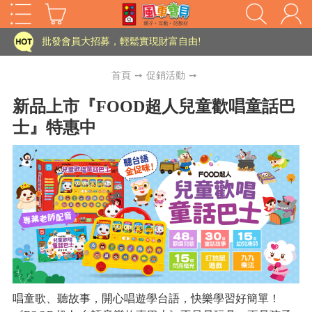
家長樂了!「風車書版集團暨FOOD超人企業總部」目前正興建中!
批發會員大招募，輕鬆實現財富自由!
如需更改或重開發票 需在訂單成立三天內通知客服 寄回發票需附上回郵郵票
首頁
➙
促銷活動
➙
老師您好!!幼教會員火熱招募中~
新品上市『FOOD超人兒童歡唱童話巴
士』特惠中
海外購物免煩惱！點我查看『海外購物流程說明』
家長樂了!「風車書版集團暨FOOD超人企業總部」目前正興建中!
批發會員大招募，輕鬆實現財富自由!
HOT
如需更改或重開發票 需在訂單成立三天內通知客服 寄回發票需附上回郵郵票
老師您好!!幼教會員火熱招募中~
海外購物免煩惱！點我查看『海外購物流程說明』
唱童歌、聽故事，開心唱遊學台語，快樂學習好簡單！