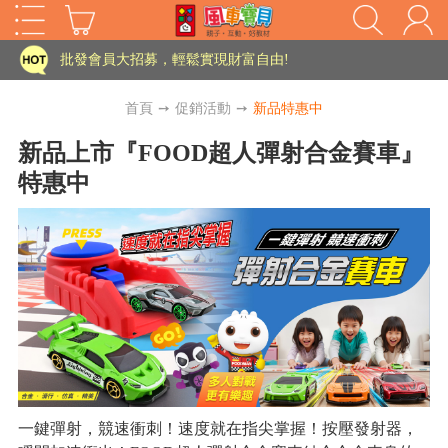
家長樂了!「風車書版集團暨FOOD超人企業總部」目前正興建中!
批發會員大招募，輕鬆實現財富自由!
如需更改或重開發票 需在訂單成立三天內通知客服 寄回發票需附上回郵郵票
首頁
➙
促銷活動
➙
新品特惠中
老師您好!!幼教會員火熱招募中~
新品上市『FOOD超人彈射合金賽車』
特惠中
海外購物免煩惱！點我查看『海外購物流程說明』
家長樂了!「風車書版集團暨FOOD超人企業總部」目前正興建中!
批發會員大招募，輕鬆實現財富自由!
HOT
如需更改或重開發票 需在訂單成立三天內通知客服 寄回發票需附上回郵郵票
老師您好!!幼教會員火熱招募中~
海外購物免煩惱！點我查看『海外購物流程說明』
一鍵彈射，競速衝刺！速度就在指尖掌握！按壓發射器，