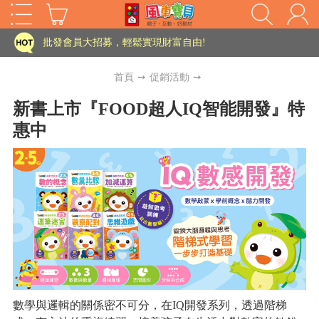
家長樂了!「風車書版集團暨FOOD超人企業總部」目前正興建中!
批發會員大招募，輕鬆實現財富自由!
如需更改或重開發票 需在訂單成立三天內通知客服 寄回發票需附上回郵郵票
首頁
➙
促銷活動
➙
老師您好!!幼教會員火熱招募中~
新書上市『FOOD超人IQ智能開發』特
惠中
海外購物免煩惱！點我查看『海外購物流程說明』
家長樂了!「風車書版集團暨FOOD超人企業總部」目前正興建中!
批發會員大招募，輕鬆實現財富自由!
HOT
如需更改或重開發票 需在訂單成立三天內通知客服 寄回發票需附上回郵郵票
老師您好!!幼教會員火熱招募中~
海外購物免煩惱！點我查看『海外購物流程說明』
數學與邏輯的關係密不可分，在IQ開發系列，透過階梯