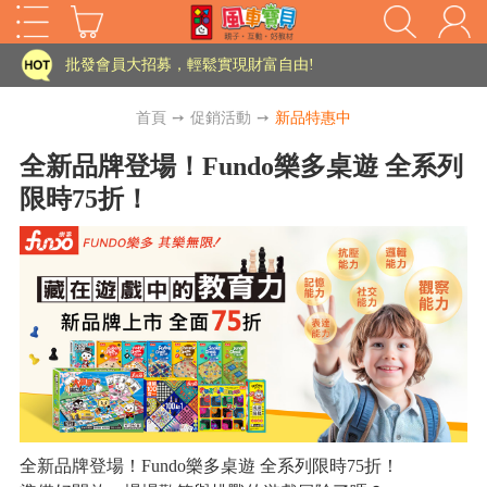
家長樂了!「風車書版集團暨FOOD超人企業總部」目前正興建中!
批發會員大招募，輕鬆實現財富自由!
如需更改或重開發票 需在訂單成立三天內通知客服 寄回發票需附上回郵郵票
首頁
➙
促銷活動
➙
新品特惠中
老師您好!!幼教會員火熱招募中~
全新品牌登場！Fundo樂多桌遊 全系列
限時75折！
海外購物免煩惱！點我查看『海外購物流程說明』
家長樂了!「風車書版集團暨FOOD超人企業總部」目前正興建中!
批發會員大招募，輕鬆實現財富自由!
HOT
如需更改或重開發票 需在訂單成立三天內通知客服 寄回發票需附上回郵郵票
老師您好!!幼教會員火熱招募中~
海外購物免煩惱！點我查看『海外購物流程說明』
全新品牌登場！Fundo樂多桌遊 全系列限時75折！