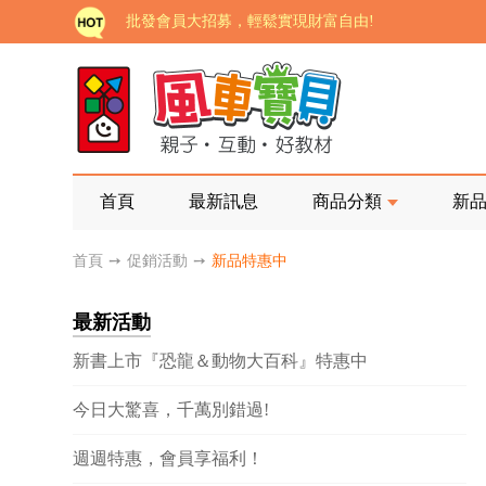
批發會員大招募，輕鬆實現財富自由!
如需更改或重開發票 需在訂單成立三天內通知客服 
老師您好!!幼教會員火熱招募中~
海外購物免煩惱！點我查看『海外購物流程說明』
家長樂了!「風車書版集團暨FOOD超人企業總部」目
首頁
最新訊息
商品分類
新
批發會員大招募，輕鬆實現財富自由!
首頁
➙
促銷活動
➙
新品特惠中
如需更改或重開發票 需在訂單成立三天內通知客服 
最新活動
老師您好!!幼教會員火熱招募中~
新書上市『恐龍＆動物大百科』特惠中
海外購物免煩惱！點我查看『海外購物流程說明』
今日大驚喜，千萬別錯過!
週週特惠，會員享福利！