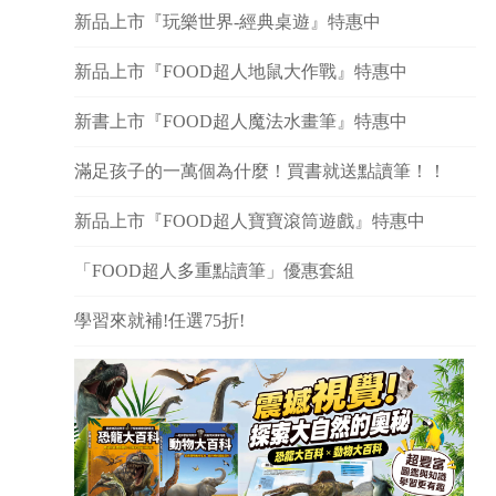
新品上市『玩樂世界-經典桌遊』特惠中
新品上市『FOOD超人地鼠大作戰』特惠中
新書上市『FOOD超人魔法水畫筆』特惠中
滿足孩子的一萬個為什麼！買書就送點讀筆！！
新品上市『FOOD超人寶寶滾筒遊戲』特惠中
「FOOD超人多重點讀筆」優惠套組
學習來就補!任選75折!