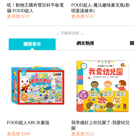
吼！動物王國有聲百科平板電
FOOD超人-魔法趣味麥克風(歡
腦-FOOD超人
唱童謠繪本)
會員價:$537
會員價:$537
← 可觸屏滑動 →
網友熱搜
國際
團購最夯
FOOD超人ABC水畫毯
我準備好上幼兒園了-我愛幼兒
園
會員價:$360
會員價:$221