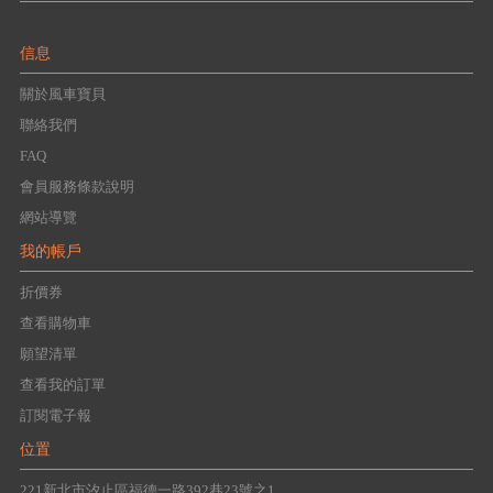
信息
關於風車寶貝
聯絡我們
FAQ
會員服務條款說明
網站導覽
我的帳戶
折價券
查看購物車
願望清單
查看我的訂單
訂閱電子報
位置
221新北市汐止區福德一路392巷23號之1