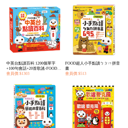
中英台點讀百科:1200個單字
FOOD超人小手點讀ㄅㄆㄇ拼音
+100句會話+20首歌謠-FOOD超
書
人
會員價:$1303
會員價:$513