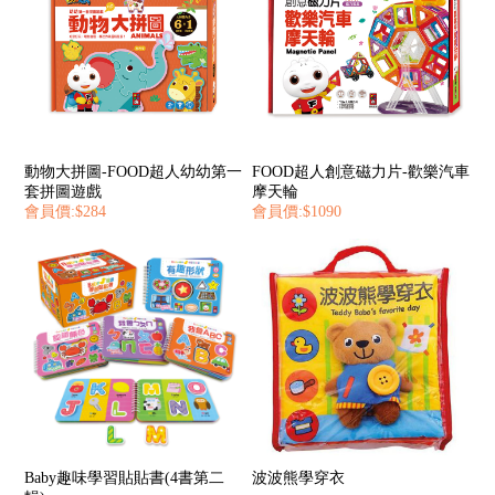
動物大拼圖-FOOD超人幼幼第一
FOOD超人創意磁力片-歡樂汽車
套拼圖遊戲
摩天輪
會員價:$284
會員價:$1090
Baby趣味學習貼貼書(4書第二
波波熊學穿衣