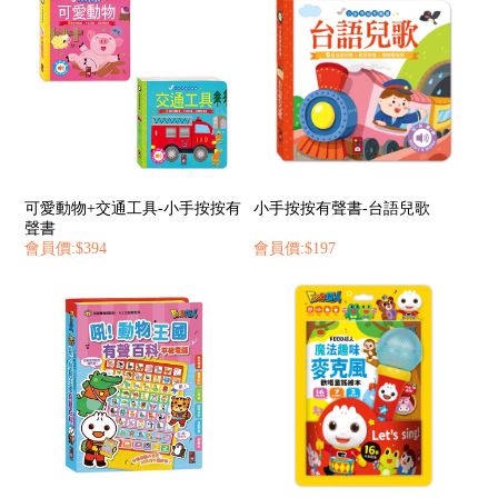
可愛動物+交通工具-小手按按有
小手按按有聲書-台語兒歌
聲書
會員價:$394
會員價:$197