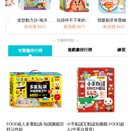
造型動力沙-海洋&城堡
玩得停不下來的抽拉書(全套6冊)
我愛刷牙有聲繪本
會員價:$435
會員價:$675
會員價:$435
會員價:$
← 可觸屏滑動 →
遊戲書排行榜
練習本
有聲書排行榜
FOOD超人多重點讀-知識圖鑑百
小手點讀互動認知圖鑑-FOOD超
科52件組
人(中英台發音)