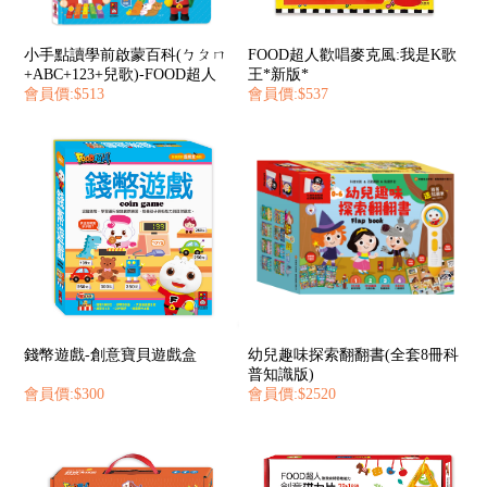
小手點讀學前啟蒙百科(ㄅㄆㄇ
FOOD超人歡唱麥克風:我是K歌
+ABC+123+兒歌)-FOOD超人
王*新版*
會員價:$513
會員價:$537
錢幣遊戲-創意寶貝遊戲盒
幼兒趣味探索翻翻書(全套8冊科
普知識版)
會員價:$300
會員價:$2520