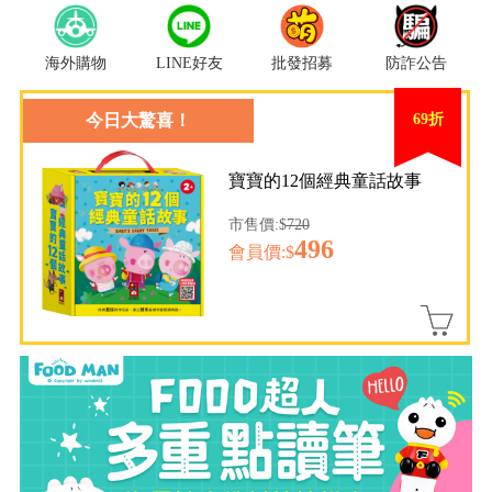
海外購物
LINE好友
批發招募
防詐公告
今日大驚喜！
69折
寶寶的12個經典童話故事
市售價:$
720
496
會員價:$