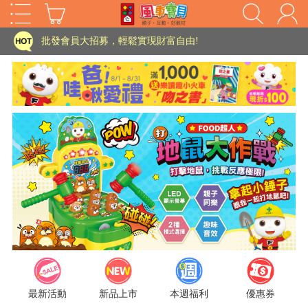
家長樂了!「風車書版集團暨FOOD超人企業總部」目前正興建中!
批發會員大招募，輕鬆實現財富自由!
如需更改或重開發票 需在訂單成立三天內通知客服 寄回發票需附上回郵郵票
老師您好!!幼教會員火熱招募中~
海外購物免煩惱！點我查看『海外購物流程說明』
家長樂了!「風車書版集團暨FOOD超人企業總部」目前正興建中!
批發會員大招募，輕鬆實現財富自由!
HOT
如需更改或重開發票 需在訂單成立三天內通知客服 寄回發票需附上回郵郵票
老師您好!!幼教會員火熱招募中~
海外購物免煩惱！點我查看『海外購物流程說明』
最新活動
新品上市
本週福利
優惠券