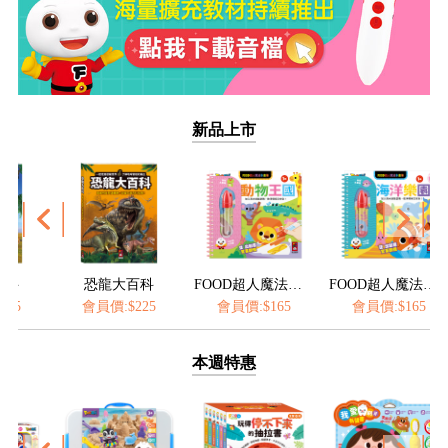
新品上市
恐龍大百科
FOOD超人魔法水畫筆-動物王國
FOOD超人魔法水畫筆-海洋樂園
會員價:$225
會員價:$165
會員價:$165
會員價:$
本週特惠