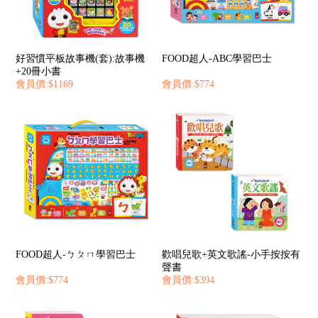
好習慣平板故事機(套):故事機
FOOD超人-ABC學習巴士
+20冊小書
會員價:$1169
會員價:$774
FOOD超人-ㄅㄆㄇ學習巴士
歡唱兒歌+英文歌謠-小手按按有
聲書
會員價:$774
會員價:$394