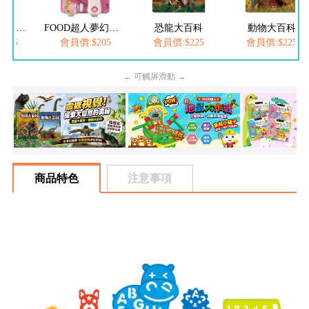
FOOD超人繽紛泡泡槍
FOOD超人夢幻泡泡槍
恐龍大百科
動物大百科
205
會員價:$205
會員價:$225
會員價:$225
← 可觸屏滑動 →
商品特色
注意事項