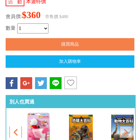
本週特價
$360
會員價:
市售價:$480
數量
別人也買過