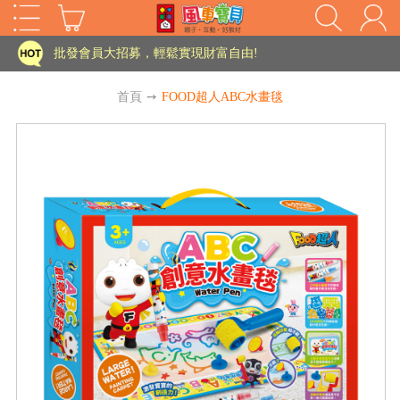
家長樂了!「風車書版集團暨FOOD超人企業總部」目前正興建中!
批發會員大招募，輕鬆實現財富自由!
如需更改或重開發票 需在訂單成立三天內通知客服 寄回發票需附上回郵郵票
首頁
➙
FOOD超人ABC水畫毯
老師您好!!幼教會員火熱招募中~
海外購物免煩惱！點我查看『海外購物流程說明』
家長樂了!「風車書版集團暨FOOD超人企業總部」目前正興建中!
批發會員大招募，輕鬆實現財富自由!
HOT
如需更改或重開發票 需在訂單成立三天內通知客服 寄回發票需附上回郵郵票
老師您好!!幼教會員火熱招募中~
海外購物免煩惱！點我查看『海外購物流程說明』