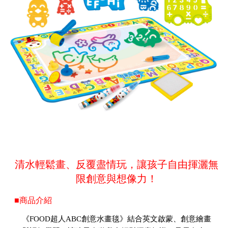
清水輕鬆畫、反覆盡情玩，讓孩子自由揮灑無
限創意與想像力！
■商品介紹
《FOOD超人ABC創意水畫毯》結合英文啟蒙、創意繪畫