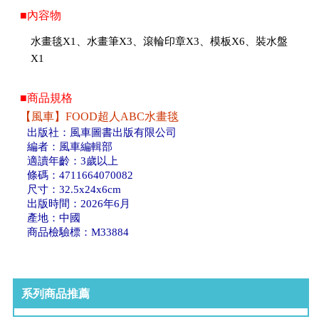
■內容物
水畫毯X1、水畫筆X3、滾輪印章X3、模板X6、裝水盤
X1
■商品規格
【風車】FOOD超人ABC水畫毯
出版社：風車圖書出版有限公司
編者：風車編輯部
適讀年齡：3歲以上
條碼：4711664070082
尺寸：32.5x24x6cm
出版時間：2026年6月
產地：中國
商品檢驗標：M33884
系列商品推薦