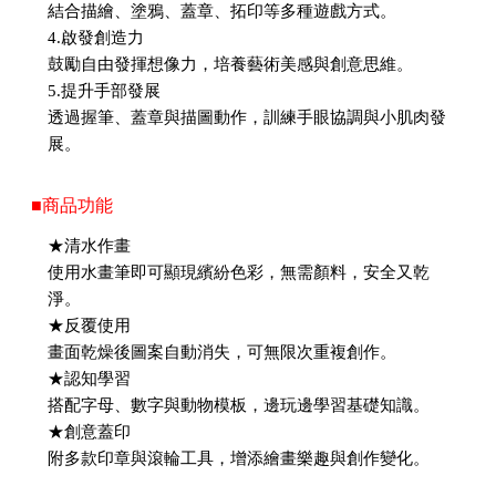
結合描繪、塗鴉、蓋章、拓印等多種遊戲方式。
4.啟發創造力
鼓勵自由發揮想像力，培養藝術美感與創意思維。
5.提升手部發展
透過握筆、蓋章與描圖動作，訓練手眼協調與小肌肉發
展。
■商品功能
★清水作畫
使用水畫筆即可顯現繽紛色彩，無需顏料，安全又乾
淨。
★反覆使用
畫面乾燥後圖案自動消失，可無限次重複創作。
★認知學習
搭配字母、數字與動物模板，邊玩邊學習基礎知識。
★創意蓋印
附多款印章與滾輪工具，增添繪畫樂趣與創作變化。