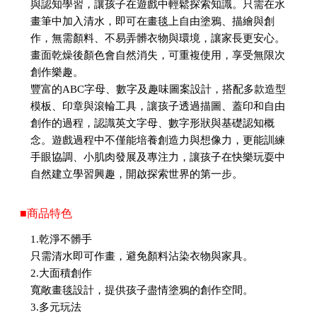
與認知學習，讓孩子在遊戲中輕鬆探索知識。只需在水
畫筆中加入清水，即可在畫毯上自由塗鴉、描繪與創
作，無需顏料、不易弄髒衣物與環境，讓家長更安心。
畫面乾燥後顏色會自然消失，可重複使用，享受無限次
創作樂趣。
豐富的ABC字母、數字及趣味圖案設計，搭配多款造型
模板、印章與滾輪工具，讓孩子透過描圖、蓋印和自由
創作的過程，認識英文字母、數字形狀與基礎認知概
念。遊戲過程中不僅能培養創造力與想像力，更能訓練
手眼協調、小肌肉發展及專注力，讓孩子在快樂玩耍中
自然建立學習興趣，開啟探索世界的第一步。
■商品特色
1.乾淨不髒手
只需清水即可作畫，避免顏料沾染衣物與家具。
2.大面積創作
寬敞畫毯設計，提供孩子盡情塗鴉的創作空間。
3.多元玩法