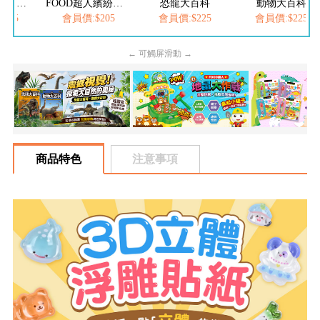
FOOD超人繽紛泡泡槍
恐龍大百科
動物大百科
FOOD超人-我是小護士
205
會員價:$225
會員價:$225
會員價:$252
← 可觸屏滑動 →
商品特色
注意事項