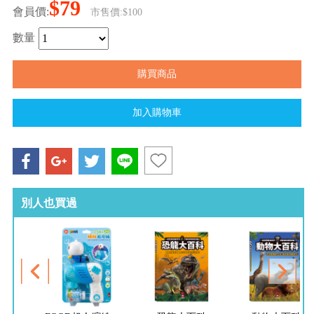
$79
會員價:
市售價:$100
數量
別人也買過