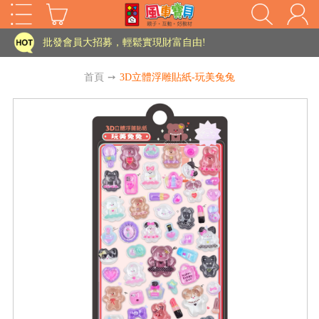
批發會員大招募，輕鬆實現財富自由!
如需更改或重開發票 需在訂單成立三天內通知客服 寄回發票需附上回郵郵票
首頁
➙
3D立體浮雕貼紙-玩美兔兔
老師您好!!幼教會員火熱招募中~
海外購物免煩惱！點我查看『海外購物流程說明』
家長樂了!「風車書版集團暨FOOD超人企業總部」目前正興建中!
批發會員大招募，輕鬆實現財富自由!
HOT
如需更改或重開發票 需在訂單成立三天內通知客服 寄回發票需附上回郵郵票
老師您好!!幼教會員火熱招募中~
海外購物免煩惱！點我查看『海外購物流程說明』