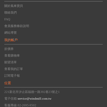
關於風車寶貝
聯絡我們
FAQ
會員服務條款說明
網站導覽
我的帳戶
折價券
查看購物車
願望清單
查看我的訂單
訂閱電子報
位置
221新北市汐止區福德一路392巷23號之1
電子信箱:
service@windmill.com.tw
客服專線:02-2695-9502