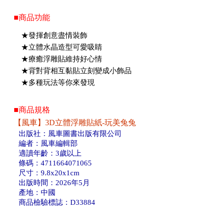
■商品功能
★發揮創意盡情裝飾
★立體水晶造型可愛吸睛
★療癒浮雕貼維持好心情
★背對背相互黏貼立刻變成小飾品
★多種玩法等你來發現
■商品規格
【風車】3D立體浮雕貼紙-玩美兔兔
出版社：風車圖書出版有限公司
編者：風車編輯部
適讀年齡：3歲以上
條碼：4711664071065
尺寸：9.8x20x1cm
出版時間：2026年5月
產地：中國
商品檢驗標誌：D33884