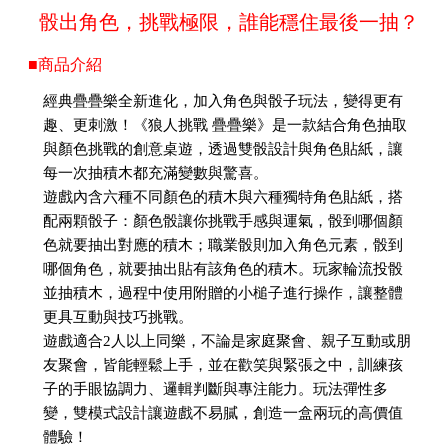
骰出角色，挑戰極限，誰能穩住最後一抽？
■商品介紹
經典疊疊樂全新進化，加入角色與骰子玩法，變得更有
趣、更刺激！《狼人挑戰 疊疊樂》是一款結合角色抽取
與顏色挑戰的創意桌遊，透過雙骰設計與角色貼紙，讓
每一次抽積木都充滿變數與驚喜。
遊戲內含六種不同顏色的積木與六種獨特角色貼紙，搭
配兩顆骰子：顏色骰讓你挑戰手感與運氣，骰到哪個顏
色就要抽出對應的積木；職業骰則加入角色元素，骰到
哪個角色，就要抽出貼有該角色的積木。玩家輪流投骰
並抽積木，過程中使用附贈的小槌子進行操作，讓整體
更具互動與技巧挑戰。
遊戲適合2人以上同樂，不論是家庭聚會、親子互動或朋
友聚會，皆能輕鬆上手，並在歡笑與緊張之中，訓練孩
子的手眼協調力、邏輯判斷與專注能力。玩法彈性多
變，雙模式設計讓遊戲不易膩，創造一盒兩玩的高價值
體驗！