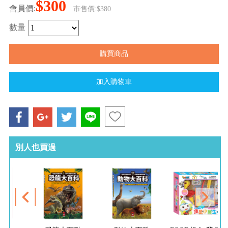
$300
會員價:
市售價:$380
數量
別人也買過