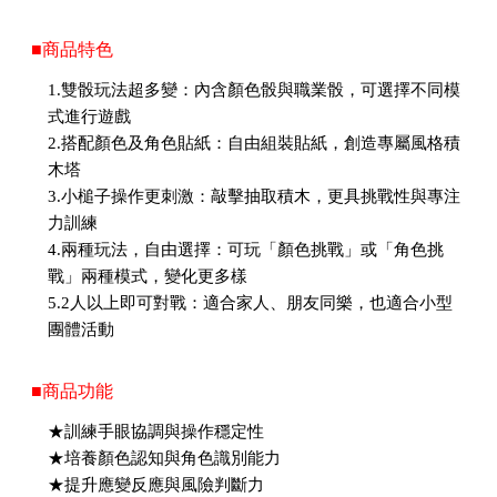
■商品特色
1.雙骰玩法超多變：內含顏色骰與職業骰，可選擇不同模
式進行遊戲
2.搭配顏色及角色貼紙：自由組裝貼紙，創造專屬風格積
木塔
3.小槌子操作更刺激：敲擊抽取積木，更具挑戰性與專注
力訓練
4.兩種玩法，自由選擇：可玩「顏色挑戰」或「角色挑
戰」兩種模式，變化更多樣
5.2人以上即可對戰：適合家人、朋友同樂，也適合小型
團體活動
■商品功能
★訓練手眼協調與操作穩定性
★培養顏色認知與角色識別能力
★提升應變反應與風險判斷力