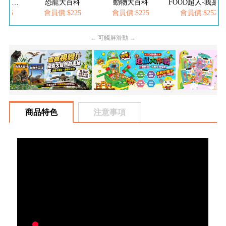
FOOD超人夢幻泡泡槍
恐龍大百科
動物大百科
FOOD超人-我是小醫生
205
會員價:$225
會員價:$225
會員價:$252
← 可觸屏滑動 →
商品特色
注意事項