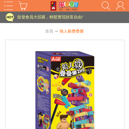
家長樂了!「風車書版集團暨FOOD超人企業總部」目前正興建中!
批發會員大招募，輕鬆實現財富自由!
如需更改或重開發票 需在訂單成立三天內通知客服 寄回發票需附上回郵郵票
首頁
➙
狼人殺疊疊樂
老師您好!!幼教會員火熱招募中~
海外購物免煩惱！點我查看『海外購物流程說明』
家長樂了!「風車書版集團暨FOOD超人企業總部」目前正興建中!
批發會員大招募，輕鬆實現財富自由!
HOT
如需更改或重開發票 需在訂單成立三天內通知客服 寄回發票需附上回郵郵票
老師您好!!幼教會員火熱招募中~
海外購物免煩惱！點我查看『海外購物流程說明』