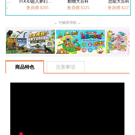
FOOD超人繽紛泡泡槍
FOOD超人夢幻泡泡槍
動物大百科
恐龍大百科
205
會員價:$205
會員價:$225
會員價:$225
← 可觸屏滑動 →
商品特色
注意事項