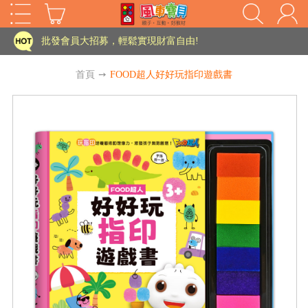
家長樂了!「風車書版集團暨FOOD超人企業總部」目前正興建中!
批發會員大招募，輕鬆實現財富自由!
如需更改或重開發票 需在訂單成立三天內通知客服 寄回發票需附上回郵郵票
首頁
➙
FOOD超人好好玩指印遊戲書
老師您好!!幼教會員火熱招募中~
海外購物免煩惱！點我查看『海外購物流程說明』
家長樂了!「風車書版集團暨FOOD超人企業總部」目前正興建中!
批發會員大招募，輕鬆實現財富自由!
HOT
如需更改或重開發票 需在訂單成立三天內通知客服 寄回發票需附上回郵郵票
老師您好!!幼教會員火熱招募中~
海外購物免煩惱！點我查看『海外購物流程說明』