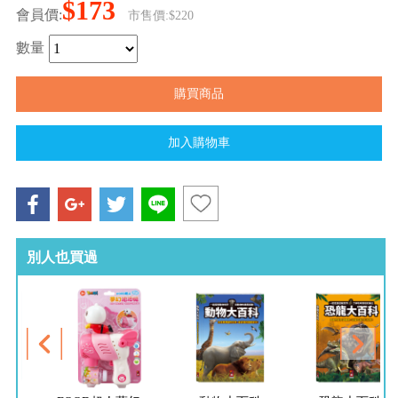
$173
會員價:
市售價:$220
數量
別人也買過