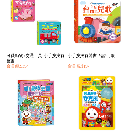
可愛動物+交通工具-小手按按有
小手按按有聲書-台語兒歌
聲書
會員價:$394
會員價:$197