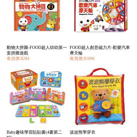
動物大拼圖-FOOD超人幼幼第一
FOOD超人創意磁力片-歡樂汽車
套拼圖遊戲
摩天輪
會員價:$284
會員價:$1090
Baby趣味學習貼貼書(4書第二
波波熊學穿衣