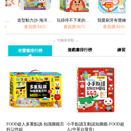
造型動力沙-海洋&城堡
玩得停不下來的抽拉書(全套6冊)
我愛刷牙有聲繪本
會員價:$435
會員價:$675
會員價:$435
會員價:
← 可觸屏滑動 →
遊戲書排行榜
練習本
有聲書排行榜
FOOD超人多重點讀-知識圖鑑百
小手點讀互動認知圖鑑-FOOD超
科52件組
人(中英台發音)