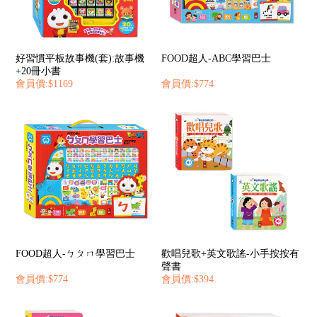
好習慣平板故事機(套):故事機
FOOD超人-ABC學習巴士
+20冊小書
會員價:$1169
會員價:$774
FOOD超人-ㄅㄆㄇ學習巴士
歡唱兒歌+英文歌謠-小手按按有
聲書
會員價:$774
會員價:$394