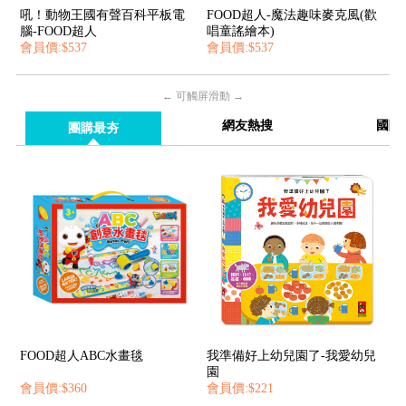
吼！動物王國有聲百科平板電
FOOD超人-魔法趣味麥克風(歡
腦-FOOD超人
唱童謠繪本)
會員價:$537
會員價:$537
← 可觸屏滑動 →
網友熱搜
國際
團購最夯
FOOD超人ABC水畫毯
我準備好上幼兒園了-我愛幼兒
園
會員價:$360
會員價:$221