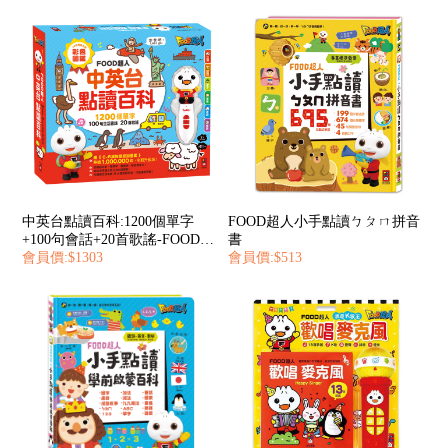
中英台點讀百科:1200個單字
FOOD超人小手點讀ㄅㄆㄇ拼音
+100句會話+20首歌謠-FOOD超
書
人
會員價:$1303
會員價:$513