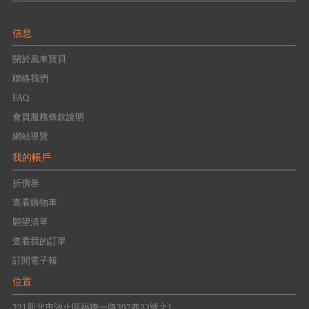
信息
關於風車寶貝
聯絡我們
FAQ
會員服務條款說明
網站導覽
我的帳戶
折價券
查看購物車
願望清單
查看我的訂單
訂閱電子報
位置
221新北市汐止區福德一路392巷23號之1