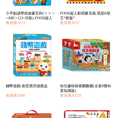
小手點讀學前啟蒙百科(ㄅㄆㄇ
FOOD超人歡唱麥克風:我是K歌
+ABC+123+兒歌)-FOOD超人
王*新版*
會員價:$513
會員價:$537
錢幣遊戲-創意寶貝遊戲盒
幼兒趣味探索翻翻書(全套8冊科
普知識版)
會員價:$300
會員價:$2520