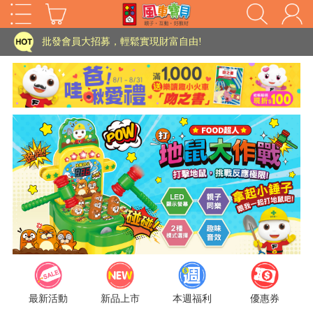
家長樂了!「風車書版集團暨FOOD超人企業總部」目前正興建中!
批發會員大招募，輕鬆實現財富自由!
如需更改或重開發票 需在訂單成立三天內通知客服 寄回發票需附上回郵郵票
老師您好!!幼教會員火熱招募中~
海外購物免煩惱！點我查看『海外購物流程說明』
家長樂了!「風車書版集團暨FOOD超人企業總部」目前正興建中!
批發會員大招募，輕鬆實現財富自由!
HOT
如需更改或重開發票 需在訂單成立三天內通知客服 寄回發票需附上回郵郵票
老師您好!!幼教會員火熱招募中~
海外購物免煩惱！點我查看『海外購物流程說明』
最新活動
新品上市
本週福利
優惠券