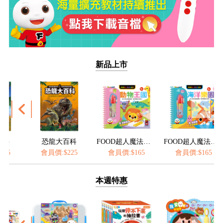
新品上市
恐龍大百科
FOOD超人魔法水畫筆-動物王國
FOOD超人魔法水畫筆-海洋樂園
會員價:$225
會員價:$165
會員價:$165
會員價:
本週特惠