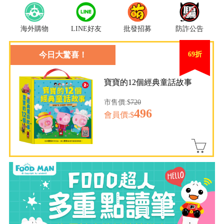
海外購物
LINE好友
批發招募
防詐公告
今日大驚喜！
69折
寶寶的12個經典童話故事
市售價:$
720
496
會員價:$