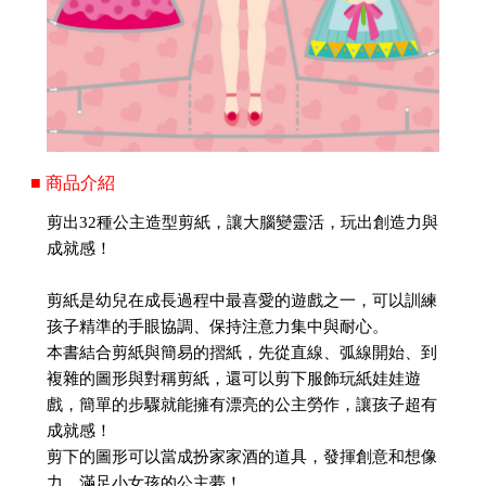
■ 商品介紹
剪出32種公主造型剪紙，讓大腦變靈活，玩出創造力與
成就感！
剪紙是幼兒在成長過程中最喜愛的遊戲之一，可以訓練
孩子精準的手眼協調、保持注意力集中與耐心。
本書結合剪紙與簡易的摺紙，先從直線、弧線開始、到
複雜的圖形與對稱剪紙，還可以剪下服飾玩紙娃娃遊
戲，簡單的步驟就能擁有漂亮的公主勞作，讓孩子超有
成就感！
剪下的圖形可以當成扮家家酒的道具，發揮創意和想像
力，滿足小女孩的公主夢！