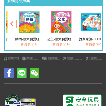
系列商品推薦
入門篇-讓大腦變聰明的剪紙遊戲
動物-讓大腦變聰明的剪紙遊戲
公主-讓大腦變聰明的剪紙遊戲
扮家家酒-FOOD超人立體勞作
116
會員價:$116
會員價:$116
會員價:$94