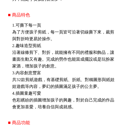
■ 商品特色
1.可撕下每一頁
為了方便孩子剪紙，每一頁皆可沿著切線撕下來，裁剪
與對折時更易於操作。
2.趣味造型剪紙
沿著線條剪下、對折，就能擁有不同的禮服和飾品，讓
畫面生動又有趣。完成的勞作也能當成擺設或是玩扮家
家酒，增加孩子的創意。
3.內容創意豐富
共32款剪紙遊戲，有基礎剪紙、折紙、對稱圖形與紙娃
娃遊戲等內容，夢幻的插圖滿足孩子的公主夢。
4.插圖童趣可愛
色彩繽紛的插圖增加孩子的興趣，對於自己完成的作品
會更加喜愛，培養自信與成就感。
■ 商品功能