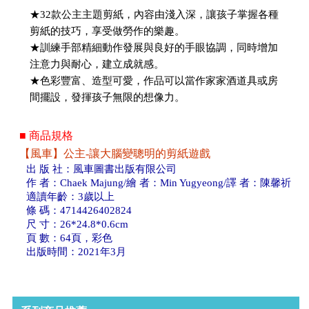
★32款公主主題剪紙，內容由淺入深，讓孩子掌握各種
剪紙的技巧，享受做勞作的樂趣。
★訓練手部精細動作發展與良好的手眼協調，同時增加
注意力與耐心，建立成就感。
★色彩豐富、造型可愛，作品可以當作家家酒道具或房
間擺設，發揮孩子無限的想像力。
■ 商品規格
【風車】公主-讓大腦變聰明的剪紙遊戲
出 版 社：風車圖書出版有限公司
作 者：Chaek Majung/繪 者：Min Yugyeong/譯 者：陳馨祈
適讀年齡：3歲以上
條 碼：4714426402824
尺 寸：26*24.8*0.6cm
頁 數：64頁，彩色
出版時間：2021年3月