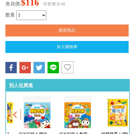
$116
會員價:
市售價:$148
數量
別人也買過