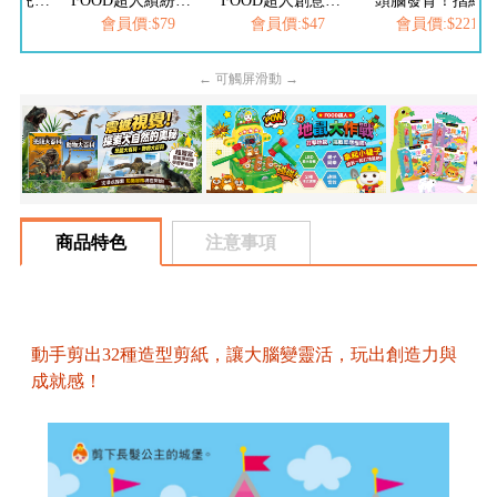
折紙大全:新編兒童益智手工大全*新版
FOOD超人繽紛色紙
FOOD超人創意色紙
頭腦發育！摺紙
$78
會員價:$79
會員價:$47
會員價:$221
← 可觸屏滑動 →
商品特色
注意事項
動手剪出32種造型剪紙，讓大腦變靈活，玩出創造力與
成就感！