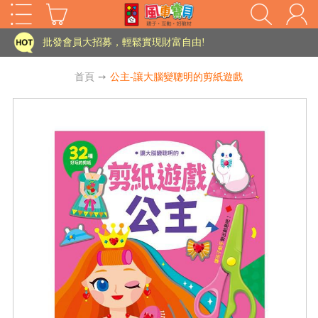
家長樂了!「風車書版集團暨FOOD超人企業總部」目前正興建中!
批發會員大招募，輕鬆實現財富自由!
如需更改或重開發票 需在訂單成立三天內通知客服 寄回發票需附上回郵郵票
首頁
➙
公主-讓大腦變聰明的剪紙遊戲
老師您好!!幼教會員火熱招募中~
海外購物免煩惱！點我查看『海外購物流程說明』
家長樂了!「風車書版集團暨FOOD超人企業總部」目前正興建中!
批發會員大招募，輕鬆實現財富自由!
HOT
如需更改或重開發票 需在訂單成立三天內通知客服 寄回發票需附上回郵郵票
老師您好!!幼教會員火熱招募中~
海外購物免煩惱！點我查看『海外購物流程說明』