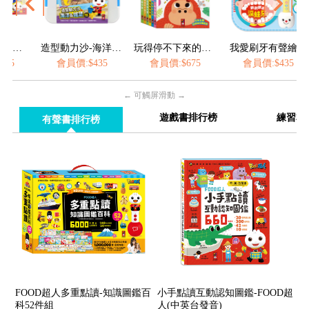
造型動力沙-海洋&城堡
玩得停不下來的抽拉書(全套6冊)
我愛刷牙有聲繪本
FOOD
:$435
會員價:$675
會員價:$435
會員價:$360
← 可觸屏滑動 →
遊戲書排行榜
練習本
有聲書排行榜
FOOD超人多重點讀-知識圖鑑百
小手點讀互動認知圖鑑-FOOD超
科52件組
人(中英台發音)