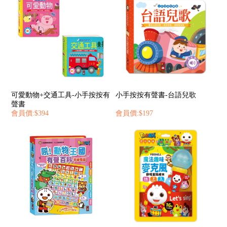
可愛動物+交通工具-小手按按有
小手按按有聲書-台語兒歌
聲書
會員價:$394
會員價:$197