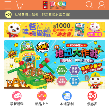
家長樂了!「風車書版集團暨FOOD超人企業總部」目前正興建中!
批發會員大招募，輕鬆實現財富自由!
如需更改或重開發票 需在訂單成立三天內通知客服 寄回發票需附上回郵郵票
老師您好!!幼教會員火熱招募中~
海外購物免煩惱！點我查看『海外購物流程說明』
家長樂了!「風車書版集團暨FOOD超人企業總部」目前正興建中!
批發會員大招募，輕鬆實現財富自由!
HOT
如需更改或重開發票 需在訂單成立三天內通知客服 寄回發票需附上回郵郵票
老師您好!!幼教會員火熱招募中~
海外購物免煩惱！點我查看『海外購物流程說明』
最新活動
新品上市
本週福利
優惠券