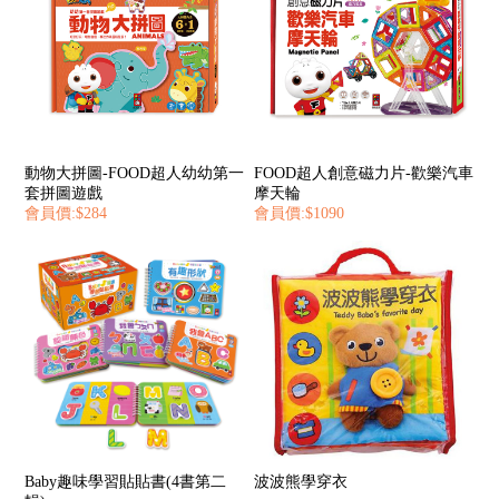
動物大拼圖-FOOD超人幼幼第一
FOOD超人創意磁力片-歡樂汽車
套拼圖遊戲
摩天輪
會員價:$284
會員價:$1090
Baby趣味學習貼貼書(4書第二
波波熊學穿衣