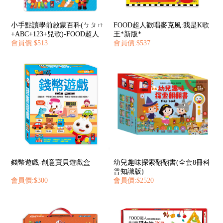
小手點讀學前啟蒙百科(ㄅㄆㄇ
FOOD超人歡唱麥克風:我是K歌
+ABC+123+兒歌)-FOOD超人
王*新版*
會員價:$513
會員價:$537
錢幣遊戲-創意寶貝遊戲盒
幼兒趣味探索翻翻書(全套8冊科
普知識版)
會員價:$300
會員價:$2520