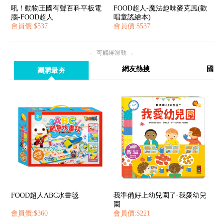
吼！動物王國有聲百科平板電
FOOD超人-魔法趣味麥克風(歡
腦-FOOD超人
唱童謠繪本)
會員價:$537
會員價:$537
← 可觸屏滑動 →
網友熱搜
國際
團購最夯
FOOD超人ABC水畫毯
我準備好上幼兒園了-我愛幼兒
園
會員價:$360
會員價:$221