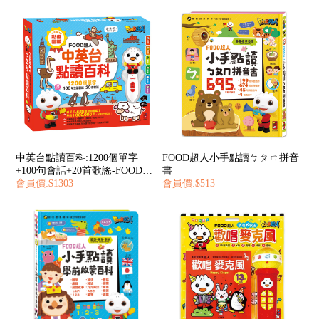
中英台點讀百科:1200個單字
FOOD超人小手點讀ㄅㄆㄇ拼音
+100句會話+20首歌謠-FOOD超
書
人
會員價:$1303
會員價:$513