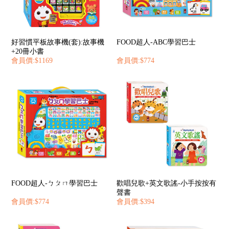
好習慣平板故事機(套):故事機
FOOD超人-ABC學習巴士
+20冊小書
會員價:$1169
會員價:$774
FOOD超人-ㄅㄆㄇ學習巴士
歡唱兒歌+英文歌謠-小手按按有
聲書
會員價:$774
會員價:$394