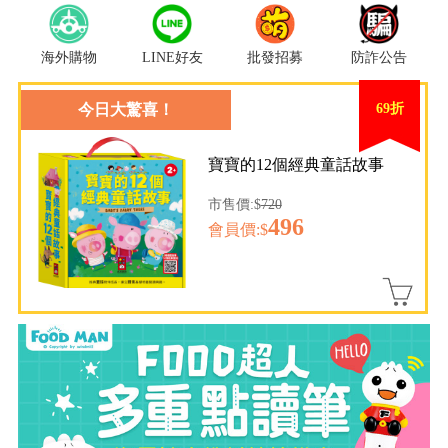
海外購物
LINE好友
批發招募
防詐公告
今日大驚喜！
69折
寶寶的12個經典童話故事
市售價:$
720
496
會員價:$