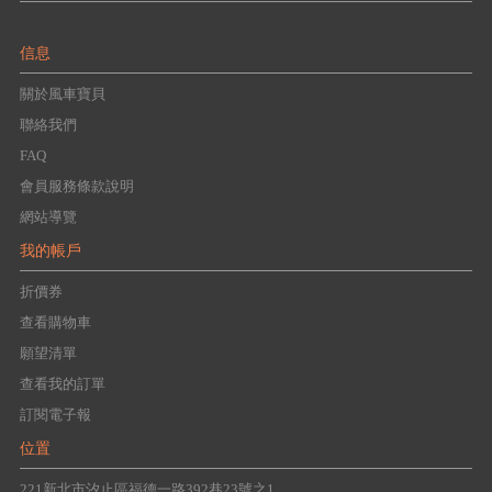
信息
關於風車寶貝
聯絡我們
FAQ
會員服務條款說明
網站導覽
我的帳戶
折價券
查看購物車
願望清單
查看我的訂單
訂閱電子報
位置
221新北市汐止區福德一路392巷23號之1