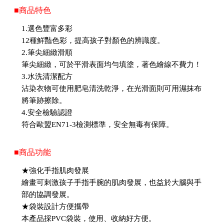
■商品特色
1.選色豐富多彩
12種鮮豔色彩，提高孩子對顏色的辨識度。
2.筆尖細緻滑順
筆尖細緻，可於平滑表面均勻填塗，著色繪線不費力！
3.水洗清潔配方
沾染衣物可使用肥皂清洗乾淨，在光滑面則可用濕抹布
將筆跡擦除。
4.安全檢驗認證
符合歐盟EN71-3檢測標準，安全無毒有保障。
■商品功能
★強化手指肌肉發展
繪畫可刺激孩子手指手腕的肌肉發展，也益於大腦與手
部的協調發展。
★袋裝設計方便攜帶
本產品採PVC袋裝，使用、收納好方便。