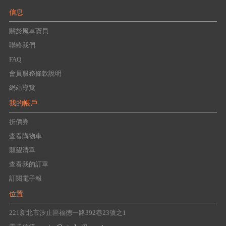
信息
關於風車寶貝
聯絡我們
FAQ
會員服務條款說明
網站導覽
我的帳戶
折價券
查看購物車
願望清單
查看我的訂單
訂閱電子報
位置
221新北市汐止區福德一路392巷23號之1