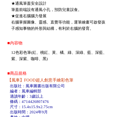
★通風筆蓋安全設計
筆蓋前端設有通風小孔，預防兒童誤食。
★促進右腦腦力發展
右腦掌握圖像、靈感、直覺等功能，運筆繪畫可啟發孩
子感知事物的外形與結構，有利於右腦的發育。
■內容物
12色彩色筆(紅、桃紅、黃、橘、綠、深綠、藍、深藍、
紫、深紫、咖啡、黑)
■商品規格
【風車】FOOD超人創意手繪彩色筆
出版社：風車圖書出版有限公司
編者：風車編輯部
適讀年齡：3歲以上
條碼：4714426807476
尺寸：15.4x15.9x2.75cm
出版時間：2024年9月