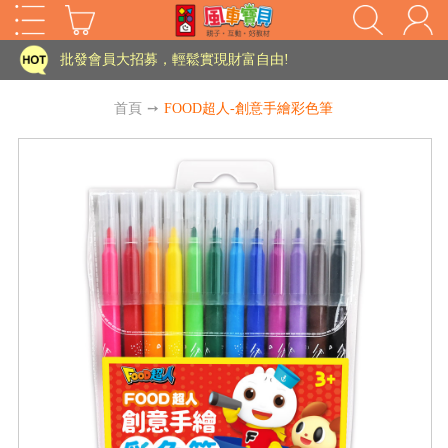
家長樂了!「風車書版集團暨FOOD超人企業總部」目前正興建中!
批發會員大招募，輕鬆實現財富自由!
如需更改或重開發票 需在訂單成立三天內通知客服 寄回發票需附上回郵郵票
首頁
➙
FOOD超人-創意手繪彩色筆
老師您好!!幼教會員火熱招募中~
海外購物免煩惱！點我查看『海外購物流程說明』
家長樂了!「風車書版集團暨FOOD超人企業總部」目前正興建中!
批發會員大招募，輕鬆實現財富自由!
HOT
如需更改或重開發票 需在訂單成立三天內通知客服 寄回發票需附上回郵郵票
老師您好!!幼教會員火熱招募中~
海外購物免煩惱！點我查看『海外購物流程說明』