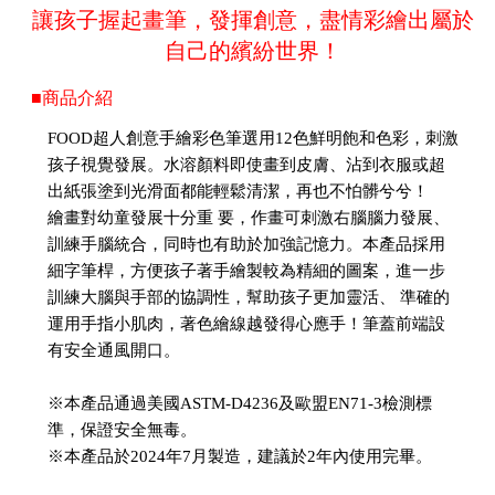
讓孩子握起畫筆，發揮創意，盡情彩繪出屬於
自己的繽紛世界！
■商品介紹
FOOD超人創意手繪彩色筆選用12色鮮明飽和色彩，刺激
孩子視覺發展。水溶顏料即使畫到皮膚、沾到衣服或超
出紙張塗到光滑面都能輕鬆清潔，再也不怕髒兮兮！
繪畫對幼童發展十分重 要，作畫可刺激右腦腦力發展、
訓練手腦統合，同時也有助於加強記憶力。本產品採用
細字筆桿，方便孩子著手繪製較為精細的圖案，進一步
訓練大腦與手部的協調性，幫助孩子更加靈活、 準確的
運用手指小肌肉，著色繪線越發得心應手！筆蓋前端設
有安全通風開口。
※本產品通過美國ASTM-D4236及歐盟EN71-3檢測標
準，保證安全無毒。
※本產品於2024年7月製造，建議於2年內使用完畢。