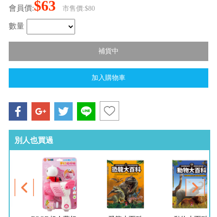
$63
會員價:
市售價:$80
數量
別人也買過