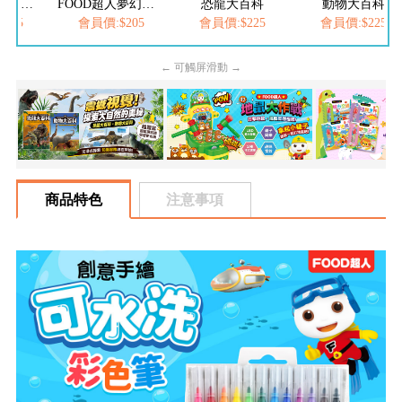
FOOD超人繽紛泡泡槍
FOOD超人夢幻泡泡槍
恐龍大百科
動物大百科
205
會員價:$205
會員價:$225
會員價:$225
← 可觸屏滑動 →
商品特色
注意事項