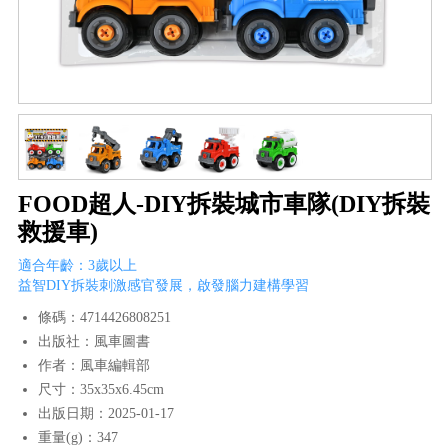
FOOD超人-DIY拆裝城市車隊(DIY拆裝
救援車)
適合年齡：3歲以上
益智DIY拆裝刺激感官發展，啟發腦力建構學習
條碼：4714426808251
出版社：風車圖書
作者：風車編輯部
尺寸：35x35x6.45cm
出版日期：2025-01-17
重量(g)：347