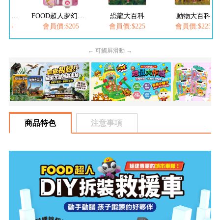
FOOD超人繽紛泡泡槍
FOOD超人夢幻泡泡槍
恐龍大百科
動物大百科
205
會員價:$205
會員價:$225
會員價:$225
← 可觸屏滑動 →
商品特色
注意事項