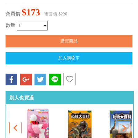
$173
會員價:
市售價:$220
數量
別人也買過