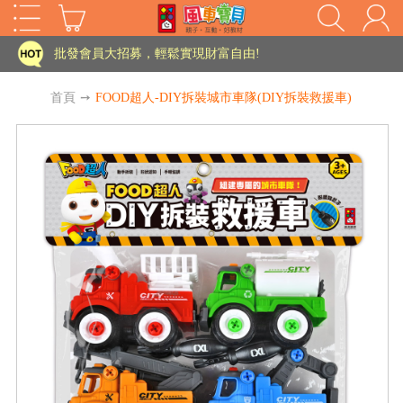
家長樂了!「風車書版集團暨FOOD超人企業總部」目前正興建中!
批發會員大招募，輕鬆實現財富自由!
如需更改或重開發票 需在訂單成立三天內通知客服 寄回發票需附上回郵郵票
首頁
➙
FOOD超人-DIY拆裝城市車隊(DIY拆裝救援車)
老師您好!!幼教會員火熱招募中~
海外購物免煩惱！點我查看『海外購物流程說明』
家長樂了!「風車書版集團暨FOOD超人企業總部」目前正興建中!
批發會員大招募，輕鬆實現財富自由!
HOT
如需更改或重開發票 需在訂單成立三天內通知客服 寄回發票需附上回郵郵票
老師您好!!幼教會員火熱招募中~
海外購物免煩惱！點我查看『海外購物流程說明』