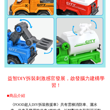
益智DIY拆裝刺激感官發展，啟發腦力建構學
習！
■商品介紹
《FOOD超人DIY拆裝救援車》共有雲梯消防車、灑水