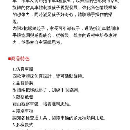
車、吊車及警用拖吊車4種款式，以鮮豔的色彩與可活動
旋轉的仿真車體刺激孩子視覺發展，強化角色情境模擬
的想像力，同時滿足孩子好奇心，體驗動手操作的樂
趣。
內附2把螺絲起子，家長可引導孩子，透過拆組車體訓練
手眼協調與感覺統合，從拆裝、觀察的過程中培養專注
力，並學會自主邏輯思考。
■商品特色
1.仿真車體
四款車體採仿真設計，皆可活動旋轉。
2.益智拆裝
附贈兩把螺絲起子，訓練手眼協調。
3.觀察啟發
藉由觀察車體，培養邏輯思維。
4.識別車種
認知各種交通工具，認識車輛的多元種類與用途。
5.多樣款式