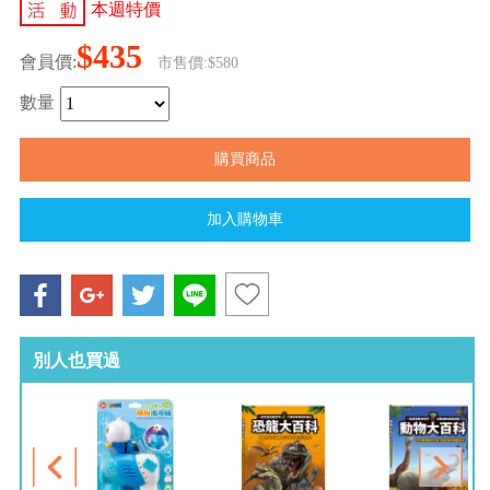
本週特價
$435
會員價:
市售價:$580
數量
別人也買過