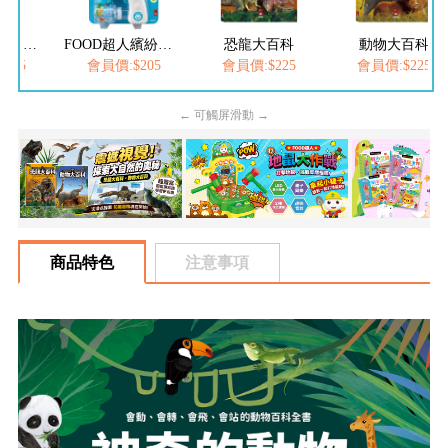
FOOD超人繽紛泡泡槍
恐龍大百科
動物大百科
FOOD超人
$205
會員價:$225
會員價:$225
會員價:$252
← 可觸屏滑動 →
商品特色
注意事項