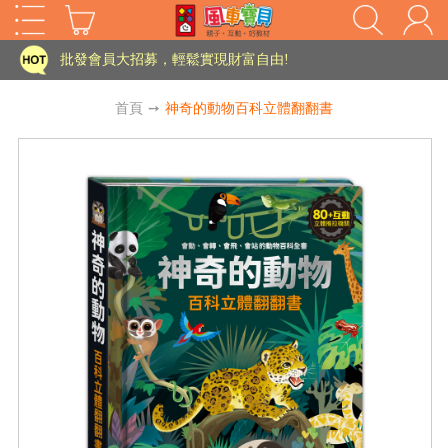
家長樂了!「風車書版集團暨FOOD超人企業總部」目前正興建中!
批發會員大招募，輕鬆實現財富自由!
如需更改或重開發票 需在訂單成立三天內通知客服 寄回發票需附上回郵郵票
首頁
➙
神奇的動物百科立體翻翻書
老師您好!!幼教會員火熱招募中~
海外購物免煩惱！點我查看『海外購物流程說明』
家長樂了!「風車書版集團暨FOOD超人企業總部」目前正興建中!
批發會員大招募，輕鬆實現財富自由!
HOT
如需更改或重開發票 需在訂單成立三天內通知客服 寄回發票需附上回郵郵票
老師您好!!幼教會員火熱招募中~
海外購物免煩惱！點我查看『海外購物流程說明』