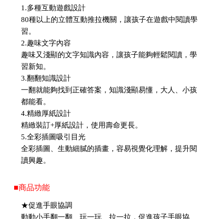
1.多種互動遊戲設計
80種以上的立體互動推拉機關，讓孩子在遊戲中閱讀學
習。
2.趣味文字內容
趣味又淺顯的文字知識內容，讓孩子能夠輕鬆閱讀，學
習新知。
3.翻翻知識設計
一翻就能夠找到正確答案，知識淺顯易懂，大人、小孩
都能看。
4.精緻厚紙設計
精緻裝訂+厚紙設計，使用壽命更長。
5.全彩插圖吸引目光
全彩插圖、生動細膩的插畫，容易視覺化理解，提升閱
讀興趣。
■商品功能
★促進手眼協調
動動小手翻一翻、玩一玩、拉一拉，促進孩子手眼協