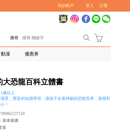
我的帳戶
登入
註冊
搜尋
多動漫
優惠券
的大恐龍百科立體書
1歲以上
體場景，豐富的知識學習，讓孩子走進神祕的恐龍世界，激發對
奇心！
89862237120
：風車圖書
蜜童