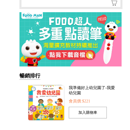
暢銷排行
我的第一本認知學習翻翻
書-我長大了
會員價:$221