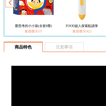
考的小小孩(全套8冊)
FOOD超人探索點讀筆
幼兒趣味探索
會員價:$537
會員價:$1422
會員價
商品特色
注意事項