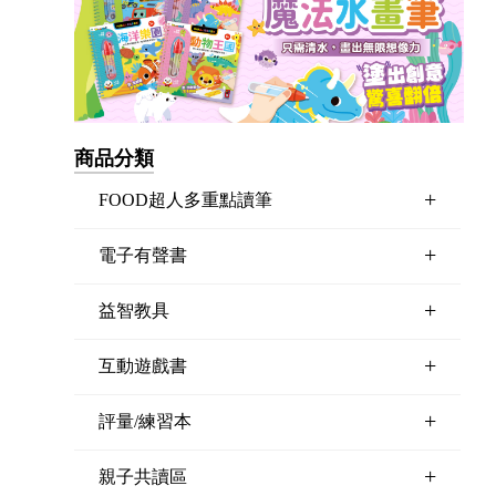
商品分類
+
FOOD超人多重點讀筆
+
電子有聲書
+
益智教具
+
互動遊戲書
+
評量/練習本
+
親子共讀區