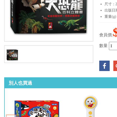
尺寸：26.
出版日期：
重量(g)
會員價:
數量
別人也買過