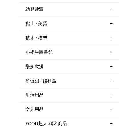
+
幼兒啟蒙
+
黏土 / 美勞
+
積木 / 模型
+
小學生圖書館
+
樂多動漫
+
超值組 / 福利區
+
生活用品
+
文具用品
+
FOOD超人-聯名商品