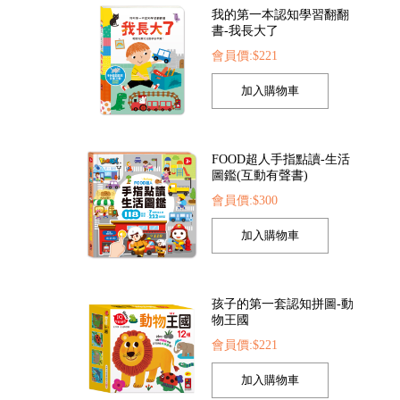
FOOD超人手指點讀-生活
圖鑑(互動有聲書)
會員價:$300
FOOD超人繽紛泡泡槍
FOOD超人夢幻泡泡槍
愛思
會員價:$205
會員價:$205
孩子的第一套認知拼圖-動
物王國
會員價:$221
我準備好上幼兒園了-我愛
幼兒園
會員價:$221