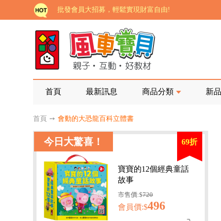
如需更改或重開發票 需在訂單成立三天內通知客服 
老師您好!!幼教會員火熱招募中~
海外購物免煩惱！點我查看『海外購物流程說明』
家長樂了!「風車書版集團暨FOOD超人企業總部」目
批發會員大招募，輕鬆實現財富自由!
首頁
最新訊息
商品分類
新
如需更改或重開發票 需在訂單成立三天內通知客服 
首頁
➙
會動的大恐龍百科立體書
老師您好!!幼教會員火熱招募中~
今日大驚喜！
69折
海外購物免煩惱！點我查看『海外購物流程說明』
寶寶的12個經典童話
故事
市售價:$
720
496
會員價:$