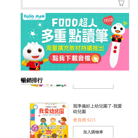
暢銷排行
我準備好上幼兒園了-我愛
幼兒園
會員價:$221