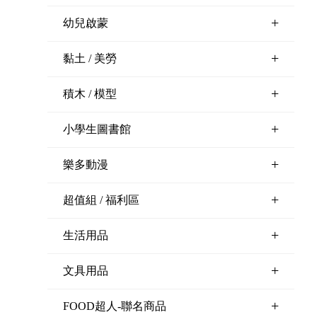
+
幼兒啟蒙
+
黏土 / 美勞
+
積木 / 模型
+
小學生圖書館
+
樂多動漫
+
超值組 / 福利區
+
生活用品
+
文具用品
+
FOOD超人-聯名商品