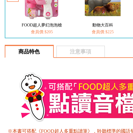
槍
FOOD超人夢幻泡泡槍
動物大百科
會員價:$205
會員價:$225
商品特色
注意事項
※本書可搭配《FOOD超人多重點讀筆》，聆聽標準的國語