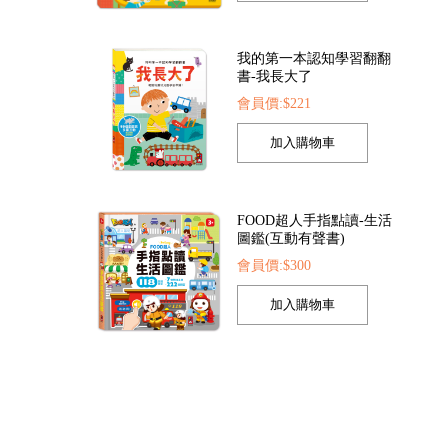
我的第一本認知學習翻翻
書-我長大了
會員價:$221
是小醫生
FOOD超人探索點讀筆
FOOD超人繽紛泡泡
52
會員價:$1422
會員價:$205
FOOD超人手指點讀-生活
圖鑑(互動有聲書)
會員價:$300
孩子的第一套認知拼圖-動
物王國
會員價:$221