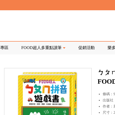
寄回發票需附上回郵郵票
前正興建中!
品專區
FOOD超人多重點讀筆
促銷活動
樂
寄回發票需附上回郵郵票
ㄅㄆㄇ
FOO
條碼：97
出版社
作者：
尺寸：22.