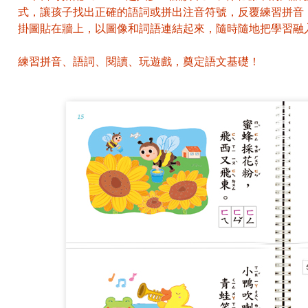
式，讓孩子找出正確的語詞或拼出注音符號，反覆練習拼音
掛圖貼在牆上，以圖像和詞語連結起來，隨時隨地把學習融
練習拼音、語詞、閱讀、玩遊戲，奠定語文基礎！