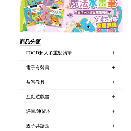
商品分類
+
FOOD超人多重點讀筆
+
電子有聲書
+
益智教具
+
互動遊戲書
+
評量/練習本
+
親子共讀區