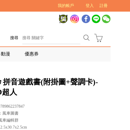
我的帳戶
登入
註冊
搜尋
多動漫
優惠券
拼音遊戲書(附掛圖+聲調卡)-
D超人
89862237847
：風車圖書
風車編輯群
5x30.7x2.5cm