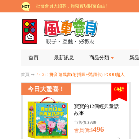
批發會員大招募，輕鬆實現財富自由!
如需更改或重開發票 需在訂單成立三天內通知客服 
老師您好!!幼教會員火熱招募中~
海外購物免煩惱！點我查看『海外購物流程說明』
家長樂了!「風車書版集團暨FOOD超人企業總部」目
首頁
最新訊息
商品分類
新
批發會員大招募，輕鬆實現財富自由!
首頁
➙
ㄅㄆㄇ拼音遊戲書(附掛圖+聲調卡)-FOOD超人
如需更改或重開發票 需在訂單成立三天內通知客服 
今日大驚喜！
69折
老師您好!!幼教會員火熱招募中~
海外購物免煩惱！點我查看『海外購物流程說明』
寶寶的12個經典童話
故事
市售價:$
720
496
會員價:$