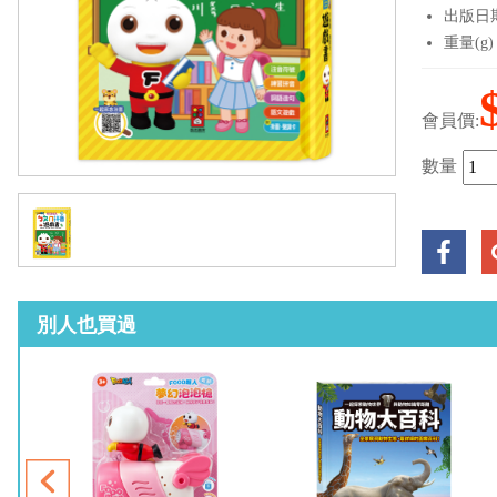
出版日期：
重量(g)
會員價:
數量
別人也買過