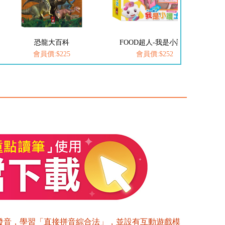
恐龍大百科
FOOD超人-我是小護士
愛
會員價:$225
會員價:$252
發音，學習「直接拼音綜合法」，並設有互動遊戲模