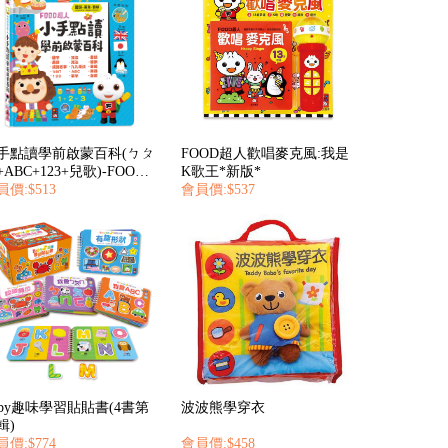
手點讀學前啟蒙百科(ㄅㄆ
FOOD超人歡唱麥克風:我是
ABC+123+兒歌)-FOOD
K歌王*新版*
人
員價:$513
會員價:$537
aby趣味學習貼貼書(4書第
波波熊學穿衣
輯)
員價:$774
會員價:$458