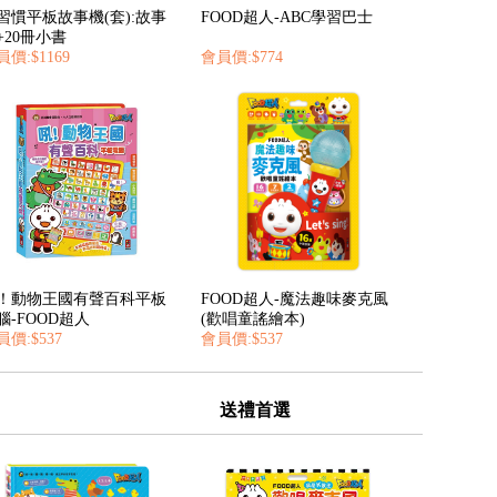
習慣平板故事機(套):故事
FOOD超人-ABC學習巴士
+20冊小書
價:$1169
會員價:$774
！動物王國有聲百科平板
FOOD超人-魔法趣味麥克風
腦-FOOD超人
(歡唱童謠繪本)
員價:$537
會員價:$537
送禮首選