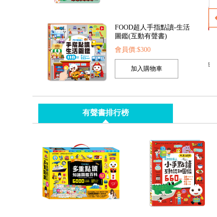
圖鑑(互動有聲書)
會員價:$300
翻書
FOOD超人兒童閃亮音樂鋼琴
造型動力沙-海洋&城堡
會員價:$435
會員價:$435
有聲書排行榜