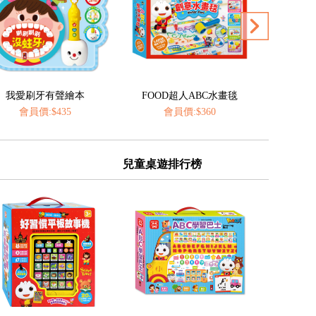
FOOD超人ABC水畫毯
神奇的動物百科立體翻翻書
FOOD
會員價:$360
會員價:$435
會
兒童桌遊排行榜