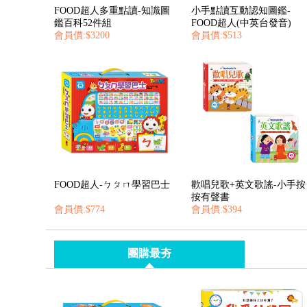
FOOD超人多重點讀-知識圖
小手點讀互動認知圖鑑-
鑑百科52件組
FOOD超人(中英台發音)
會員價:$3200
會員價:$513
FOOD超人-ㄅㄆㄇ學習巴士
歡唱兒歌+英文歌謠-小手按
按有聲書
會員價:$774
會員價:$394
團購最夯