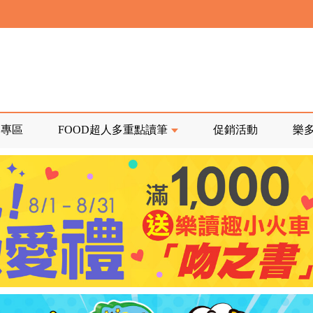
寄回發票需附上回郵郵票
前正興建中!
品專區
FOOD超人多重點讀筆
促銷活動
樂
寄回發票需附上回郵郵票