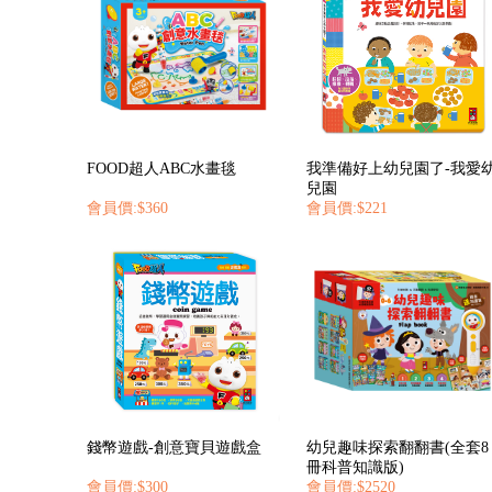
FOOD超人ABC水畫毯
我準備好上幼兒園了-我愛
兒園
會員價:$360
會員價:$221
錢幣遊戲-創意寶貝遊戲盒
幼兒趣味探索翻翻書(全套8
冊科普知識版)
會員價:$300
會員價:$2520