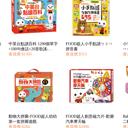
幼
中英台點讀百科:1200個單字
FOOD超人小手點讀ㄅㄆㄇ
小
+100句會話+20首歌謠-
拼音書
ㄇ+
FOOD超人
會員價:$1303
會員價:$513
超
會
動物大拼圖-FOOD超人幼幼
FOOD超人創意磁力片-歡樂
B
第一套拼圖遊戲
汽車摩天輪
二
會員價:$284
會員價:$1090
會