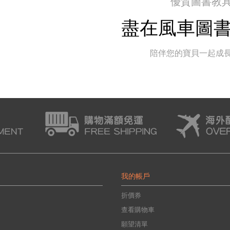
優質圖書教
盡在風車圖
陪伴您的寶貝一起成
我的帳戶
折價券
查看購物車
願望清單