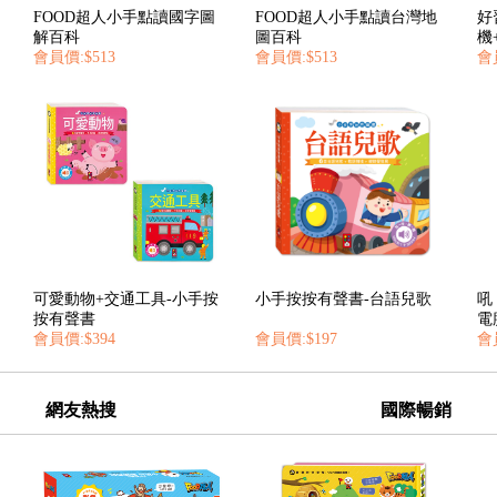
FOOD超人小手點讀國字圖
FOOD超人小手點讀台灣地
好
解百科
圖百科
機
會員價:$513
會員價:$513
會員
可愛動物+交通工具-小手按
小手按按有聲書-台語兒歌
吼
按有聲書
電
會員價:$394
會員價:$197
會
網友熱搜
國際暢銷