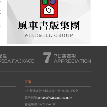
具
書
長
位置
221新北市汐止區福德一路392巷23號之1
電子信箱:
service@windmill.com.tw
客服專線:02-2695-9502