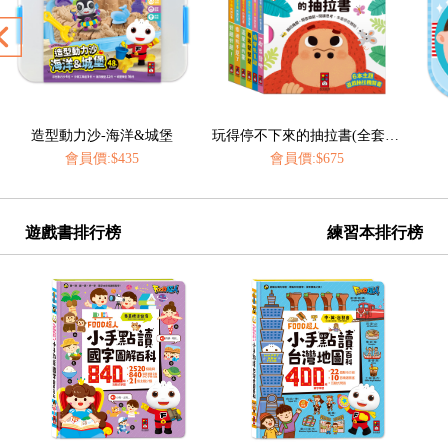
玩得停不下來的抽拉書(全套6冊)
我愛刷牙有聲繪本
會員價:$675
會員價:$435
遊戲書排行榜
練習本排行榜