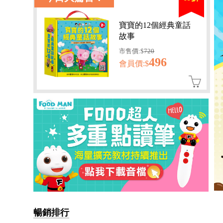
寶寶的12個經典童話
故事
市售價:$
720
496
會員價:$
孩子的第一套認知拼圖-動
物王國
暢銷排行
會員價:$221