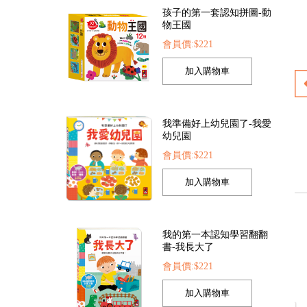
我準備好上幼兒園了-我愛
幼兒園
會員價:$221
圈
動物大百科
恐龍大百科
會員價:$225
會員價:$225
我的第一本認知學習翻翻
書-我長大了
會員價:$221
FOOD超人手指點讀-生活