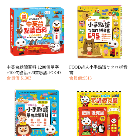
中英台點讀百科:1200個單字
FOOD超人小手點讀ㄅㄆㄇ拼音
+100句會話+20首歌謠-FOOD超
書
人
會員價:$1303
會員價:$513