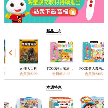
新品上市
龍大百科
FOOD超人魔法水畫筆-動物王國
FOOD超人魔法水畫筆-海洋樂園
價:$225
會員價:$165
會員價:$165
會員價:$16
本週特惠