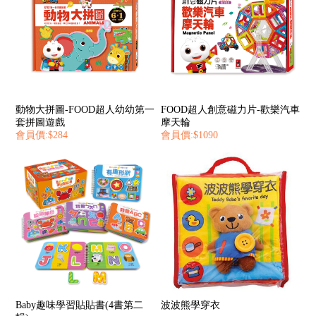
動物大拼圖-FOOD超人幼幼第一
FOOD超人創意磁力片-歡樂汽車
套拼圖遊戲
摩天輪
會員價:$284
會員價:$1090
Baby趣味學習貼貼書(4書第二
波波熊學穿衣