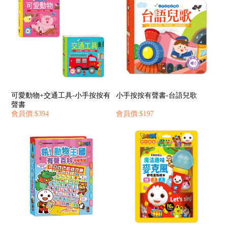
可愛動物+交通工具-小手按按有
小手按按有聲書-台語兒歌
聲書
會員價:$394
會員價:$197