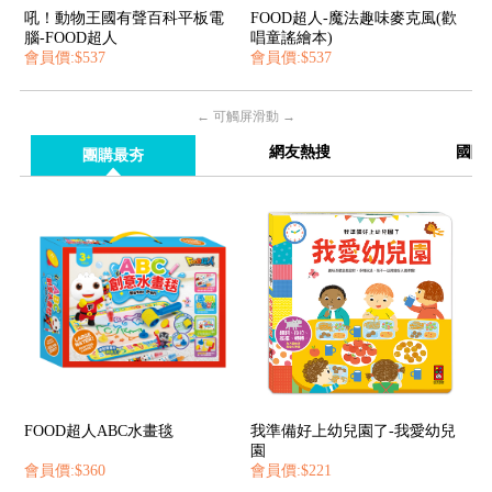
吼！動物王國有聲百科平板電
FOOD超人-魔法趣味麥克風(歡
腦-FOOD超人
唱童謠繪本)
會員價:$537
會員價:$537
← 可觸屏滑動 →
網友熱搜
國際
團購最夯
FOOD超人ABC水畫毯
我準備好上幼兒園了-我愛幼兒
園
會員價:$360
會員價:$221