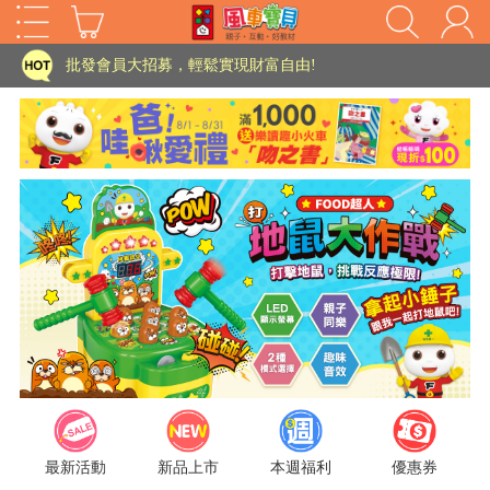
家長樂了!「風車書版集團暨FOOD超人企業總部」目前正興建中!
批發會員大招募，輕鬆實現財富自由!
如需更改或重開發票 需在訂單成立三天內通知客服 寄回發票需附上回郵郵票
老師您好!!幼教會員火熱招募中~
海外購物免煩惱！點我查看『海外購物流程說明』
家長樂了!「風車書版集團暨FOOD超人企業總部」目前正興建中!
批發會員大招募，輕鬆實現財富自由!
HOT
如需更改或重開發票 需在訂單成立三天內通知客服 寄回發票需附上回郵郵票
老師您好!!幼教會員火熱招募中~
海外購物免煩惱！點我查看『海外購物流程說明』
最新活動
新品上市
本週福利
優惠券