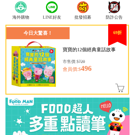
海外購物
LINE好友
批發招募
防詐公告
今日大驚喜！
69折
寶寶的12個經典童話故事
市售價:$
720
496
會員價:$