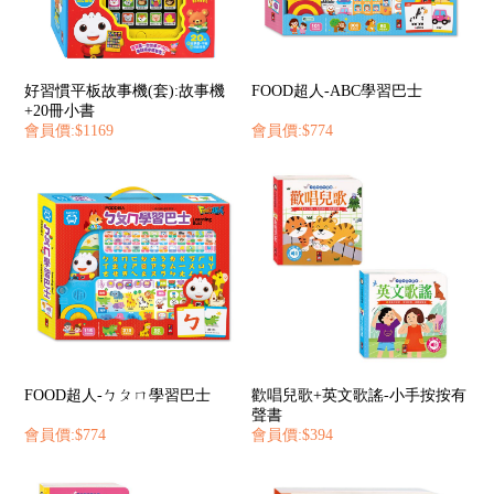
好習慣平板故事機(套):故事機
FOOD超人-ABC學習巴士
+20冊小書
會員價:$1169
會員價:$774
FOOD超人-ㄅㄆㄇ學習巴士
歡唱兒歌+英文歌謠-小手按按有
聲書
會員價:$774
會員價:$394