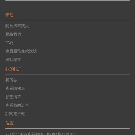
信息
關於風車寶貝
聯絡我們
FAQ
會員服務條款說明
網站導覽
我的帳戶
折價券
查看購物車
願望清單
查看我的訂單
訂閱電子報
位置
221新北市汐止區福德一路392巷23號之1