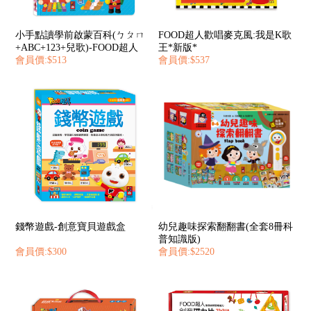
小手點讀學前啟蒙百科(ㄅㄆㄇ
FOOD超人歡唱麥克風:我是K歌
+ABC+123+兒歌)-FOOD超人
王*新版*
會員價:$513
會員價:$537
錢幣遊戲-創意寶貝遊戲盒
幼兒趣味探索翻翻書(全套8冊科
普知識版)
會員價:$300
會員價:$2520