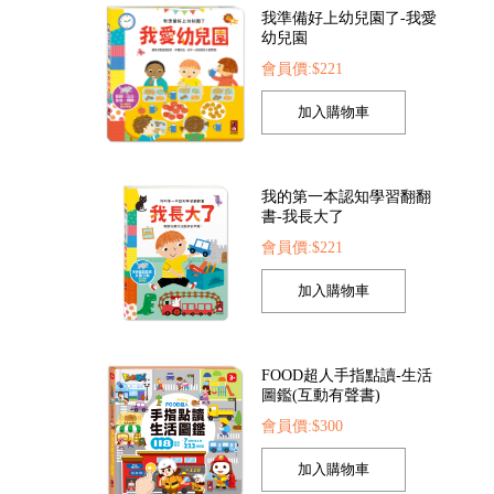
我的第一本認知學習翻翻
書-我長大了
會員價:$221
是小醫生
FOOD超人探索點讀筆
FOOD超人夢幻泡泡
52
會員價:$1422
會員價:$205
FOOD超人手指點讀-生活
圖鑑(互動有聲書)
會員價:$300
孩子的第一套認知拼圖-動
物王國
會員價:$221