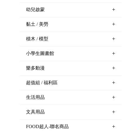
+
幼兒啟蒙
+
黏土 / 美勞
+
積木 / 模型
+
小學生圖書館
+
樂多動漫
+
超值組 / 福利區
+
生活用品
+
文具用品
+
FOOD超人-聯名商品