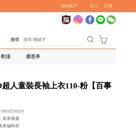
我的帳戶
登入
註冊
搜尋
多動漫
優惠券
D超人童裝長袖上衣110-粉【百事
0010210110
：風車圖書
風車編輯群