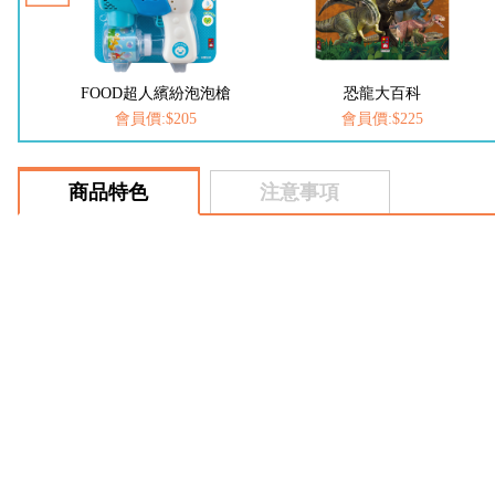
槍
FOOD超人繽紛泡泡槍
恐龍大百科
會員價:$205
會員價:$225
商品特色
注意事項