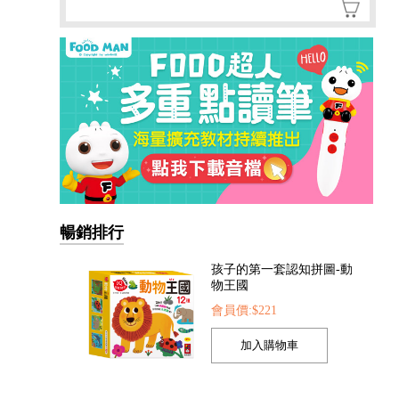
暢銷排行
我準備好上幼兒園了-我愛
幼兒園
會員價:$221