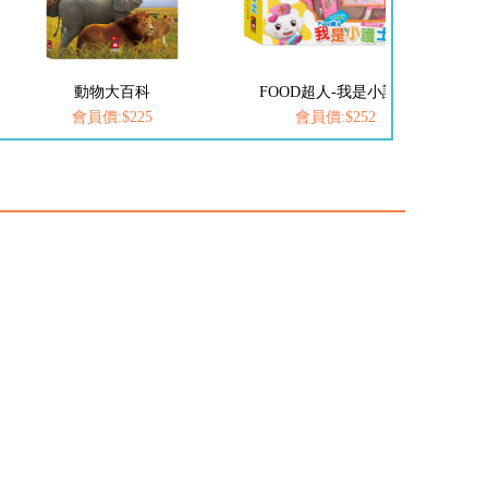
動物大百科
FOOD超人-我是小護士
愛
會員價:$225
會員價:$252