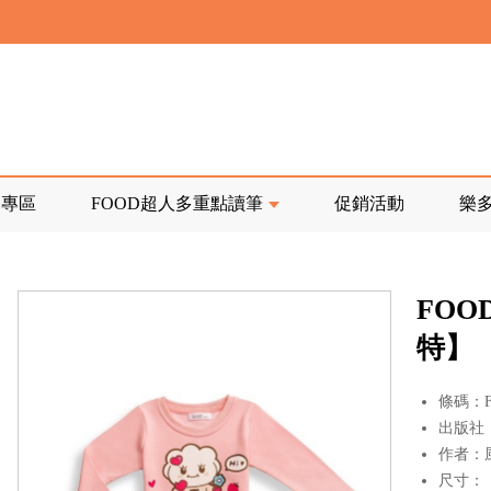
寄回發票需附上回郵郵票
前正興建中!
品專區
FOOD超人多重點讀筆
促銷活動
樂
寄回發票需附上回郵郵票
FOO
特】
條碼：F1
出版社
作者：
尺寸：