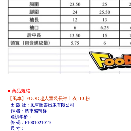
■ 商品規格
【風車】FOOD超人童裝長袖上衣110-粉
出 版 社：風車圖書出版有限公司
作 者：風車編輯群
適讀年齡：
條 碼：F10010210110
尺 寸：