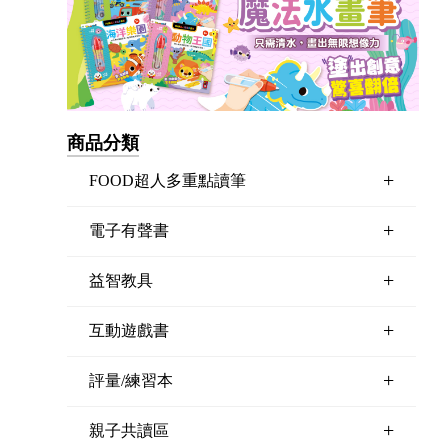
商品分類
+
FOOD超人多重點讀筆
+
電子有聲書
+
益智教具
+
互動遊戲書
+
評量/練習本
+
親子共讀區