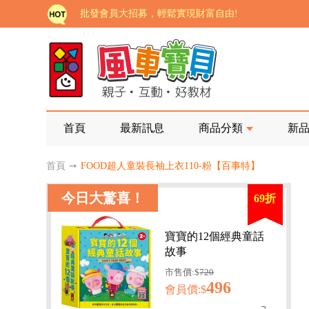
批發會員大招募，輕鬆實現財富自由!
如需更改或重開發票 需在訂單成立三天內通知客服 
老師您好!!幼教會員火熱招募中~
海外購物免煩惱！點我查看『海外購物流程說明』
家長樂了!「風車書版集團暨FOOD超人企業總部」目
首頁
最新訊息
商品分類
新
批發會員大招募，輕鬆實現財富自由!
首頁
➙
FOOD超人童裝長袖上衣110-粉【百事特】
如需更改或重開發票 需在訂單成立三天內通知客服 
今日大驚喜！
69折
老師您好!!幼教會員火熱招募中~
海外購物免煩惱！點我查看『海外購物流程說明』
寶寶的12個經典童話
故事
市售價:$
720
496
會員價:$