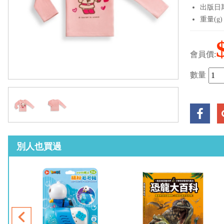
出版日期：
重量(g)
會員價:
數量
別人也買過