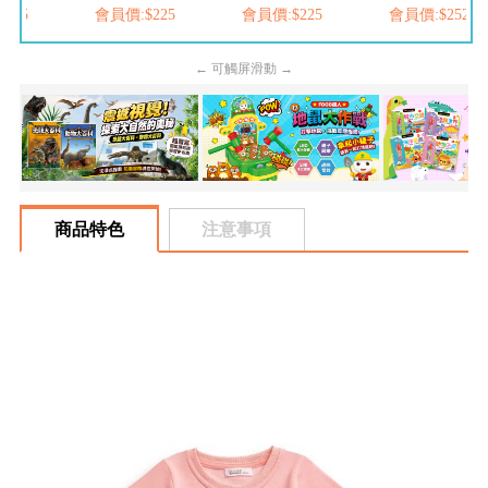
205
會員價:$225
會員價:$225
會員價:$252
← 可觸屏滑動 →
商品特色
注意事項