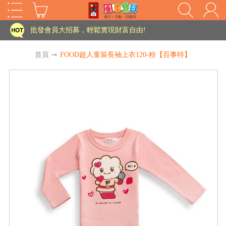
家長樂了!「風車書版集團暨FOOD超人企業總部」目前正興建中!
批發會員大招募，輕鬆實現財富自由!
如需更改或重開發票 需在訂單成立三天內通知客服 寄回發票需附上回郵郵票
首頁
➙
FOOD超人童裝長袖上衣120-粉【百事特】
老師您好!!幼教會員火熱招募中~
海外購物免煩惱！點我查看『海外購物流程說明』
家長樂了!「風車書版集團暨FOOD超人企業總部」目前正興建中!
批發會員大招募，輕鬆實現財富自由!
HOT
如需更改或重開發票 需在訂單成立三天內通知客服 寄回發票需附上回郵郵票
老師您好!!幼教會員火熱招募中~
海外購物免煩惱！點我查看『海外購物流程說明』