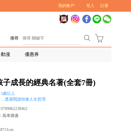
我的帳戶
登入
註冊
搜尋
多動漫
優惠券
孩子成長的經典名著(全套7冊)
3歲以上
篇，透過閱讀領會人生哲理
789862238462
：風車圖書
*21cm