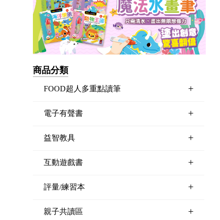
商品分類
+
FOOD超人多重點讀筆
+
電子有聲書
+
益智教具
+
互動遊戲書
+
評量/練習本
+
親子共讀區