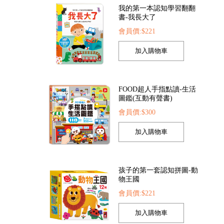
我的第一本認知學習翻翻
書-我長大了
會員價:$221
全套8冊)
FOOD超人探索點讀筆
FOOD超人夢幻泡泡
37
會員價:$1422
會員價:$205
FOOD超人手指點讀-生活
圖鑑(互動有聲書)
會員價:$300
孩子的第一套認知拼圖-動
物王國
會員價:$221