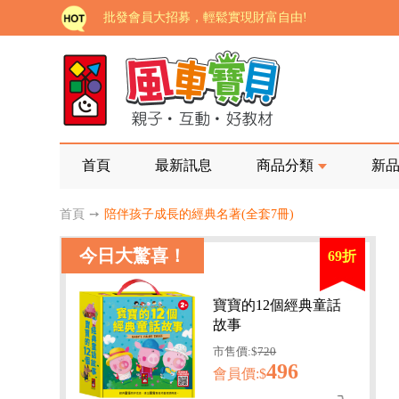
批發會員大招募，輕鬆實現財富自由!
如需更改或重開發票 需在訂單成立三天內通知客服 
老師您好!!幼教會員火熱招募中~
海外購物免煩惱！點我查看『海外購物流程說明』
家長樂了!「風車書版集團暨FOOD超人企業總部」目
首頁
最新訊息
商品分類
新
批發會員大招募，輕鬆實現財富自由!
首頁
➙
陪伴孩子成長的經典名著(全套7冊)
如需更改或重開發票 需在訂單成立三天內通知客服 
今日大驚喜！
69折
老師您好!!幼教會員火熱招募中~
海外購物免煩惱！點我查看『海外購物流程說明』
寶寶的12個經典童話
故事
市售價:$
720
496
會員價:$