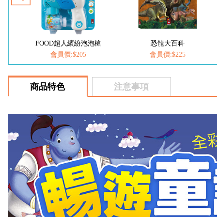
槍
FOOD超人繽紛泡泡槍
恐龍大百科
會員價:$205
會員價:$225
商品特色
注意事項