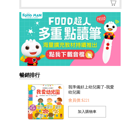
暢銷排行
我準備好上幼兒園了-我愛
幼兒園
會員價:$221