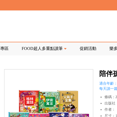
寄回發票需附上回郵郵票
前正興建中!
品專區
FOOD超人多重點讀筆
促銷活動
樂
寄回發票需附上回郵郵票
陪伴
適合年齡：
每天讀一
條碼：Z9
出版社
作者：
尺寸：18