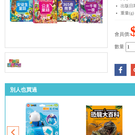
出版日期：
重量(g)
會員價:
數量
別人也買過