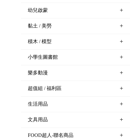
+
幼兒啟蒙
+
黏土 / 美勞
+
積木 / 模型
+
小學生圖書館
+
樂多動漫
+
超值組 / 福利區
+
生活用品
+
文具用品
+
FOOD超人-聯名商品