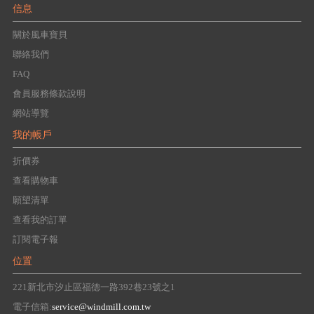
信息
關於風車寶貝
聯絡我們
FAQ
會員服務條款說明
網站導覽
我的帳戶
折價券
查看購物車
願望清單
查看我的訂單
訂閱電子報
位置
221新北市汐止區福德一路392巷23號之1
電子信箱:
service@windmill.com.tw