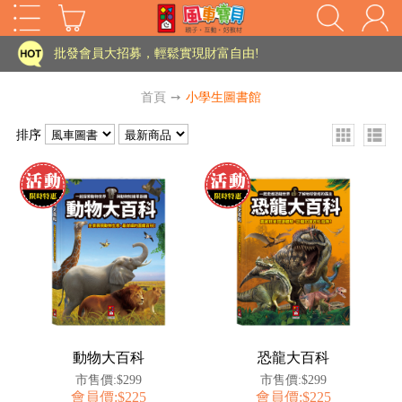
家長樂了!「風車書版集團暨FOOD超人企業總部」目前正興建中!
批發會員大招募，輕鬆實現財富自由!
如需更改或重開發票 需在訂單成立三天內通知客服 寄回發票需附上回郵郵票
首頁
➙
小學生圖書館
老師您好!!幼教會員火熱招募中~
排序
海外購物免煩惱！點我查看『海外購物流程說明』
家長樂了!「風車書版集團暨FOOD超人企業總部」目前正興建中!
批發會員大招募，輕鬆實現財富自由!
HOT
如需更改或重開發票 需在訂單成立三天內通知客服 寄回發票需附上回郵郵票
老師您好!!幼教會員火熱招募中~
海外購物免煩惱！點我查看『海外購物流程說明』
動物大百科
恐龍大百科
市售價:$299
市售價:$299
會員價:$225
會員價:$225