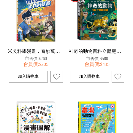
米吳科學漫畫．奇妙萬象篇(4):氣象萬變的無人島
神奇的動物百科立體翻翻書
市售價:$260
市售價:$580
會員價:$205
會員價:$435