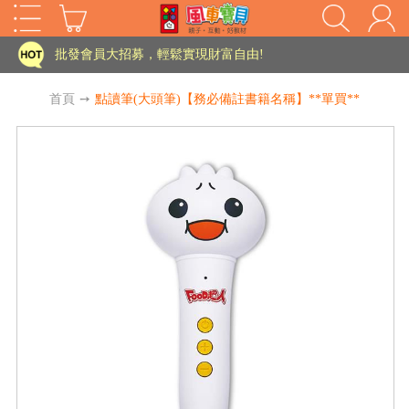
家長樂了!「風車書版集團暨FOOD超人企業總部」目前正興建中!
批發會員大招募，輕鬆實現財富自由!
如需更改或重開發票 需在訂單成立三天內通知客服 寄回發票需附上回郵郵票
首頁
➙
點讀筆(大頭筆)【務必備註書籍名稱】**單買**
老師您好!!幼教會員火熱招募中~
海外購物免煩惱！點我查看『海外購物流程說明』
家長樂了!「風車書版集團暨FOOD超人企業總部」目前正興建中!
批發會員大招募，輕鬆實現財富自由!
HOT
如需更改或重開發票 需在訂單成立三天內通知客服 寄回發票需附上回郵郵票
老師您好!!幼教會員火熱招募中~
海外購物免煩惱！點我查看『海外購物流程說明』