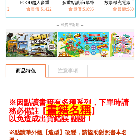
FOOD超人探索點讀筆
FOOD超人多重點讀筆配件（錄音貼紙+歌曲點讀卡）
多重點讀筆(單筆)- FOOD超人
故事機充電線-
1422
會員價:$1422
會員價:$1896
會員價:$80
← 可觸屏滑動 →
商品特色
注意事項
※因點讀書籍有多種系列，下單時請
書籍名稱
務必備註【
】
以免造成出貨錯誤 謝謝！
※點讀筆外觀【造型】改變，請協助對照書本名
稱；