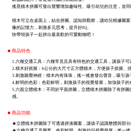
搖晃積木拼圖可發出聲響增加趣味性、吸引幼兒的注意，並同
積木可立在桌面上，結合拼圖、認知與觀察，讓幼兒根據圖案
像的記憶力，刺激多元思考，提升好IQ。
快帶領孩子一起拼出最喜歡的可愛動物吧！
■ 商品特色
1.六種交通工具：六種常見且具有特色的交通工具，讓孩子
2.積木好抓握：6公分的大尺寸正方體積木，方便孩子抓握、
3.刺激聽覺神經：積木內有珠珠，搖一搖會發出聲音，吸引孩
4.鮮明的色彩：色彩鮮明，刺激孩子的視覺發展，加強孩子
5.六面立體積木：不同於平面拼圖，立體積木拼圖除了有拼
感。
■ 商品功能
★立體積木拼圖除了可透過拼湊圖案，讓孩子認識整體與部分
★六種交通工具圖案，色彩鮮明，刺激幼兒視覺發展；搖一搖