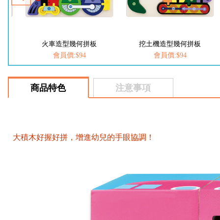
火車造型幾何拼板
挖土機造型幾何拼板
會員價:$94
會員價:$94
商品特色
注意事項
大積木好握好拼，增進幼兒的手眼協調！