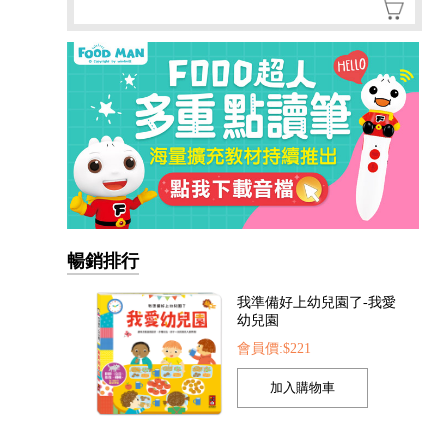
暢銷排行
我準備好上幼兒園了-我愛
幼兒園
會員價:$221