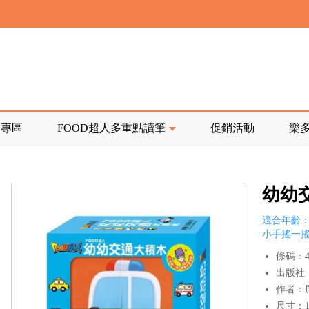
寄回發票需附上回郵郵票
前正興建中!
品專區
FOOD超人多重點讀筆
促銷活動
樂
寄回發票需附上回郵郵票
幼幼
適合年齡：
小手搖一
條碼：47
出版社
作者：
尺寸：13