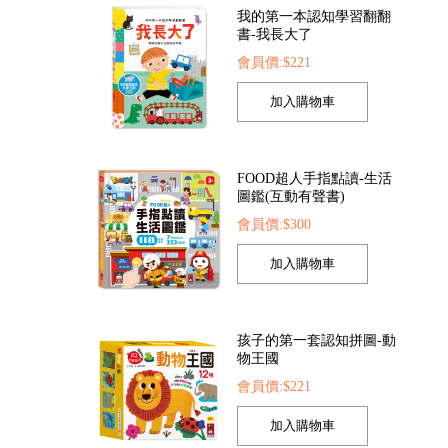
我的第一本認知學習翻翻
書-我長大了
會員價:$221
按樂
FOOD超人認知球-動物
大象造型幾何拼板
會員價:$94
會員價:$94
FOOD超人手指點讀-生活
圖鑑(互動有聲書)
會員價:$300
孩子的第一套認知拼圖-動
物王國
會員價:$221