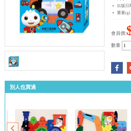
出版日期：
重量(g)
會員價:
數量
別人也買過