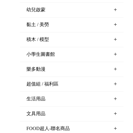
+
幼兒啟蒙
+
黏土 / 美勞
+
積木 / 模型
+
小學生圖書館
+
樂多動漫
+
超值組 / 福利區
+
生活用品
+
文具用品
+
FOOD超人-聯名商品