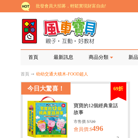
批發會員大招募，輕鬆實現財富自由!
如需更改或重開發票 需在訂單成立三天內通知客服 
老師您好!!幼教會員火熱招募中~
海外購物免煩惱！點我查看『海外購物流程說明』
家長樂了!「風車書版集團暨FOOD超人企業總部」目
首頁
最新訊息
商品分類
新
批發會員大招募，輕鬆實現財富自由!
首頁
➙
幼幼交通大積木-FOOD超人
如需更改或重開發票 需在訂單成立三天內通知客服 
今日大驚喜！
69折
老師您好!!幼教會員火熱招募中~
海外購物免煩惱！點我查看『海外購物流程說明』
寶寶的12個經典童話
故事
市售價:$
720
496
會員價:$