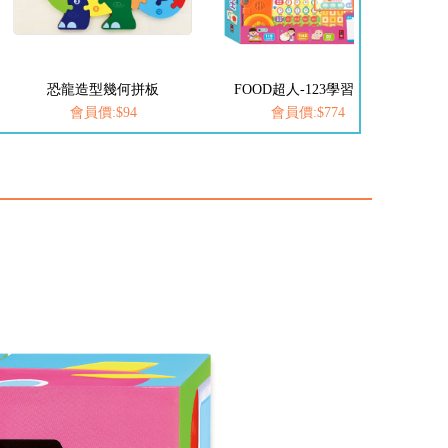
恐龍造型幾何拼板
FOOD超人-123學習巴士
心心水餃
會員價:$94
會員價:$774
會