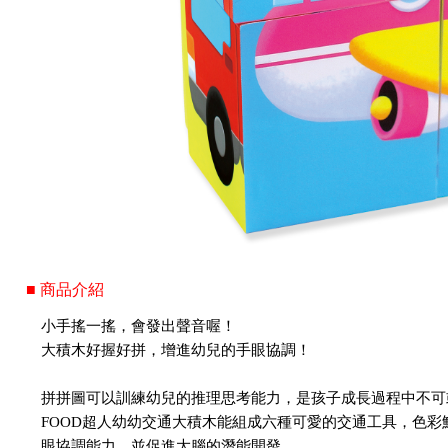
■ 商品介紹
小手搖一搖，會發出聲音喔！
大積木好握好拼，增進幼兒的手眼協調！
拼拼圖可以訓練幼兒的推理思考能力，是孩子成長過程中不可
FOOD超人幼幼交通大積木能組成六種可愛的交通工具，色
眼協調能力，並促進大腦的潛能開發。