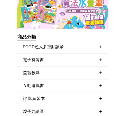
商品分類
+
FOOD超人多重點讀筆
+
電子有聲書
+
益智教具
+
互動遊戲書
+
評量/練習本
+
親子共讀區