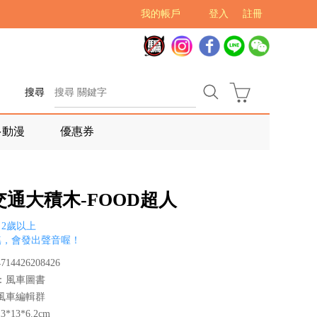
我的帳戶
登入
註冊
搜尋
多動漫
優惠券
交通大積木-FOOD超人
2歲以上
搖，會發出聲音喔！
14426208426
：風車圖書
風車編輯群
*13*6.2cm