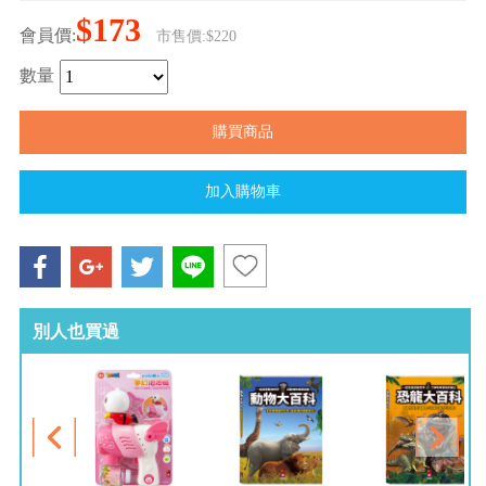
$173
會員價:
市售價:$220
數量
別人也買過