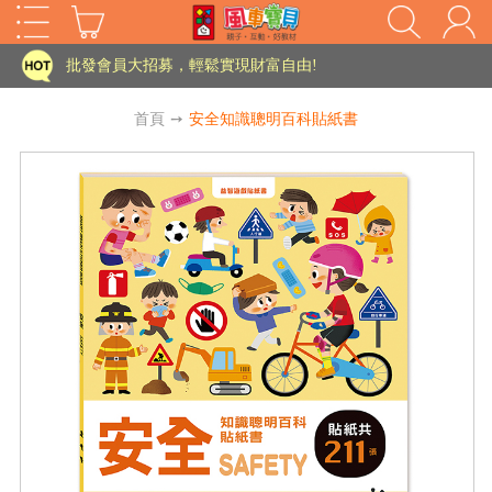
家長樂了!「風車書版集團暨FOOD超人企業總部」目前正興建中!
批發會員大招募，輕鬆實現財富自由!
如需更改或重開發票 需在訂單成立三天內通知客服 寄回發票需附上回郵郵票
首頁
➙
安全知識聰明百科貼紙書
老師您好!!幼教會員火熱招募中~
海外購物免煩惱！點我查看『海外購物流程說明』
家長樂了!「風車書版集團暨FOOD超人企業總部」目前正興建中!
批發會員大招募，輕鬆實現財富自由!
HOT
如需更改或重開發票 需在訂單成立三天內通知客服 寄回發票需附上回郵郵票
老師您好!!幼教會員火熱招募中~
海外購物免煩惱！點我查看『海外購物流程說明』