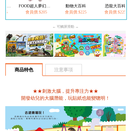
FOOD超人繽紛泡泡槍
FOOD超人夢幻泡泡槍
動物大百科
恐龍大百科
205
會員價:$205
會員價:$225
會員價:$225
← 可觸屏滑動 →
商品特色
注意事項
★★刺激大腦，提升專注力★★
開發幼兒的大腦潛能，玩貼紙也能變聰明！