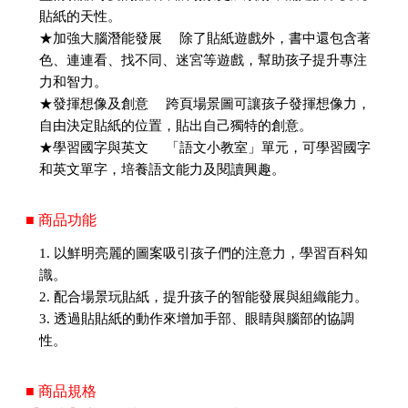
貼紙的天性。
★加強大腦潛能發展 除了貼紙遊戲外，書中還包含著
色、連連看、找不同、迷宮等遊戲，幫助孩子提升專注
力和智力。
★發揮想像及創意 跨頁場景圖可讓孩子發揮想像力，
自由決定貼紙的位置，貼出自己獨特的創意。
★學習國字與英文 「語文小教室」單元，可學習國字
和英文單字，培養語文能力及閱讀興趣。
■ 商品功能
1. 以鮮明亮麗的圖案吸引孩子們的注意力，學習百科知
識。
2. 配合場景玩貼紙，提升孩子的智能發展與組織能力。
3. 透過貼貼紙的動作來增加手部、眼睛與腦部的協調
性。
■ 商品規格