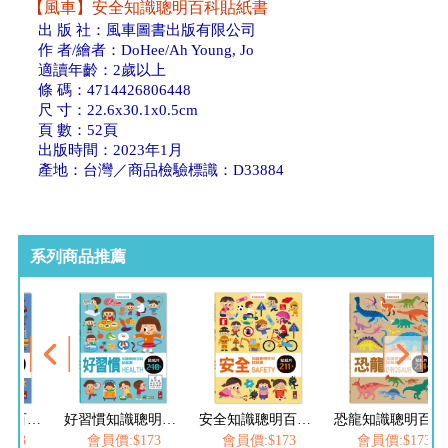
【風車】安全知識聰明百科貼紙書
出 版 社：風車圖書出版有限公司
作 者/繪者：DoHee/Ah Young, Jo
適讀年齡：2歲以上
條 碼：4714426806448
尺 寸：22.6x30.1x0.5cm
頁 數：52頁
出版時間：2023年1月
產地：台灣／商品檢驗標識：D33884
系列商品推薦
交通知識聰明百科貼紙書
好習慣知識聰明百科貼紙書
安全知識聰明百科貼紙書
恐龍知識聰明百科貼紙書
173
會員價:$173
會員價:$173
會員價:$173