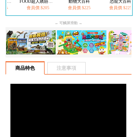
FOOD超人夢幻泡泡槍
FOOD超人繽紛泡泡槍
動物大百科
恐龍大百科
05
會員價:$205
會員價:$225
會員價:$225
← 可觸屏滑動 →
商品特色
注意事項