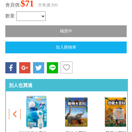
$71
會員價:
市售價:$90
數量
別人也買過