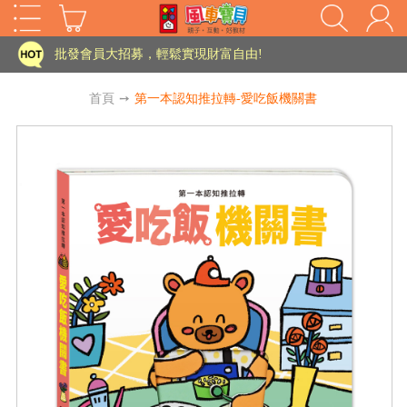
家長樂了!「風車書版集團暨FOOD超人企業總部」目前正興建中!
批發會員大招募，輕鬆實現財富自由!
如需更改或重開發票 需在訂單成立三天內通知客服 寄回發票需附上回郵郵票
首頁
➙
第一本認知推拉轉-愛吃飯機關書
老師您好!!幼教會員火熱招募中~
海外購物免煩惱！點我查看『海外購物流程說明』
家長樂了!「風車書版集團暨FOOD超人企業總部」目前正興建中!
批發會員大招募，輕鬆實現財富自由!
HOT
如需更改或重開發票 需在訂單成立三天內通知客服 寄回發票需附上回郵郵票
老師您好!!幼教會員火熱招募中~
海外購物免煩惱！點我查看『海外購物流程說明』