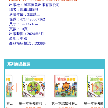
出版社：風車圖書出版有限公司
編者：風車編輯部
適讀年齡：3歲以上
條碼：4714426807162
尺寸：14x14x1cm
頁數：10頁
出版時間：2024年6月
產地：中國
商品檢驗標誌：D33884
系列商品推薦
第一本認知推拉轉-愛吃飯機關書
第一本認知推拉轉-運動會機關書
第一本認知推拉轉-愛吃飯機關書
第