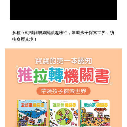
多種互動機關增添閱讀趣味性，幫助孩子探索世界，彷
彿身歷其境！