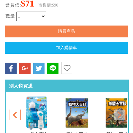
$71
會員價:
市售價:$90
數量
別人也買過