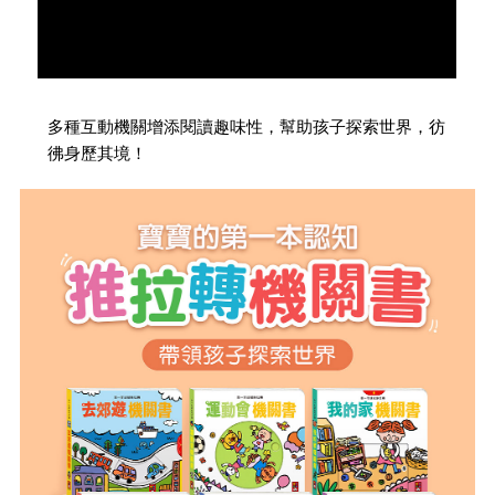
多種互動機關增添閱讀趣味性，幫助孩子探索世界，彷
彿身歷其境！