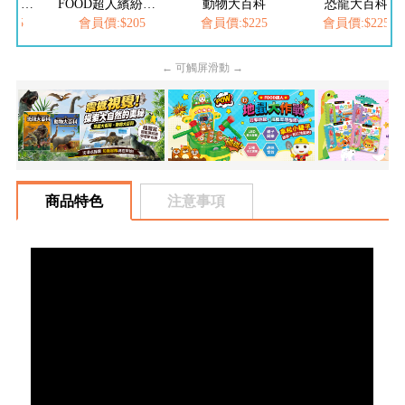
FOOD超人夢幻泡泡槍
FOOD超人繽紛泡泡槍
動物大百科
恐龍大百科
05
會員價:$205
會員價:$225
會員價:$225
← 可觸屏滑動 →
商品特色
注意事項