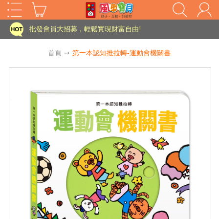
家長樂了!「風車書版集團暨FOOD超人企業總部」目前正興建中!
批發會員大招募，輕鬆實現財富自由!
如需更改或重開發票 需在訂單成立三天內通知客服 寄回發票需附上回郵郵票
首頁
➙
第一本認知推拉轉-運動會機關書
老師您好!!幼教會員火熱招募中~
海外購物免煩惱！點我查看『海外購物流程說明』
家長樂了!「風車書版集團暨FOOD超人企業總部」目前正興建中!
批發會員大招募，輕鬆實現財富自由!
HOT
如需更改或重開發票 需在訂單成立三天內通知客服 寄回發票需附上回郵郵票
老師您好!!幼教會員火熱招募中~
海外購物免煩惱！點我查看『海外購物流程說明』