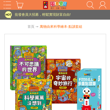
家長樂了!「風車書版集團暨FOOD超人企業總部」目前正興建中!
批發會員大招募，輕鬆實現財富自由!
如需更改或重開發票 需在訂單成立三天內通知客服 寄回發票需附上回郵郵票
首頁
➙
萬物由來科學繪本-點讀套組
老師您好!!幼教會員火熱招募中~
海外購物免煩惱！點我查看『海外購物流程說明』
家長樂了!「風車書版集團暨FOOD超人企業總部」目前正興建中!
批發會員大招募，輕鬆實現財富自由!
HOT
如需更改或重開發票 需在訂單成立三天內通知客服 寄回發票需附上回郵郵票
老師您好!!幼教會員火熱招募中~
海外購物免煩惱！點我查看『海外購物流程說明』