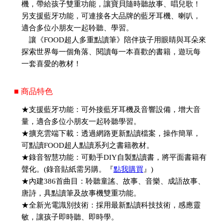
機，帶給孩子雙重功能，讓寶貝隨時聽故事、唱兒歌！
另支援藍牙功能，可連接各大品牌的藍牙耳機、喇叭，
適合多位小朋友一起聆聽、學習。
讓《FOOD超人多重點讀筆》陪伴孩子用眼睛與耳朵來
探索世界每一個角落、閱讀每一本喜歡的書籍，遊玩每
一套喜愛的教材！
■ 商品特色
★支援藍牙功能：可外接藍牙耳機及音響設備，增大音
量，適合多位小朋友一起聆聽學習。
★擴充雲端下載：透過網路更新點讀檔案，操作簡單，
可點讀FOOD超人點讀系列之書籍教材。
★錄音智慧功能：可動手DIY自製點讀書，將平面書籍有
聲化。(錄音貼紙需另購。『
點我購買
』)
★內建386首曲目：聆聽童謠、故事、音樂、成語故事、
唐詩，具點讀筆及故事機雙重功能。
★全新光電識別技術：採用最新點讀科技技術，感應靈
敏，讓孩子即時聽、即時學。