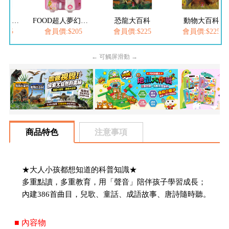
FOOD超人繽紛泡泡槍
FOOD超人夢幻泡泡槍
恐龍大百科
動物大百科
205
會員價:$205
會員價:$225
會員價:$225
← 可觸屏滑動 →
商品特色
注意事項
★大人小孩都想知道的科普知識★
多重點讀，多重教育，用「聲音」陪伴孩子學習成長；
內建386首曲目，兒歌、童話、成語故事、唐詩隨時聽。
■ 內容物