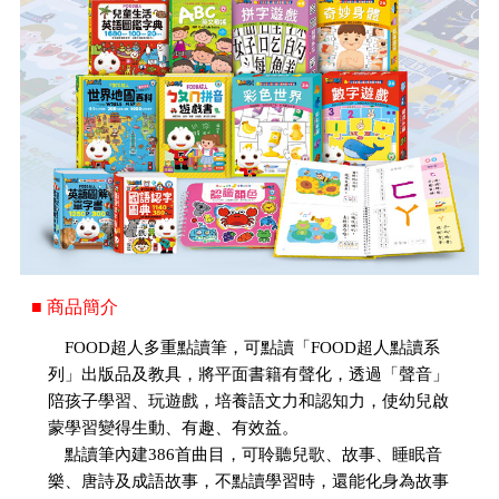
■ 商品簡介
FOOD超人多重點讀筆，可點讀「FOOD超人點讀系
列」出版品及教具，將平面書籍有聲化，透過「聲音」
陪孩子學習、玩遊戲，培養語文力和認知力，使幼兒啟
蒙學習變得生動、有趣、有效益。
點讀筆內建386首曲目，可聆聽兒歌、故事、睡眠音
樂、唐詩及成語故事，不點讀學習時，還能化身為故事