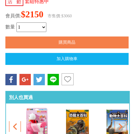
套組特惠中
$2150
會員價:
市售價:$3060
數量
別人也買過