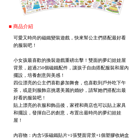
■ 商品介紹
可愛又時尚的磁鐵變裝遊戲，快來幫公主們搭配最好看
的服裝吧！
小女孩最喜歡的換裝遊戲重磅出擊！雙面的夢幻娃娃屋
背景，超過250個磁鐵配件，讓孩子自由搭配服裝和屋內
擺設，培養創意與美感！
四位漂亮的公主們喜歡參加舞會，也喜歡到戶外吃下午
茶，或是到服飾店挑選美麗的婚紗，請幫她們搭配出最
好看的服裝吧！
貼上漂亮的衣服和飾品後，家裡和商店也可以貼上家具
和擺設，發揮自己的創意，布置出最時尚的夢幻娃娃
屋！
內容物：內含5張磁鐵貼片+1張雙面背景+1個塑膠收納盒