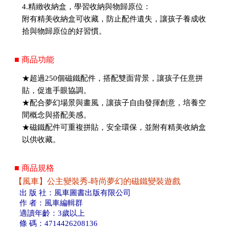
4.精緻收納盒，學習收納與物歸原位：
附有精美收納盒可收藏，防止配件遺失，讓孩子養成收
拾與物歸原位的好習慣。
■ 商品功能
★超過250個磁鐵配件，搭配雙面背景，讓孩子任意拼
貼，促進手眼協調。
★配合夢幻場景與畫風，讓孩子自由發揮創意，培養空
間概念與搭配美感。
★磁鐵配件可重複拼貼，安全環保，並附有精美收納盒
以供收藏。
■ 商品規格
【風車】公主變裝秀-時尚夢幻的磁鐵變裝遊戲
出 版 社：風車圖書出版有限公司
作 者：風車編輯群
適讀年齡：3歲以上
條 碼：4714426208136