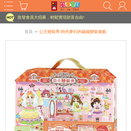
家長樂了!「風車書版集團暨FOOD超人企業總部」目前正興建中!
批發會員大招募，輕鬆實現財富自由!
如需更改或重開發票 需在訂單成立三天內通知客服 寄回發票需附上回郵郵票
首頁
➙
公主變裝秀-時尚夢幻的磁鐵變裝遊戲
老師您好!!幼教會員火熱招募中~
海外購物免煩惱！點我查看『海外購物流程說明』
家長樂了!「風車書版集團暨FOOD超人企業總部」目前正興建中!
批發會員大招募，輕鬆實現財富自由!
HOT
如需更改或重開發票 需在訂單成立三天內通知客服 寄回發票需附上回郵郵票
老師您好!!幼教會員火熱招募中~
海外購物免煩惱！點我查看『海外購物流程說明』