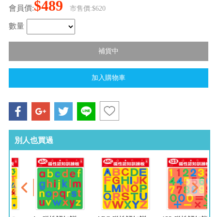
$489
會員價:
市售價:$620
數量
別人也買過