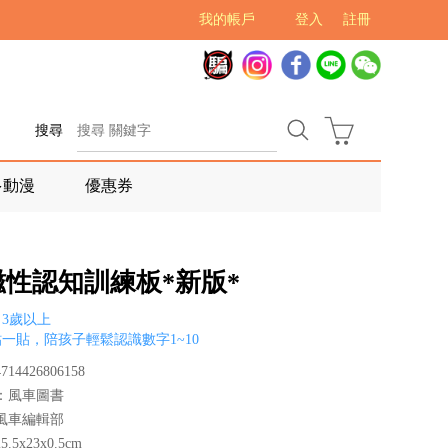
我的帳戶
登入
註冊
搜尋
多動漫
優惠券
-磁性認知訓練板*新版*
3歲以上
一貼，陪孩子輕鬆認識數字1~10
14426806158
：風車圖書
風車編輯部
.5x23x0.5cm