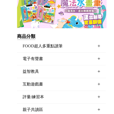
商品分類
+
FOOD超人多重點讀筆
+
電子有聲書
+
益智教具
+
互動遊戲書
+
評量/練習本
+
親子共讀區