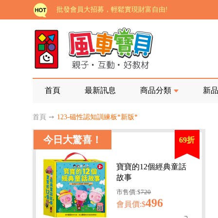
批發會員大招募，輕鬆實現財富自由!
如需更改或重開發票 需在訂單成立三天內通知客服 
老師您好!!幼教會員火熱招募中~
海外購物免煩惱！點我查看『海外購物流程說明』
家長樂了!「風車書版集團暨FOOD超人企業總部」目
首頁
最新訊息
商品分類
新
批發會員大招募，輕鬆實現財富自由!
首頁
➙
123-磁性認知訓練板*新版*
如需更改或重開發票 需在訂單成立三天內通知客服 
今日大驚喜！
69折
老師您好!!幼教會員火熱招募中~
海外購物免煩惱！點我查看『海外購物流程說明』
寶寶的12個經典童話
故事
市售價:$
720
496
會員價:$