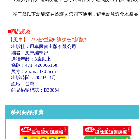
※三歲以下幼兒請在監護人陪同下使用，避免幼兒誤食本產品
■商品規格
【風車】123-磁性認知訓練板*新版*
出版社：風車圖書出版有限公司
編者：風車編輯部
適讀年齡：3歲以上
條碼：4714426806158
尺寸：25.5x23x0.5cm
出版時間：2024年4月
產地：台灣
商品檢驗標誌：D33884
系列商品推薦