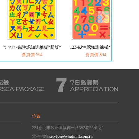
ㄅㄆㄇ-磁性認知訓練板*新版*
123-磁性認知訓練板*新版*
A
會員價:$94
會員價:$94
位置
221新北市汐止區福德一路392巷23號之1
電子信箱:
service@windmill.com.tw