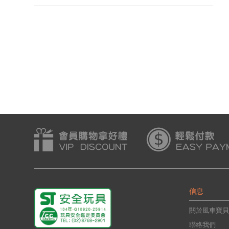
練板*新版*
ㄅㄆㄇ-磁性認知訓練板*新版*
123-磁性認知訓練板*新
4
會員價:$94
會員價:$94
信息
關於風車寶貝
聯絡我們