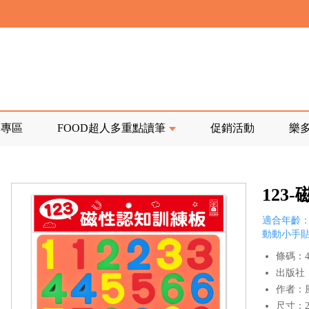
寄回發票需附上回郵郵票
前正興建中!
品專區
FOOD超人多重點讀筆
促銷活動
樂
寄回發票需附上回郵郵票
123
適合年齡：
動動小手貼
條碼：47
出版社
作者：
尺寸：25