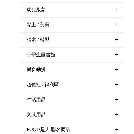
+
幼兒啟蒙
+
黏土 / 美勞
+
積木 / 模型
+
小學生圖書館
+
樂多動漫
+
超值組 / 福利區
+
生活用品
+
文具用品
+
FOOD超人-聯名商品