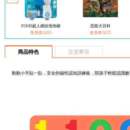
槍
FOOD超人繽紛泡泡槍
恐龍大百科
會員價:$205
會員價:$225
商品特色
注意事項
動動小手貼一貼，安全的磁性認知訓練板，陪孩子輕鬆認識數字