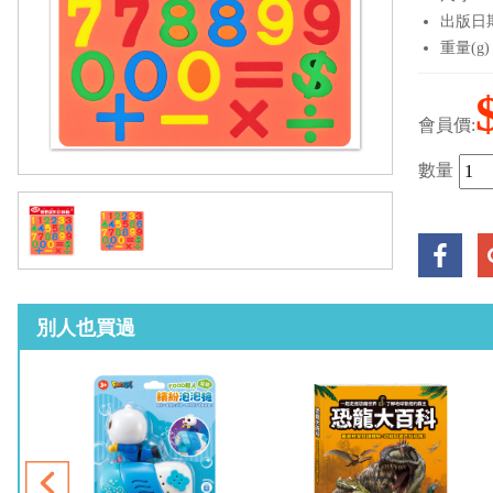
出版日期：
重量(g)
會員價:
數量
別人也買過