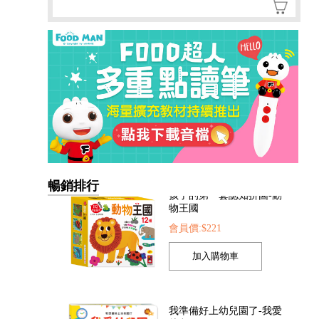
暢銷排行
我準備好上幼兒園了-我愛
幼兒園
會員價:$221