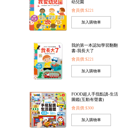
我的第一本認知學習翻翻
書-我長大了
會員價:$221
全套8冊)
FOOD超人探索點讀筆
FOOD超人夢幻泡泡
37
會員價:$1422
會員價:$205
FOOD超人手指點讀-生活
圖鑑(互動有聲書)
會員價:$300
孩子的第一套認知拼圖-動
物王國
會員價:$221