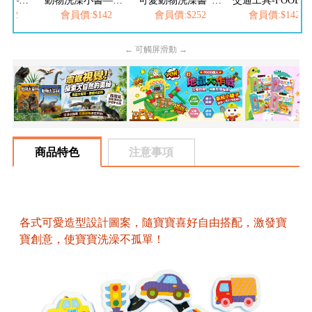
動物洗澡小書—可愛動物洗澎澎
動物洗澡小書—頑皮恐龍洗澎澎
可愛動物洗澡書*新版*
交通工具-FOOD超人浴室貼貼樂
142
會員價:$142
會員價:$252
會員價:$142
← 可觸屏滑動 →
商品特色
注意事項
各式可愛造型設計圖案，隨寶寶喜好自由搭配，激發寶
寶創意，使寶寶洗澡不孤單！