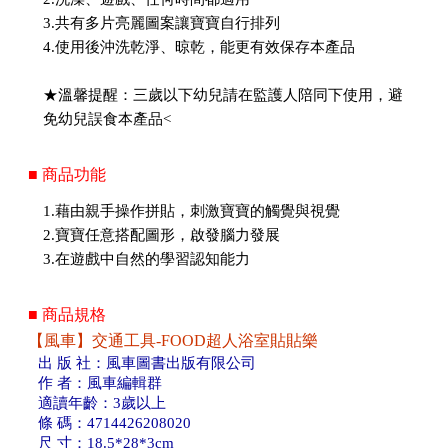
3.共有多片亮麗圖案讓寶寶自行排列
4.使用後沖洗乾淨、晾乾，能更有效保存本產品
★溫馨提醒：三歲以下幼兒請在監護人陪同下使用，避
免幼兒誤食本產品<
■ 商品功能
1.藉由親手操作拼貼，刺激寶寶的觸覺與視覺
2.寶寶任意搭配圖形，啟發腦力發展
3.在遊戲中自然的學習認知能力
■ 商品規格
【風車】交通工具-FOOD超人浴室貼貼樂
出 版 社：風車圖書出版有限公司
作 者：風車編輯群
適讀年齡：3歲以上
條 碼：4714426208020
尺 寸：18.5*28*3cm