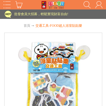
家長樂了!「風車書版集團暨FOOD超人企業總部」目前正興建中!
批發會員大招募，輕鬆實現財富自由!
如需更改或重開發票 需在訂單成立三天內通知客服 寄回發票需附上回郵郵票
首頁
➙
交通工具-FOOD超人浴室貼貼樂
老師您好!!幼教會員火熱招募中~
海外購物免煩惱！點我查看『海外購物流程說明』
家長樂了!「風車書版集團暨FOOD超人企業總部」目前正興建中!
批發會員大招募，輕鬆實現財富自由!
HOT
如需更改或重開發票 需在訂單成立三天內通知客服 寄回發票需附上回郵郵票
老師您好!!幼教會員火熱招募中~
海外購物免煩惱！點我查看『海外購物流程說明』