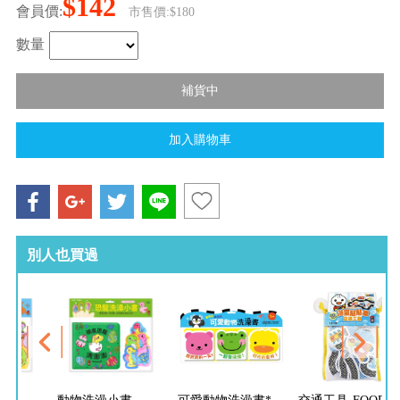
$142
會員價:
市售價:$180
數量
別人也買過