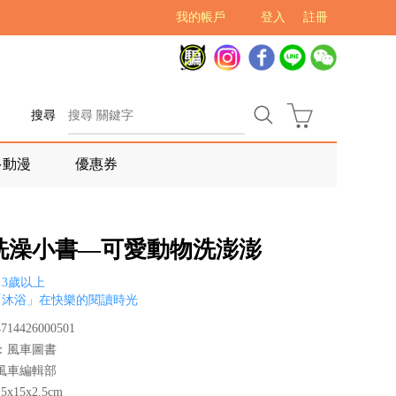
我的帳戶
登入
註冊
搜尋
多動漫
優惠券
洗澡小書—可愛動物洗澎澎
3歲以上
「沐浴」在快樂的閱讀時光
14426000501
：風車圖書
風車編輯部
x15x2.5cm