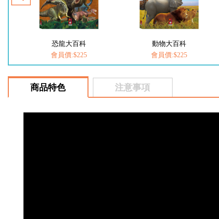
動物大百科
愛思考的小小孩(全套8冊)
會員價:$225
會員價:$537
商品特色
注意事項