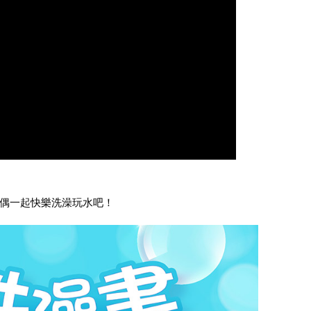
指偶一起快樂洗澡玩水吧！