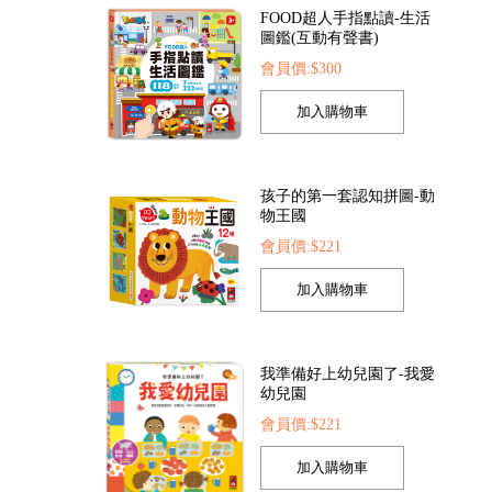
孩子的第一套認知拼圖-動
物王國
會員價:$221
幻泡泡槍
FOOD超人繽紛泡泡槍
恐龍大百科
05
會員價:$205
會員價:$225
我準備好上幼兒園了-我愛
幼兒園
會員價:$221
我的第一本認知學習翻翻
書-我長大了
會員價:$221