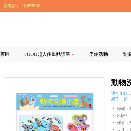
前正興建中!
寄回發票需附上回郵郵票
品專區
FOOD超人多重點讀筆
促銷活動
樂
動物
適合年齡：
親子一起
條碼：47
出版社
作者：
尺寸：15