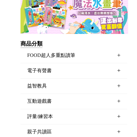
商品分類
+
FOOD超人多重點讀筆
+
電子有聲書
+
益智教具
+
互動遊戲書
+
評量/練習本
+
親子共讀區