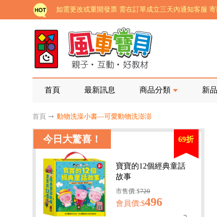
老師您好!!幼教會員火熱招募中~
海外購物免煩惱！點我查看『海外購物流程說明』
家長樂了!「風車書版集團暨FOOD超人企業總部」目
批發會員大招募，輕鬆實現財富自由!
如需更改或重開發票 需在訂單成立三天內通知客服 
首頁
最新訊息
商品分類
新
老師您好!!幼教會員火熱招募中~
首頁
➙
動物洗澡小書—可愛動物洗澎澎
海外購物免煩惱！點我查看『海外購物流程說明』
今日大驚喜！
69折
寶寶的12個經典童話
故事
市售價:$
720
496
會員價:$