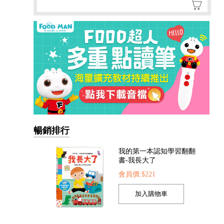
暢銷排行
FOOD超人手指點讀-生活
圖鑑(互動有聲書)
會員價:$300