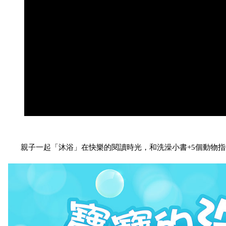
親子一起「沐浴」在快樂的閱讀時光，和洗澡小書+5個動物