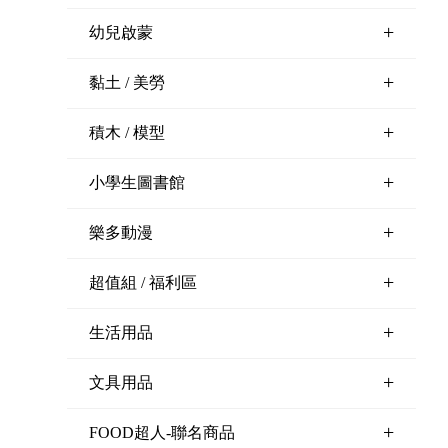
+
幼兒啟蒙
+
黏土 / 美勞
+
積木 / 模型
+
小學生圖書館
+
樂多動漫
+
超值組 / 福利區
+
生活用品
+
文具用品
+
FOOD超人-聯名商品