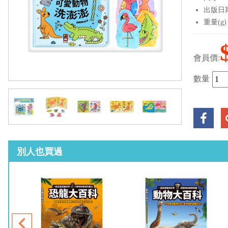
出版日期：
重量(g)
會員價:
數量
別人也買過