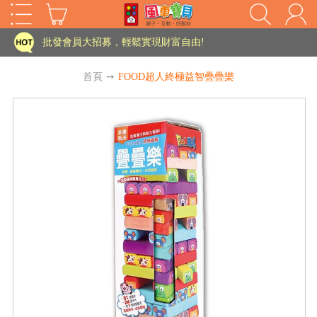
家長樂了!「風車書版集團暨FOOD超人企業總部」目前正興建中!
批發會員大招募，輕鬆實現財富自由!
如需更改或重開發票 需在訂單成立三天內通知客服 寄回發票需附上回郵郵票
首頁
➙
FOOD超人終極益智疊疊樂
老師您好!!幼教會員火熱招募中~
海外購物免煩惱！點我查看『海外購物流程說明』
家長樂了!「風車書版集團暨FOOD超人企業總部」目前正興建中!
批發會員大招募，輕鬆實現財富自由!
HOT
如需更改或重開發票 需在訂單成立三天內通知客服 寄回發票需附上回郵郵票
老師您好!!幼教會員火熱招募中~
海外購物免煩惱！點我查看『海外購物流程說明』