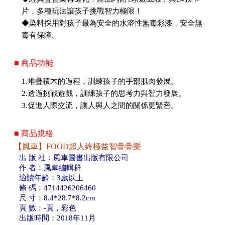
片，多種玩法讓孩子挑戰智力極限！
◆染料採用對孩子最為安全的水溶性無毒彩漆，安全無
毒有保障。
■ 商品功能
1.堆疊積木的過程，訓練孩子的手部肌肉發展。
2.透過挑戰遊戲，訓練孩子的思考力與智力發展。
3.促進人際交流，讓人與人之間的關係更緊密。
■ 商品規格
【風車】FOOD超人終極益智疊疊樂
出 版 社：風車圖書出版有限公司
作 者：風車編輯群
適讀年齡：3歲以上
條 碼：4714426206460
尺 寸：8.4*28.7*8.2cm
頁 數：-頁，彩色
出版時間：2018年11月