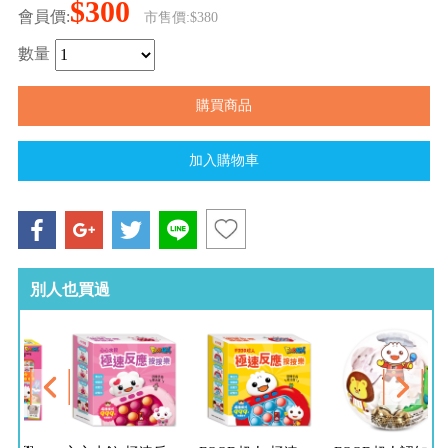
$300
會員價:
市售價:$380
數量
別人也買過