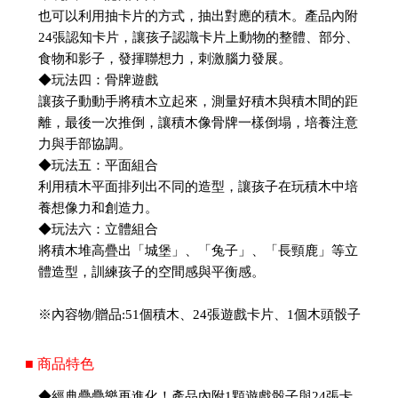
也可以利用抽卡片的方式，抽出對應的積木。產品內附
24張認知卡片，讓孩子認識卡片上動物的整體、部分、
食物和影子，發揮聯想力，刺激腦力發展。
◆玩法四：骨牌遊戲
讓孩子動動手將積木立起來，測量好積木與積木間的距
離，最後一次推倒，讓積木像骨牌一樣倒塌，培養注意
力與手部協調。
◆玩法五：平面組合
利用積木平面排列出不同的造型，讓孩子在玩積木中培
養想像力和創造力。
◆玩法六：立體組合
將積木堆高疊出「城堡」、「兔子」、「長頸鹿」等立
體造型，訓練孩子的空間感與平衡感。
※內容物/贈品:51個積木、24張遊戲卡片、1個木頭骰子
■ 商品特色
◆經典疊疊樂再進化！產品內附1顆遊戲骰子與24張卡