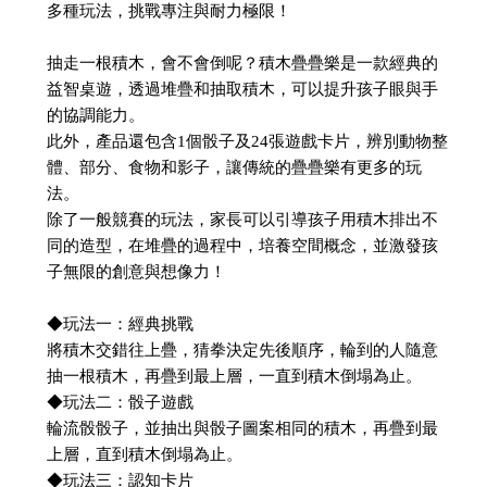
多種玩法，挑戰專注與耐力極限！
抽走一根積木，會不會倒呢？積木疊疊樂是一款經典的
益智桌遊，透過堆疊和抽取積木，可以提升孩子眼與手
的協調能力。
此外，產品還包含1個骰子及24張遊戲卡片，辨別動物整
體、部分、食物和影子，讓傳統的疊疊樂有更多的玩
法。
除了一般競賽的玩法，家長可以引導孩子用積木排出不
同的造型，在堆疊的過程中，培養空間概念，並激發孩
子無限的創意與想像力！
◆玩法一：經典挑戰
將積木交錯往上疊，猜拳決定先後順序，輪到的人隨意
抽一根積木，再疊到最上層，一直到積木倒塌為止。
◆玩法二：骰子遊戲
輪流骰骰子，並抽出與骰子圖案相同的積木，再疊到最
上層，直到積木倒塌為止。
◆玩法三：認知卡片