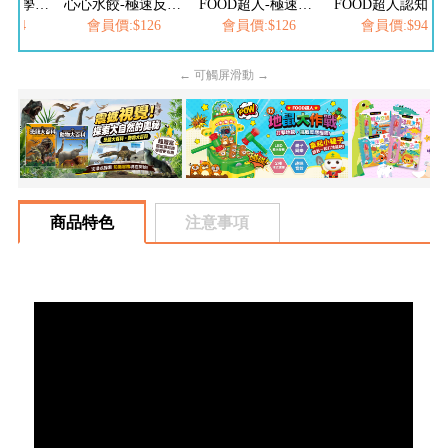
FOOD超人-123學習巴士
心心水餃-極速反應按按樂
FOOD超人-極速反應按按樂
FOOD超人認知球-動物
774
會員價:$126
會員價:$126
會員價:$94
← 可觸屏滑動 →
商品特色
注意事項