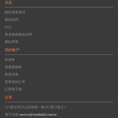
信息
關於風車寶貝
聯絡我們
FAQ
會員服務條款說明
網站導覽
我的帳戶
折價券
查看購物車
願望清單
查看我的訂單
訂閱電子報
位置
221新北市汐止區福德一路392巷23號之1
電子信箱:
service@windmill.com.tw