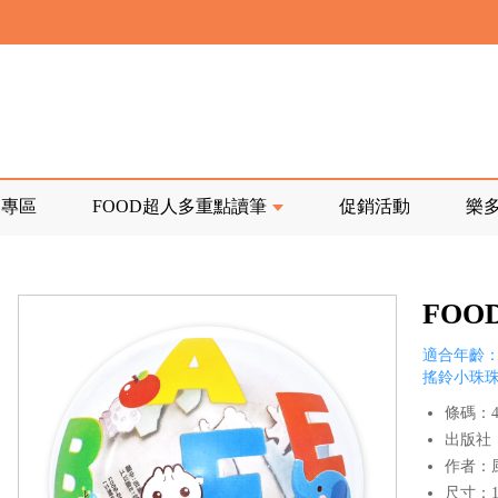
寄回發票需附上回郵郵票
前正興建中!
品專區
FOOD超人多重點讀筆
促銷活動
樂
寄回發票需附上回郵郵票
FO
適合年齡：
搖鈴小珠
條碼：47
出版社
作者：
尺寸：10