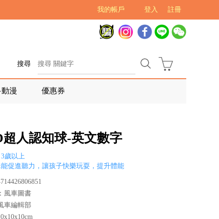
我的帳戶
登入
註冊
搜尋
多動漫
優惠券
OD超人認知球-英文數字
3歲以上
珠能促進聽力，讓孩子快樂玩耍，提升體能
14426806851
：風車圖書
風車編輯部
x10x10cm