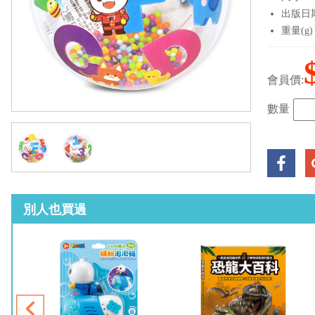
出版日期：
重量(g)
會員價:
數量
別人也買過