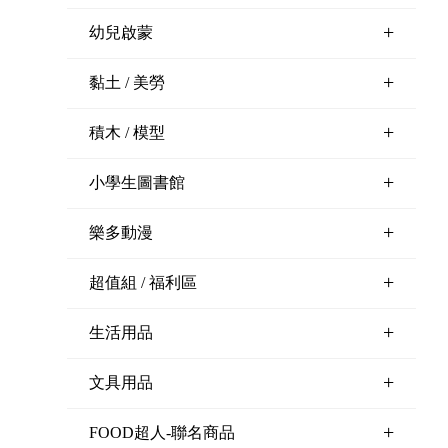
+
幼兒啟蒙
+
黏土 / 美勞
+
積木 / 模型
+
小學生圖書館
+
樂多動漫
+
超值組 / 福利區
+
生活用品
+
文具用品
+
FOOD超人-聯名商品