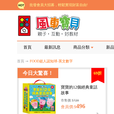
批發會員大招募，輕鬆實現財富自由!
如需更改或重開發票 需在訂單成立三天內通知客服 
老師您好!!幼教會員火熱招募中~
海外購物免煩惱！點我查看『海外購物流程說明』
家長樂了!「風車書版集團暨FOOD超人企業總部」目
首頁
最新訊息
商品分類
新
批發會員大招募，輕鬆實現財富自由!
首頁
➙
FOOD超人認知球-英文數字
如需更改或重開發票 需在訂單成立三天內通知客服 
今日大驚喜！
69折
老師您好!!幼教會員火熱招募中~
海外購物免煩惱！點我查看『海外購物流程說明』
寶寶的12個經典童話
故事
市售價:$
720
496
會員價:$