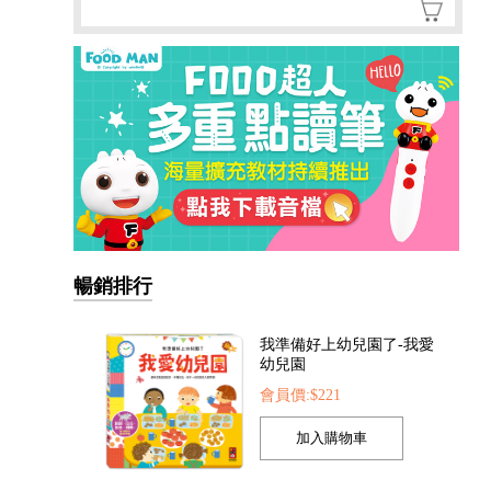
暢銷排行
我準備好上幼兒園了-我愛
幼兒園
會員價:$221