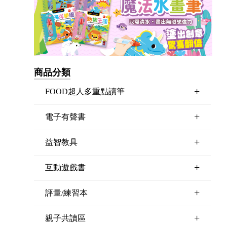
商品分類
+
FOOD超人多重點讀筆
+
電子有聲書
+
益智教具
+
互動遊戲書
+
評量/練習本
+
親子共讀區