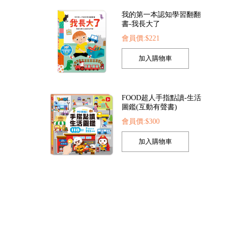
我的第一本認知學習翻翻
書-我長大了
會員價:$221
探索點讀筆
FOOD超人夢幻泡泡槍
FOOD超人繽紛泡
422
會員價:$205
會員價:$205
FOOD超人手指點讀-生活
圖鑑(互動有聲書)
會員價:$300
孩子的第一套認知拼圖-動
物王國
會員價:$221