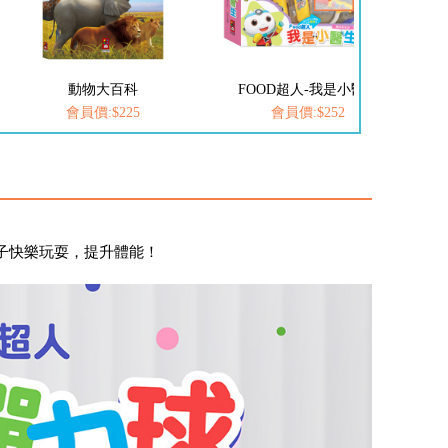
FOOD超人-我是小醫生
愛思考的小小孩(全套8冊)
會員價:$252
會員價:$537
子快樂玩耍，提升體能！