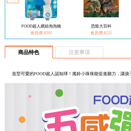
泡槍
恐龍大百科
動物大百科
會員價:$225
會員價:$225
商品特色
注意事項
造型可愛的FOOD超人認知球！搖鈴小珠珠能促進聽力，讓孩