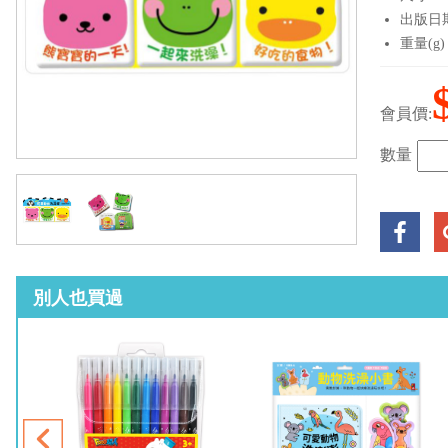
出版日期：
重量(g)
會員價:
數量
別人也買過