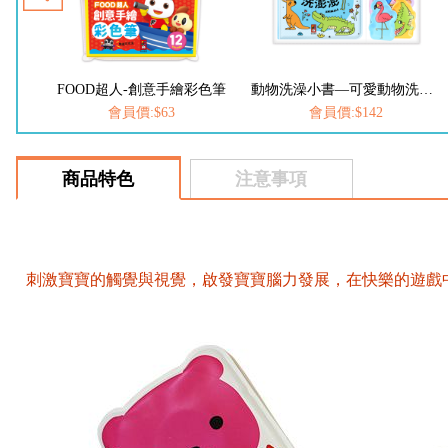
FOOD超人-創意手繪彩色筆
動物洗澡小書—可愛動物洗澎澎
會員價:$63
會員價:$142
商品特色
注意事項
刺激寶寶的觸覺與視覺，啟發寶寶腦力發展，在快樂的遊戲