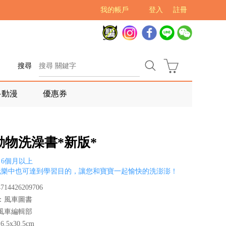
我的帳戶
登入
註冊
搜尋
多動漫
優惠券
動物洗澡書*新版*
6個月以上
玩樂中也可達到學習目的，讓您和寶寶一起愉快的洗澎澎！
14426209706
：風車圖書
風車編輯部
.5x30.5cm