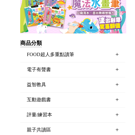
商品分類
+
FOOD超人多重點讀筆
+
電子有聲書
+
益智教具
+
互動遊戲書
+
評量/練習本
+
親子共讀區