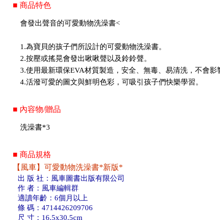
■ 商品特色
會發出聲音的可愛動物洗澡書<
1.為寶貝的孩子們所設計的可愛動物洗澡書。
2.按壓或搖晃會發出啾啾聲以及鈴鈴聲。
3.使用最新環保EVA材質製造，安全、無毒、易清洗，不會
4.活潑可愛的圖文與鮮明色彩，可吸引孩子們快樂學習。
■ 內容物/贈品
洗澡書*3
■ 商品規格
【風車】可愛動物洗澡書*新版*
出 版 社：風車圖書出版有限公司
作 者：風車編輯群
適讀年齡：6個月以上
條 碼：4714426209706
尺 寸：16.5x30.5cm