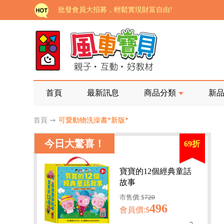
批發會員大招募，輕鬆實現財富自由!
如需更改或重開發票 需在訂單成立三天內通知客服 
老師您好!!幼教會員火熱招募中~
海外購物免煩惱！點我查看『海外購物流程說明』
家長樂了!「風車書版集團暨FOOD超人企業總部」目
首頁
最新訊息
商品分類
新
批發會員大招募，輕鬆實現財富自由!
首頁
➙
可愛動物洗澡書*新版*
如需更改或重開發票 需在訂單成立三天內通知客服 
今日大驚喜！
69折
老師您好!!幼教會員火熱招募中~
海外購物免煩惱！點我查看『海外購物流程說明』
寶寶的12個經典童話
故事
市售價:$
720
496
會員價:$