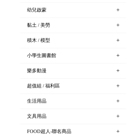
+
幼兒啟蒙
+
黏土 / 美勞
+
積木 / 模型
+
小學生圖書館
+
樂多動漫
+
超值組 / 福利區
+
生活用品
+
文具用品
+
FOOD超人-聯名商品