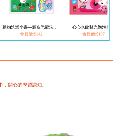
動物洗澡小書—頑皮恐龍洗澎澎
心心水餃聲光泡泡相機
會員價:$142
會員價:$197
中，開心的學習認知。