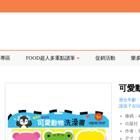
寄回發票需附上回郵郵票
前正興建中!
品專區
FOOD超人多重點讀筆
促銷活動
樂
寄回發票需附上回郵郵票
可愛
適合年齡：
讓孩子在
條碼：47
出版社
作者：
尺寸：16