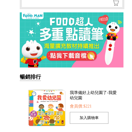
暢銷排行
我準備好上幼兒園了-我愛
幼兒園
會員價:$221