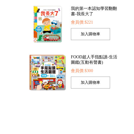
我的第一本認知學習翻翻
書-我長大了
會員價:$221
交通大驚奇
FOOD超人小麥黏土工具組-甜筒冰淇淋
速戰速決
26
會員價:$142
會員價:$158
FOOD超人手指點讀-生活
圖鑑(互動有聲書)
會員價:$300
孩子的第一套認知拼圖-動
物王國
會員價:$221