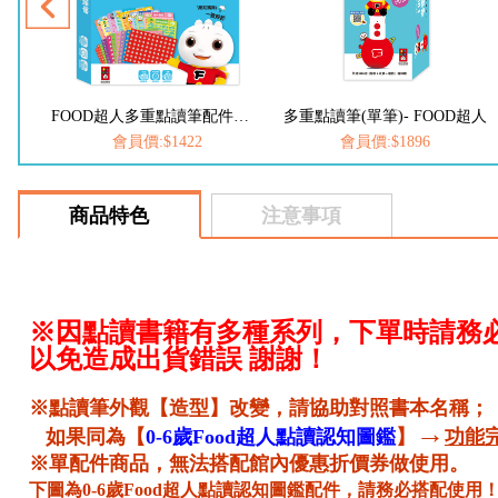
筆
FOOD超人多重點讀筆配件（錄音貼紙+歌曲點讀卡）
多重點讀筆(單筆)- FOOD超人
會員價:$1422
會員價:$1896
商品特色
注意事項
※因點讀書籍有多種系列，下單時請務
以免造成出貨錯誤 謝謝！
※點讀筆外觀【造型】改變，請協助對照書本名稱；
→
如果同為【
0-6歲Food超人點讀認知圖鑑
】
功能
※單配件商品，無法搭配館內優惠折價券做使用。
下圖為0-6歲Food超人點讀認知圖鑑配件，請務必搭配使用