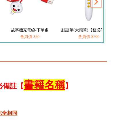
故事機充電線-下單處
點讀筆(大頭筆)【務必備註書籍名稱】**單買**
會員價:$80
會員價:$700
書籍名稱
必備註【
】
完全相同
！