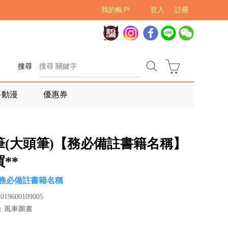
我的帳戶
登入
註冊
搜尋
多動漫
優惠券
筆(大頭筆)【務必備註書籍名稱】
買**
務必備註書籍名稱
19600109005
：風車圖書