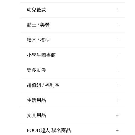
+
幼兒啟蒙
+
黏土 / 美勞
+
積木 / 模型
+
小學生圖書館
+
樂多動漫
+
超值組 / 福利區
+
生活用品
+
文具用品
+
FOOD超人-聯名商品