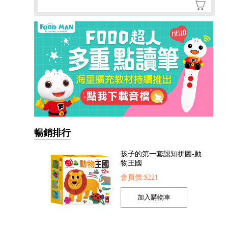
孩子的第一套認知拼圖-動
物王國
會員價:$221
暢銷排行
我準備好上幼兒園了-我愛
幼兒園
會員價:$221