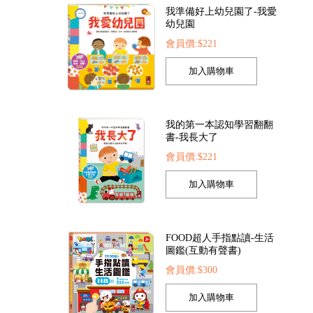
我的第一本認知學習翻翻
書-我長大了
會員價:$221
-下單處
點讀筆(大頭筆)【務必備註書籍名稱】**單買**
FOOD超人探索點讀
0
會員價:$700
會員價:$1422
FOOD超人手指點讀-生活
圖鑑(互動有聲書)
會員價:$300