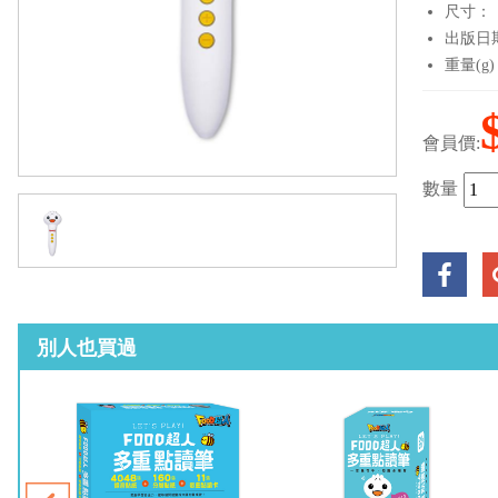
尺寸：
出版日期：
重量(g)
會員價:
數量
別人也買過