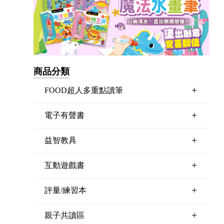
商品分類
+
FOOD超人多重點讀筆
+
電子有聲書
+
益智教具
+
互動遊戲書
+
評量/練習本
+
親子共讀區