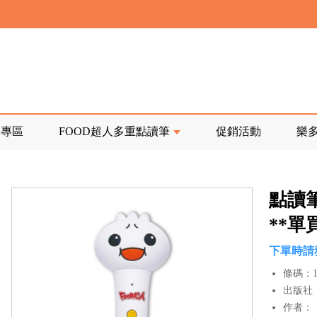
寄回發票需附上回郵郵票
前正興建中!
品專區
FOOD超人多重點讀筆
促銷活動
樂
寄回發票需附上回郵郵票
點讀
**單
下單時請
條碼：10
出版社
作者：