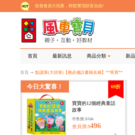
批發會員大招募，輕鬆實現財富自由!
如需更改或重開發票 需在訂單成立三天內通知客服 
老師您好!!幼教會員火熱招募中~
海外購物免煩惱！點我查看『海外購物流程說明』
家長樂了!「風車書版集團暨FOOD超人企業總部」目
首頁
最新訊息
商品分類
新
批發會員大招募，輕鬆實現財富自由!
首頁
➙
點讀筆(大頭筆)【務必備註書籍名稱】**單買**
如需更改或重開發票 需在訂單成立三天內通知客服 
今日大驚喜！
69折
老師您好!!幼教會員火熱招募中~
海外購物免煩惱！點我查看『海外購物流程說明』
寶寶的12個經典童話
故事
市售價:$
720
496
會員價:$